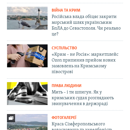
ВІЙНА ТА КРИМ
Російська влада обіцяє закрити
морський шлях українським
БпЛА до Севастополя. Чи реально
це?
СУСПІЛЬСТВО
«Крим – не Росія»: маркетплейс
Ozon припинив прийом нових
замовлень на Кримському
півострові
ПРАВА ЛЮДИНИ
Мить – і ти шпигун. Як у
кримських судах розглядають
звинувачення в держзраді
ФОТОГАЛЕРЕЇ
Краса Сімферопольського