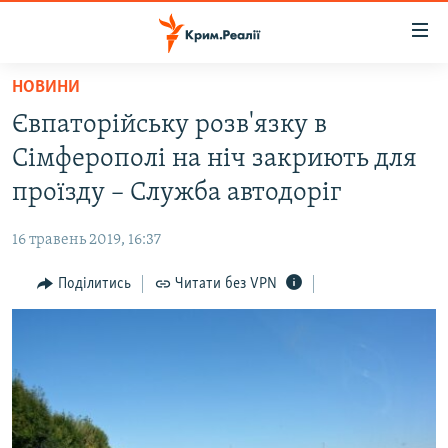
Доступність
посилання
Перейти
НОВИНИ
до
НОВИНИ
Євпаторійську розв'язку в
основного
ВОДА.КРИМ
матеріалу
Сімферополі на ніч закриють для
ВІДЕО ТА ФОТО
Перейти
проїзду – Служба автодоріг
до
ПОЛІТИКА
основної
16 травень 2019, 16:37
БЛОГИ
навігації
Перейти
Поділитись
Читати без VPN
ПОГЛЯД
до
ІНТЕРВ'Ю
пошуку
ВСЕ ЗА ДЕНЬ
СПЕЦПРОЕКТИ
ЯК ОБІЙТИ БЛОКУВАННЯ
ДЕПОРТАЦІЯ