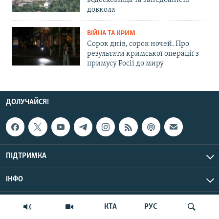
водосховища та занедбаність
довкола
ВІЙНА ТА КРИМ
Сорок днів, сорок ночей. Про
результати кримської операції з
примусу Росії до миру
ДОЛУЧАЙСЯ!
ПІДТРИМКА
ІНФО
© Крим.Реалії, 2026 | Усі права застережено.
КТА
РУС