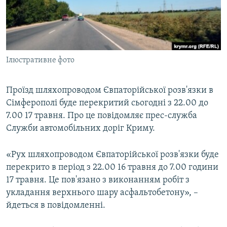
ВІДЕОУРОКИ «ELIFBE»
Русский
СВІДЧЕННЯ ОКУПАЦІЇ
Qırımtatar
УКРАЇНСЬКА ПРОБЛЕМА КРИМУ
Ілюстративне фото
ДОЛУЧАЙСЯ!
ІНФОГРАФІКА
Проїзд шляхопроводом Євпаторійської розв'язки в
Сімферополі буде перекритий сьогодні з 22.00 до
Усі сайти RFE/RL
7.00 17 травня. Про це повідомляє прес-служба
Служби автомобільних доріг Криму.
«Рух шляхопроводом Євпаторійської розв'язки буде
перекрито в період з 22.00 16 травня до 7.00 години
17 травня. Це пов'язано з виконанням робіт з
укладання верхнього шару асфальтобетону», –
йдеться в повідомленні.