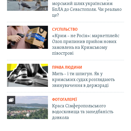
морський шлях українським
БпЛА до Севастополя. Чи реально
це?
СУСПІЛЬСТВО
«Крим – не Росія»: маркетплейс
Ozon припинив прийом нових
замовлень на Кримському
півострові
ПРАВА ЛЮДИНИ
Мить – і ти шпигун. Як у
кримських судах розглядають
звинувачення в держзраді
ФОТОГАЛЕРЕЇ
Краса Сімферопольського
водосховища та занедбаність
довкола