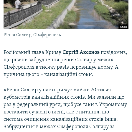
ВІДЕОУРОКИ «ELIFBE»
Русский
СВІДЧЕННЯ ОКУПАЦІЇ
Qırımtatar
УКРАЇНСЬКА ПРОБЛЕМА КРИМУ
Річка Салгир, Сімферополь
ДОЛУЧАЙСЯ!
ІНФОГРАФІКА
Російський глава Криму
Сергій Аксенов
повідомив,
що рівень забруднення річки Салгир у межах
Усі сайти RFE/RL
Сімферополя в тисячу разів перевищує норму. А
причина цього – каналізаційні стоки.
«Річка Салгир у нас отримує майже 70 тисяч
кубометрів каналізаційних стоків. Ми заявили ще
раз у федеральний уряд, щоб усе таки в Укромному
поставити сучасні очисні, але є питання, що
система очищення каналізаційних стоків інша.
Забруднення в межах Сімферополя Салгиру за