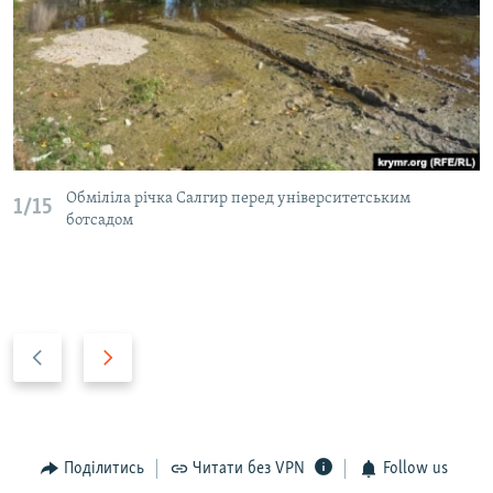
Обміліла річка Салгир перед університетським
1/15
ботсадом
P
N
r
e
e
x
v
t
i
s
Поділитись
Читати без VPN
Follow us
o
l