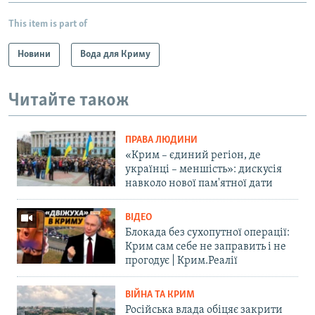
u
i
This item is part of
s
d
s
e
Новини
Вода для Криму
l
i
Читайте також
d
e
ПРАВА ЛЮДИНИ
«Крим – єдиний регіон, де
українці – меншість»: дискусія
навколо нової пам'ятної дати
ВІДЕО
Блокада без сухопутної операції:
Крим сам себе не заправить і не
прогодує | Крим.Реалії
ВІЙНА ТА КРИМ
Російська влада обіцяє закрити