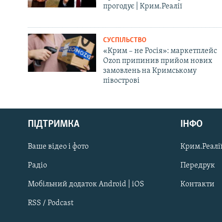
прогодує | Крим.Реалії
СУСПІЛЬСТВО
«Крим – не Росія»: маркетплейс
Ozon припинив прийом нових
замовлень на Кримському
півострові
Русский
ПІДТРИМКА
ІНФО
Qırımtatar
Ваше відео і фото
Крим.Реалії
ДОЛУЧАЙСЯ!
Радіо
Передрук
Мобільний додаток Android | iOS
Контакти
RSS / Podcast
Усі сайти RFE/RL