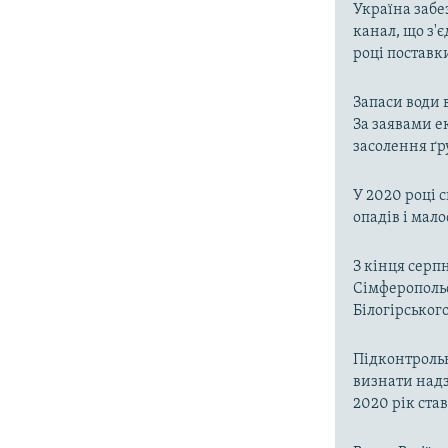
Україна забе
канал, що з'є
році поставк
Запаси води 
За заявами е
засолення ґр
У 2020 році 
опадів і мал
З кінця серп
Сімферопольс
Білогірськог
Підконтроль
визнати надз
2020 рік ста