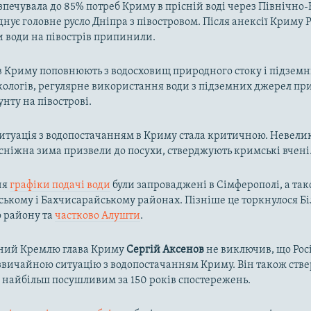
зпечувала до 85% потреб Криму в прісній воді через Північн
днує головне русло Дніпра з півостровом. Після анексії Криму Р
и води на півострів припинили.
в Криму поповнюють з водосховищ природного стоку і підзем
кологів, регулярне використання води з підземних джерел пр
унту на півострові.
ситуація з водопостачанням в Криму стала критичною. Невелик
осніжна зима призвели до посухи, стверджують кримські вчені
ня
графіки подачі води
були запроваджені в Сімферополі, а так
ькому і Бахчисарайському районах. Пізніше це торкнулося Біл
о району та
частково Алушти
.
ний Кремлю глава Криму
Сергій Аксенов
не виключив, що Рос
вичайною ситуацію з водопостачанням Криму. Він також ств
в найбільш посушливим за 150 років спостережень.