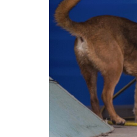
ВІДЕОУРОКИ «ELIFBE»
СВІДЧЕННЯ ОКУПАЦІЇ
УКРАЇНСЬКА ПРОБЛЕМА КРИМУ
ІНФОГРАФІКА