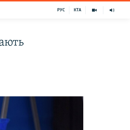
РУС
КТА
жають