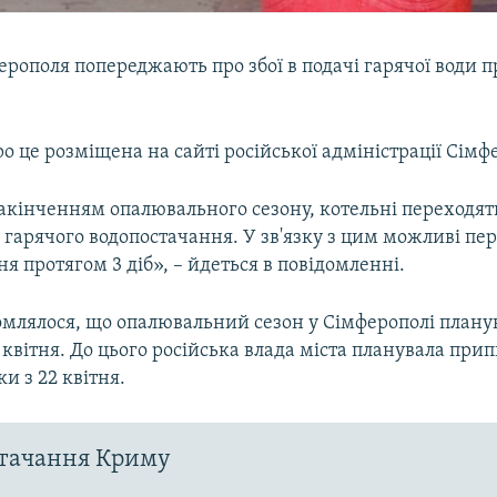
рополя попереджають про збої в подачі гарячої води п
о це розміщена на сайті російської адміністрації Сімф
 закінченням опалювального сезону, котельні переходять
гарячого водопостачання. У зв'язку з цим можливі пер
я протягом 3 діб», – йдеться в повідомленні.
омлялося, що опалювальний сезон у Сімферополі план
квітня. До цього російська влада міста планувала при
ки з 22 квітня.
стачання Криму