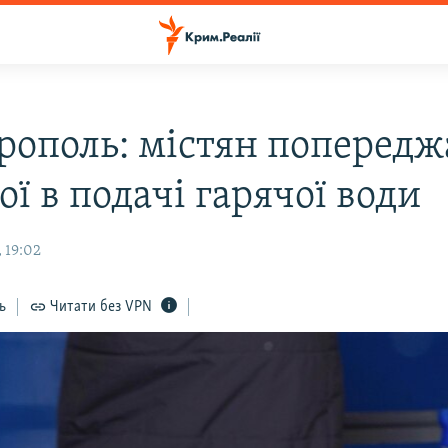
рополь: містян поперед
ої в подачі гарячої води
 19:02
ь
Читати без VPN