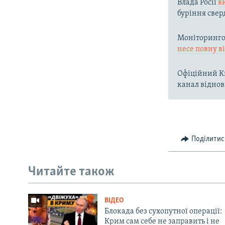
Влада Росії
в
буріння свер
Моніторингов
несе повну в
Офіційний Ки
канал віднов
Поділитис
Читайте також
ВІДЕО
Блокада без сухопутної операції:
Крим сам себе не заправить і не