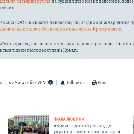
иділила мільярди рублів
на будівництво нових водогонів, водоз
дловин.
а місія ООН в Україні наполягає, що, згідно з міжнародним п
ідповідальність за забезпечення населення Криму водою
.
їв стверджує, що постачання води на півострів через Півні
иться тільки після деокупації Криму.
ь
Читати без VPN
Follow us
Print
ПРАВА ЛЮДИНИ
«Крим – єдиний регіон, де
українці – меншість»: дискусія