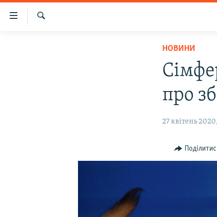
Доступність
посилання
Шукати
Перейти
НОВИНИ
НОВИНИ
до
ВОДА.КРИМ
основного
Сімфе
матеріалу
ВІДЕО ТА ФОТО
Перейти
про зб
ПОЛІТИКА
до
основної
БЛОГИ
27 квітень 2020,
навігації
ПОГЛЯД
Перейти
до
ІНТЕРВ'Ю
Поділитис
пошуку
ВСЕ ЗА ДЕНЬ
СПЕЦПРОЕКТИ
ЯК ОБІЙТИ БЛОКУВАННЯ
ДЕПОРТАЦІЯ