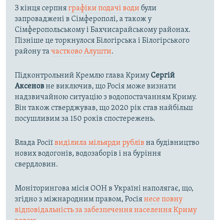
З кінця серпня
графіки подачі води
були
запроваджені в Сімферополі, а також у
Сімферопольському і Бахчисарайському районах.
Пізніше це торкнулося Білогірська і Білогірського
району та
частково Алушти
.
Підконтрольний Кремлю глава Криму
Сергій
Аксенов
не виключив, що Росія може визнати
надзвичайною ситуацію з водопостачанням Криму.
Він також стверджував, що 2020 рік став найбільш
посушливим за 150 років спостережень.
Влада Росії
виділила мільярди рублів
на будівництво
нових водогонів, водозаборів і на буріння
свердловин.
Моніторингова місія ООН в Україні наполягає, що,
згідно з міжнародним правом, Росія
несе повну
відповідальність за забезпечення населення Криму