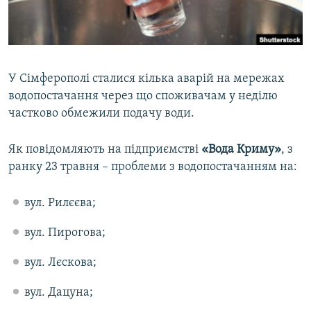
ВІДЕОУРОКИ «ELIFBE»
Русский
СВІДЧЕННЯ ОКУПАЦІЇ
Qırımtatar
УКРАЇНСЬКА ПРОБЛЕМА КРИМУ
У Сімферополі сталися кілька аварій на мережах
ДОЛУЧАЙСЯ!
ІНФОГРАФІКА
водопостачання через що споживачам у неділю
частково обмежили подачу води.
Як повідомляють на підприємстві
«Вода Криму»
, з
Усі сайти RFE/RL
ранку 23 травня – проблеми з водопостачанням на:
вул. Рилєєва;
вул. Пирогова;
вул. Лєскова;
вул. Дацуна;