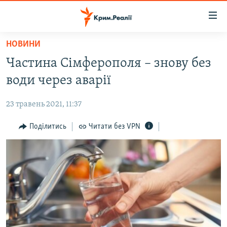
Доступність
посилання
Перейти
НОВИНИ
до
НОВИНИ
Частина Сімферополя – знову без
основного
ВОДА.КРИМ
матеріалу
води через аварії
ВІДЕО ТА ФОТО
Перейти
до
23 травень 2021, 11:37
ПОЛІТИКА
основної
БЛОГИ
Поділитись
Читати без VPN
навігації
Перейти
ПОГЛЯД
до
ІНТЕРВ'Ю
пошуку
ВСЕ ЗА ДЕНЬ
СПЕЦПРОЕКТИ
ЯК ОБІЙТИ БЛОКУВАННЯ
ДЕПОРТАЦІЯ