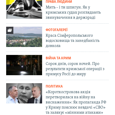
ПРАВА ЛЮДИНИ
Мить – і ти шпигун. Як у
кримських судах розглядають
звинувачення в держзраді
ФОТОГАЛЕРЕЇ
Краса Сімферопольського
водосховища та занедбаність
довкола
ВІЙНА ТА КРИМ
Сорок днів, сорок ночей. Про
результати кримської операції з
примусу Росії до миру
ПОЛІТИКА
«Короткострокова акція
перетворилася на війну на
виснаження»: Як пропаганда РФ
у Криму пояснює невдачі «СВО»
та залякує «мінними атаками»