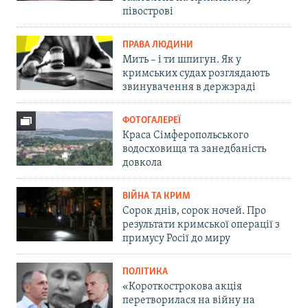
півострові
ПРАВА ЛЮДИНИ
Мить – і ти шпигун. Як у
кримських судах розглядають
звинувачення в держзраді
ФОТОГАЛЕРЕЇ
Краса Сімферопольського
водосховища та занедбаність
довкола
ВІЙНА ТА КРИМ
Сорок днів, сорок ночей. Про
результати кримської операції з
примусу Росії до миру
ПОЛІТИКА
«Короткострокова акція
перетворилася на війну на