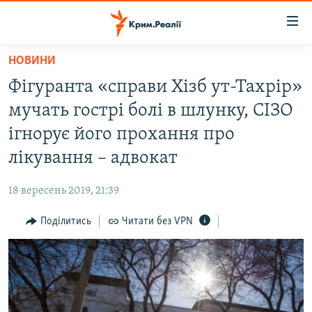
Доступність
посилання
Перейти
НОВИНИ
до
НОВИНИ
Фігуранта «справи Хізб ут-Тахрір»
основного
ВОДА.КРИМ
матеріалу
мучать гострі болі в шлунку, СІЗО
ВІДЕО ТА ФОТО
Перейти
ігнорує його прохання про
до
ПОЛІТИКА
лікування – адвокат
основної
БЛОГИ
навігації
18 вересень 2019, 21:39
Перейти
ПОГЛЯД
до
Поділитись
Читати без VPN
ІНТЕРВ'Ю
пошуку
ВСЕ ЗА ДЕНЬ
СПЕЦПРОЕКТИ
ЯК ОБІЙТИ БЛОКУВАННЯ
ДЕПОРТАЦІЯ