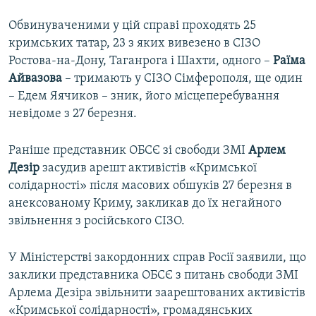
Обвинуваченими у цій справі проходять 25
кримських татар, 23 з яких вивезено в СІЗО
Ростова-на-Дону, Таганрога і Шахти, одного –
Раїма
Айвазова
– тримають у СІЗО Сімферополя, ще один
– Едем Яячиков – зник, його місцеперебування
невідоме з 27 березня.
Раніше представник ОБСЄ зі свободи ЗМІ
Арлем
Дезір
засудив арешт активістів «Кримської
солідарності» після масових обшуків 27 березня в
анексованому Криму, закликав до їх негайного
звільнення з російського СІЗО.
У Міністерстві закордонних справ Росії заявили, що
заклики представника ОБСЄ з питань свободи ЗМІ
Арлема Дезіра звільнити заарештованих активістів
«Кримської солідарності», громадянських