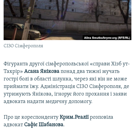
ВІДЕОУРОКИ «ELIFBE»
Русский
СВІДЧЕННЯ ОКУПАЦІЇ
Qırımtatar
УКРАЇНСЬКА ПРОБЛЕМА КРИМУ
ДОЛУЧАЙСЯ!
ІНФОГРАФІКА
СІЗО Сімферополя
Фігуранта другої сімферопольської «справи Хізб ут-
Усі сайти RFE/RL
Тахрір»
Асана
Янікова
понад два тижні мучать
гострі болі в області шлунка, через які він не може
приймати їжу. Адміністрація СІЗО Сімферополя, де
утримують Янікова, ігнорує його прохання і заяви
адвоката надати медичну допомогу.
Про це кореспонденту
Крим.Реалії
розповіла
адвокат
Сафіє
Шабанова
.