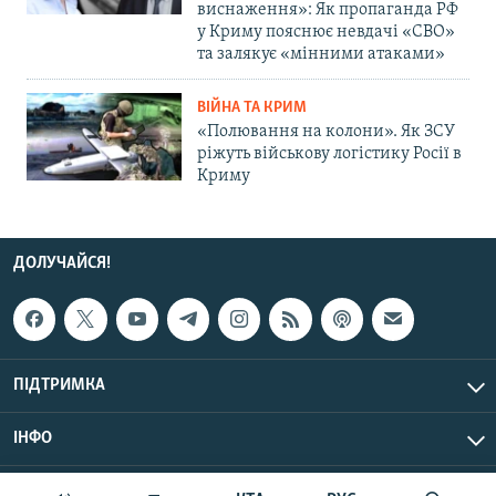
виснаження»: Як пропаганда РФ
у Криму пояснює невдачі «СВО»
та залякує «мінними атаками»
ВІЙНА ТА КРИМ
«Полювання на колони». Як ЗСУ
ріжуть військову логістику Росії в
Криму
ДОЛУЧАЙСЯ!
ПІДТРИМКА
ІНФО