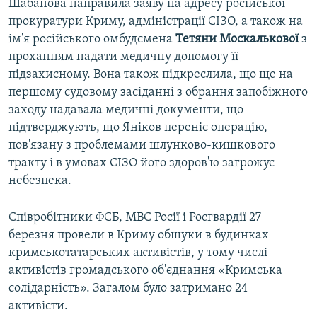
Шабанова направила заяву на адресу російської
прокуратури Криму, адміністрації СІЗО, а також на
ім'я російського омбудсмена
Тетяни
Москалькової
з
проханням надати медичну допомогу її
підзахисному. Вона також підкреслила, що ще на
першому судовому засіданні з обрання запобіжного
заходу надавала медичні документи, що
підтверджують, що Яніков переніс операцію,
пов'язану з проблемами шлунково-кишкового
тракту і в умовах СІЗО його здоров'ю загрожує
небезпека.
Співробітники ФСБ, МВС Росії і Росгвардії 27
березня провели в Криму обшуки в будинках
кримськотатарських активістів, у тому числі
активістів громадського об'єднання «Кримська
солідарність». Загалом було затримано 24
активісти.