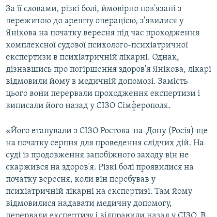
За її словами, різкі болі, ймовірно пов'язані з
пережитою до арешту операцією, з'явилися у
Янікова на початку вересня під час проходження
комплексної судової психолого-психіатричної
експертизи в психіатричній лікарні. Однак,
дізнавшись про погіршення здоров'я Янікова, лікарі
відмовили йому в медичній допомозі. Замість
цього вони перервали проходження експертизи і
виписали його назад у СІЗО Сімферополя.
«Його етапували з СІЗО Ростова-на-Дону (Росія) ще
на початку серпня для проведення слідчих дій. На
суді із продовження запобіжного заходу він не
скаржився на здоров'я. Різкі болі проявилися на
початку вересня, коли він перебував у
психіатричній лікарні на експертизі. Там йому
відмовилися надавати медичну допомогу,
перервали експертизу і відправили назад у СІЗО. В