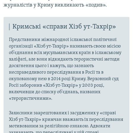
журналістів у Криму викликають «подив».
Кримські «справи Хізб ут-Тахрір»
Представники міжнародної ісламської політичної
організації «Хізб ут-Тахрір» називають своєю місією
об'єднання всіх мусульманських країн в ісламському
халіфаті, але вони відкидають терористичні методи
досягнення цього і кажуть, що зазнають
несправедливого переслідування в Росії та в
окупованому нею в 2014 році Криму. Верховний суд
Росії заборонив «Хізб ут-Тахрір» у 2003 році,
включивши до списку об'єднань, названих
«терористичними».
Захисники заарештованих і засуджених у «справі
Хізб ут-Тахрір» кримчан вважають їх переслідування
мотивованим за релігійною ознакою. Адвокати
зазначають, що переслідувані у цій справі