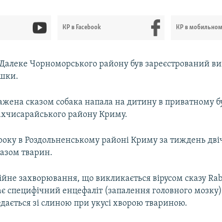
КР в Facebook
КР в мобильно
і Далеке Чорноморського району був зареєстрований ви
шки.
ажена сказом собака напала на дитину в приватному б
хчисарайського району Криму.
 року в Роздольненському районі Криму за тиждень дві
азом тварин.
ійне захворювання, що викликається вірусом сказу Rabi
є специфічний енцефаліт (запалення головного мозку) 
дається зі слиною при укусі хворою твариною.