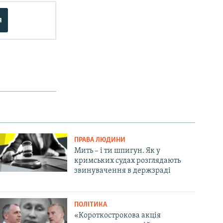
я
ПРАВА ЛЮДИНИ
Мить – і ти шпигун. Як у
кримських судах розглядають
звинувачення в держзраді
ПОЛІТИКА
«Короткострокова акція