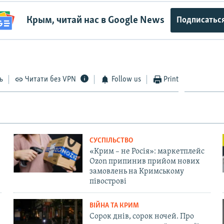
Крым, читай нас в Google News
Подписатьс
ь
Читати без VPN
Follow us
Print
СУСПІЛЬСТВО
«Крим – не Росія»: маркетплейс
Ozon припинив прийом нових
замовлень на Кримському
півострові
ВІЙНА ТА КРИМ
Сорок днів, сорок ночей. Про