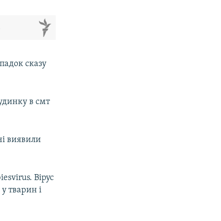
м
падок сказу
удинку в смт
чі виявили
esvirus. Вірус
у тварин і