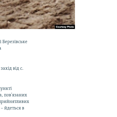
 Березівське
а
ахід від с.
пункті
в, пов'язаних
сприйнятливих
– йдеться в