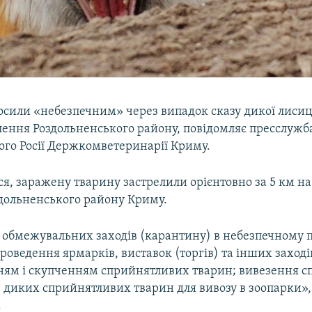
осили «небезпечним» через випадок сказу дикої лисиці
елення Роздольненського району, повідомляє пресслужб
ого Росії Держкомветеринарії Криму.
я, заражену тварину застрелили орієнтовно за 5 км на з
здольненського району Криму.
ї обмежувальних заходів (карантину) в небезпечному 
роведення ярмарків, виставок (торгів) та інших заході
ням і скупченням сприйнятливих тварин; вивезення 
 диких сприйнятливих тварин для вивозу в зоопарки», 
.