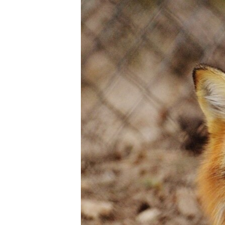
ВІДЕОУРОКИ «ELIFBE»
СВІДЧЕННЯ ОКУПАЦІЇ
УКРАЇНСЬКА ПРОБЛЕМА КРИМУ
ІНФОГРАФІКА