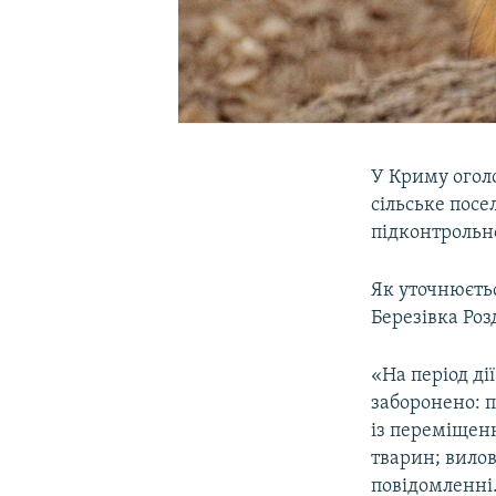
У Криму огол
сільське пос
підконтрольн
Як уточнюєтьс
Березівка Ро
«На період ді
заборонено: п
із переміщен
тварин; вилов
повідомленні