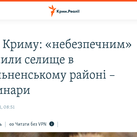
у Криму: «небезпечним»
сили селище в
льненському районі –
инари
, 08:51
ь
Читати без VPN