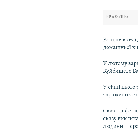
КР в YouTube
Раніше в сел
домашньої кі
У лютому зар
Куйбишеве Ба
У січні цього
заражених ск
Сказ – інфекц
сказу виклика
людини. Пере