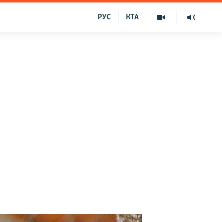
РУС
КТА