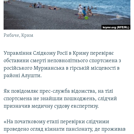
ВІДЕОУРОКИ «ELIFBE»
Русский
СВІДЧЕННЯ ОКУПАЦІЇ
Qırımtatar
УКРАЇНСЬКА ПРОБЛЕМА КРИМУ
Рибаче, Крим
ДОЛУЧАЙСЯ!
ІНФОГРАФІКА
Управління Слідкому Росії в Криму перевіряє
обставини смерті неповнолітнього спортсмена з
Усі сайти RFE/RL
російського Мурманська в гірській місцевості в
районі Алушти.
Як повідомляє прес-служба відомства, на тілі
спортсмена не знайшли пошкоджень, слідчий
призначив медичну судову експертизу.
«На початковому етапі перевірки слідчими
проведено огляд кімнати пансіонату, де проживав