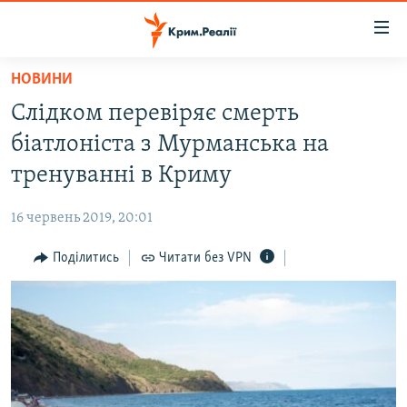
Доступність
посилання
Перейти
НОВИНИ
до
НОВИНИ
Слідком перевіряє смерть
основного
ВОДА.КРИМ
матеріалу
біатлоніста з Мурманська на
ВІДЕО ТА ФОТО
Перейти
тренуванні в Криму
до
ПОЛІТИКА
основної
16 червень 2019, 20:01
БЛОГИ
навігації
Перейти
Поділитись
Читати без VPN
ПОГЛЯД
до
ІНТЕРВ'Ю
пошуку
ВСЕ ЗА ДЕНЬ
СПЕЦПРОЕКТИ
ЯК ОБІЙТИ БЛОКУВАННЯ
ДЕПОРТАЦІЯ