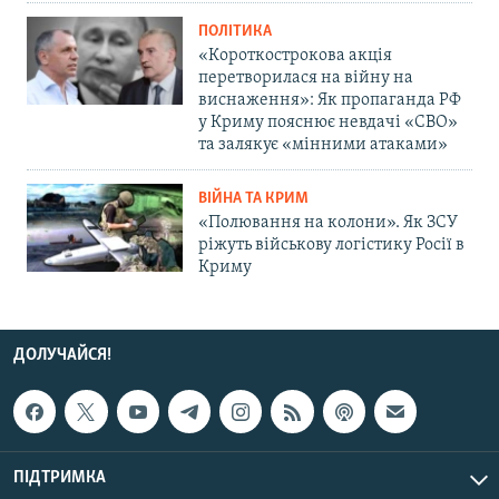
ПОЛІТИКА
«Короткострокова акція
перетворилася на війну на
виснаження»: Як пропаганда РФ
у Криму пояснює невдачі «СВО»
та залякує «мінними атаками»
ВІЙНА ТА КРИМ
«Полювання на колони». Як ЗСУ
ріжуть військову логістику Росії в
Криму
ДОЛУЧАЙСЯ!
ПІДТРИМКА