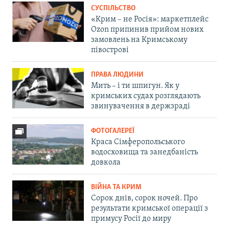
СУСПІЛЬСТВО
«Крим – не Росія»: маркетплейс
Ozon припинив прийом нових
замовлень на Кримському
півострові
ПРАВА ЛЮДИНИ
Мить – і ти шпигун. Як у
кримських судах розглядають
звинувачення в держзраді
ФОТОГАЛЕРЕЇ
Краса Сімферопольського
водосховища та занедбаність
довкола
ВІЙНА ТА КРИМ
Сорок днів, сорок ночей. Про
результати кримської операції з
примусу Росії до миру