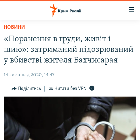
Доступність
посилання
Перейти
НОВИНИ
до
НОВИНИ
«Поранення в груди, живіт і
основного
ВОДА.КРИМ
матеріалу
шию»: затриманий підозрюваний
ВІДЕО ТА ФОТО
Перейти
у вбивстві жителя Бахчисарая
до
ПОЛІТИКА
основної
14 листопад 2020, 14:47
БЛОГИ
навігації
Перейти
Поділитись
Читати без VPN
ПОГЛЯД
до
ІНТЕРВ'Ю
пошуку
ВСЕ ЗА ДЕНЬ
СПЕЦПРОЕКТИ
ЯК ОБІЙТИ БЛОКУВАННЯ
ДЕПОРТАЦІЯ