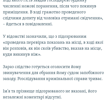
ході якого гість завдав господареві будинку
численні ножові поранення, після чого покинув
приміщення. В ході грамотно проведеного
слідчими допиту від чоловіка отримані свідчення»,
– йдеться в повідомленні.
У відомстві зазначили, що з підозрюваним
«проведена перевірка показань на місці, в ході якої
він розповів, як він скоїв убивство, вказав на місце,
куди викинув ніж».
Зараз слідство готується оголосити йому
звинувачення для обрання йому судом запобіжного
заходу. Розслідування кримінальної справи триває.
Ім'я та прізвище підозрюваного не вказані, його
незалежні коментарі відсутні.