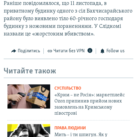
Раніше повідомлялося, що 11 листопада, в
приватному будинку одного з сіл Бахчисарайського
району було виявлено тіло 60-річного господаря
будинку з ножовими пораненнями. У Слідкомі
назвали це «жорстоким вбивством».
Поділитись
Читати без VPN
Follow us
Читайте також
СУСПІЛЬСТВО
«Крим – не Росія»: маркетплейс
Ozon припинив прийом нових
замовлень на Кримському
півострові
ПРАВА ЛЮДИНИ
Мить – і ти шпигун. Як у