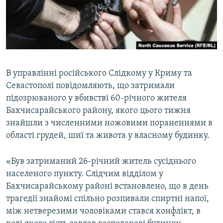
ВІДЕОУРОКИ «ELIFBE»
Русский
СВІДЧЕННЯ ОКУПАЦІЇ
Qırımtatar
УКРАЇНСЬКА ПРОБЛЕМА КРИМУ
ДОЛУЧАЙСЯ!
ІНФОГРАФІКА
В управлінні російського Слідкому у Криму та
Севастополі повідомляють, що затримали
підозрюваного у вбивстві 60-річного жителя
Усі сайти RFE/RL
Бахчисарайського району, якого цього тижня
знайшли з численними ножовими пораненнями в
області грудей, шиї та живота у власному будинку.
«Був затриманий 26-річний житель сусіднього
населеного пункту. Слідчим відділом у
Бахчисарайському районі встановлено, що в день
трагедії знайомі спільно розпивали спиртні напої,
між нетверезими чоловіками стався конфлікт, в