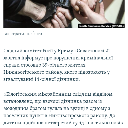
ВІДЕОУРОКИ «ELIFBE»
Русский
СВІДЧЕННЯ ОКУПАЦІЇ
Qırımtatar
УКРАЇНСЬКА ПРОБЛЕМА КРИМУ
Ілюстративне фото
ДОЛУЧАЙСЯ!
ІНФОГРАФІКА
Слідчий комітет Росії у Криму і Севастополі 21
жовтня інформує про порушення кримінальної
Усі сайти RFE/RL
справи стосовно 39-річного жителя
Нижньогірського району, якого підозрюють у
зґвалтуванні 14-річної дівчинки.
«Білогірським міжрайонним слідчим відділом
встановлено, що ввечері дівчинка разом із
молодшим братом гуляла на вулиці в одному з
населених пунктів Нижньогірського району. До
дитини підійшов нетверезий сусід і насильно повів