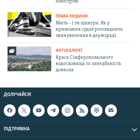
півострові
ПРАВА ЛЮДИНИ
Мить – і ти шпигун. Як у
кримських судах розглядають
звинувачення в держзраді
ФОТОГАЛЕРЕЇ
Краса Сімферопольського
водосховища та занедбаність
довкола
ДОЛУЧАЙСЯ!
ПІДТРИМКА