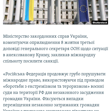
ВІДЕОУРОКИ «ELIFBE»
Русский
СВІДЧЕННЯ ОКУПАЦІЇ
Qırımtatar
УКРАЇНСЬКА ПРОБЛЕМА КРИМУ
ДОЛУЧАЙСЯ!
ІНФОГРАФІКА
Міністерство закордонних справ України,
коментуючи оприлюднення 8 жовтня третьої
доповіді генерального секретаря ООН щодо ситуації
Усі сайти RFE/RL
в анексованому Криму, закликав міжнародну
спільноту посилити санкції.
«Російська Федерація продовжує грубо порушувати
міжнародне право, використовуючи під приводом
«боротьби з екстремізмом та тероризмом» воєнні
суди на території РФ для незаконного засудження
громадян України. Фіксуються випадки
переміщення незаконно затриманих громадян