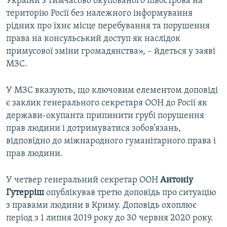
України з тимчасово окупованого півострова на
територію Росії без належного інформування
рідних про їхнє місце перебування та порушення
права на консульський доступ як наслідок
примусової зміни громадянства», – йдеться у заяві
МЗС.
У МЗС вказують, що ключовим елементом доповіді
є заклик генерального секретаря ООН до Росії як
держави-окупанта припинити грубі порушення
прав людини і дотримуватися зобов’язань,
відповідно до міжнародного гуманітарного права і
прав людини.
У четвер генеральний секретар ООН
Антоніу
Гутерріш
опублікував третю доповідь про ситуацію
з правами людини в Криму. Доповідь охоплює
період з 1 липня 2019 року до 30 червня 2020 року.