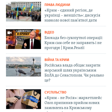
ПРАВА ЛЮДИНИ
«Крим – єдиний регіон, де
українці – меншість»: дискусія
навколо нової пам'ятної дати
ВІДЕО
Блокада без сухопутної операції:
Крим сам себе не заправить і не
прогодує | Крим.Реалії
ВІЙНА ТА КРИМ
Російська влада обіцяє закрити
морський шлях українським
БпЛА до Севастополя. Чи реально
це?
СУСПІЛЬСТВО
«Крим – не Росія»: маркетплейс
Ozon припинив прийом нових
замовлень на Кримському