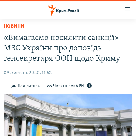
Доступність
посилання
Перейти
НОВИНИ
до
НОВИНИ
«Вимагаємо посилити санкції» –
основного
ВОДА.КРИМ
матеріалу
МЗС України про доповідь
ВІДЕО ТА ФОТО
Перейти
генсекретаря ООН щодо Криму
до
ПОЛІТИКА
основної
09 жовтень 2020, 11:52
БЛОГИ
навігації
Перейти
Поділитись
Читати без VPN
ПОГЛЯД
до
ІНТЕРВ'Ю
пошуку
ВСЕ ЗА ДЕНЬ
СПЕЦПРОЕКТИ
ЯК ОБІЙТИ БЛОКУВАННЯ
ДЕПОРТАЦІЯ