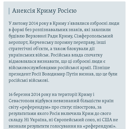
Анексія Криму Росією
У лютому 2014 року в Криму з'являлися озброєні люди
в формі без розпізнавальних знаків, які захопили
будівлю Верховної Ради Криму, Сімферопольський
аеропорт, Керченську поромну переправу, інші
стратегічні об'єкти, а також блокували дії
українських військ. Російська влада спочатку
відмовлялася визнавати, що ці озброєні люди є
військовослужбовцями російської армії. Пізніше
президент Росії Володимир Путін визнав, що це були
російські військові.
16 березня 2014 року на території Криму і
Севастополя відбувся невизнаний більшістю країн
світу «референдум» про статус півострова, за
результатами якого Росія включила Крим до свого
складу. Ні Україна, ні Європейський союз, ні США не
визнали результати голосування на «референдумі».