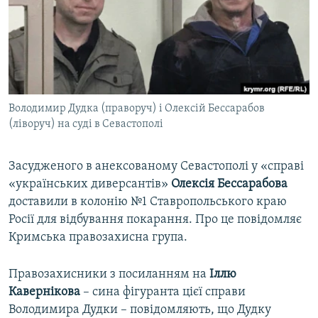
ВІДЕОУРОКИ «ELIFBE»
Русский
СВІДЧЕННЯ ОКУПАЦІЇ
Qırımtatar
УКРАЇНСЬКА ПРОБЛЕМА КРИМУ
ДОЛУЧАЙСЯ!
ІНФОГРАФІКА
Володимир Дудка (праворуч) і Олексій Бессарабов
(ліворуч) на суді в Севастополі
Усі сайти RFE/RL
Засудженого в анексованому Севастополі у «справі
«українських диверсантів»
Олексія Бессарабова
доставили в колонію №1 Ставропольського краю
Росії для відбування покарання. Про це повідомляє
Кримська правозахисна група.
Правозахисники з посиланням на
Іллю
Кавернікова
– сина фігуранта цієї справи
Володимира Дудки – повідомляють, що Дудку