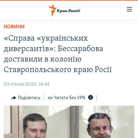
Доступність
посилання
Перейти
НОВИНИ
до
НОВИНИ
«Справа «українських
основного
ВОДА.КРИМ
матеріалу
диверсантів»: Бессарабова
ВІДЕО ТА ФОТО
Перейти
доставили в колонію
до
ПОЛІТИКА
Ставропольського краю Росії
основної
БЛОГИ
навігації
03 січень 2020, 18:44
Перейти
ПОГЛЯД
до
Поділитись
Читати без VPN
ІНТЕРВ'Ю
пошуку
ВСЕ ЗА ДЕНЬ
СПЕЦПРОЕКТИ
ЯК ОБІЙТИ БЛОКУВАННЯ
ДЕПОРТАЦІЯ