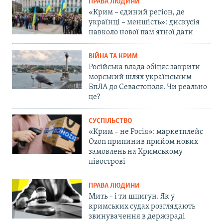
ПРАВА ЛЮДИНИ
«Крим – єдиний регіон, де
українці – меншість»: дискусія
навколо нової пам'ятної дати
ВІЙНА ТА КРИМ
Російська влада обіцяє закрити
морський шлях українським
БпЛА до Севастополя. Чи реально
це?
СУСПІЛЬСТВО
«Крим – не Росія»: маркетплейс
Ozon припинив прийом нових
замовлень на Кримському
півострові
ПРАВА ЛЮДИНИ
Мить – і ти шпигун. Як у
кримських судах розглядають
звинувачення в держзраді