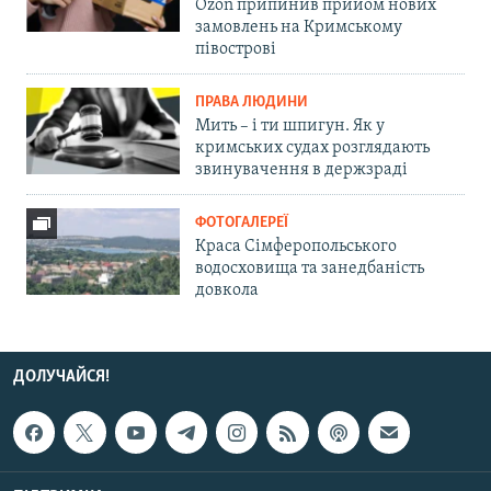
Ozon припинив прийом нових
замовлень на Кримському
півострові
ПРАВА ЛЮДИНИ
Мить – і ти шпигун. Як у
кримських судах розглядають
звинувачення в держзраді
ФОТОГАЛЕРЕЇ
Краса Сімферопольського
водосховища та занедбаність
довкола
ДОЛУЧАЙСЯ!