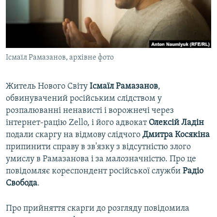
ВІДЕОУРОКИ «ELIFBE»
Русский
СВІДЧЕННЯ ОКУПАЦІЇ
Qırımtatar
УКРАЇНСЬКА ПРОБЛЕМА КРИМУ
Ісмаїл Рамазанов, архівне фото
ДОЛУЧАЙСЯ!
ІНФОГРАФІКА
Житель Нового Світу
Ісмаїл Рамазанов
,
обвинувачений російським слідством у
Усі сайти RFE/RL
розпалюванні ненависті і ворожнечі через
інтернет-рацію Zello, і його адвокат
Олексій Ладін
подали скаргу на відмову слідчого
Дмитра Косякіна
припинити справу в зв'язку з відсутністю злого
умислу в Рамазанова і за малозначністю. Про це
повідомляє кореспондент російської служби
Радіо
Свобода
.
Про прийняття скарги до розгляду повідомила