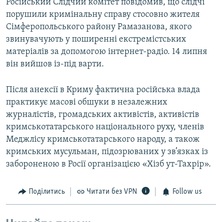
Російський Слідчий комітет повідомив, що слідчі
порушили кримінальну справу стосовно жителя
Сімферопольського району Рамазанова, якого
звинувачують у поширенні екстремістських
матеріалів за допомогою інтернет-радіо. 14 липня
він вийшов із-під варти.
Після анексії в Криму фактична російська влада
практикує масові обшуки в незалежних
журналістів, громадських активістів, активістів
кримськотатарського національного руху, членів
Меджлісу кримськотатарського народу, а також
кримських мусульман, підозрюваних у зв’язках із
забороненою в Росії організацією «Хізб ут-Тахрір».
Поділитись
Читати без VPN
Follow us