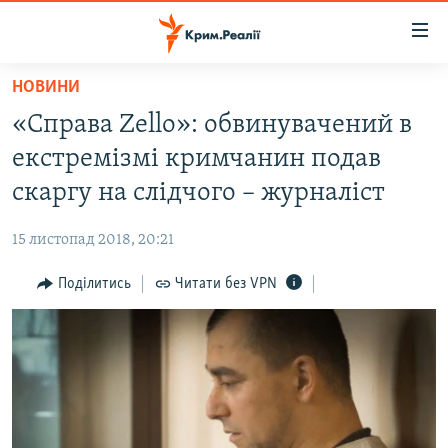
Доступність
посилання
Перейти
НОВИНИ
до
НОВИНИ
«Справа Zello»: обвинувачений в
основного
ВОДА.КРИМ
матеріалу
екстремізмі кримчанин подав
ВІДЕО ТА ФОТО
Перейти
скаргу на слідчого – журналіст
до
ПОЛІТИКА
основної
15 листопад 2018, 20:21
БЛОГИ
навігації
Перейти
Поділитись
Читати без VPN
ПОГЛЯД
до
ІНТЕРВ'Ю
пошуку
ВСЕ ЗА ДЕНЬ
СПЕЦПРОЕКТИ
ЯК ОБІЙТИ БЛОКУВАННЯ
ДЕПОРТАЦІЯ