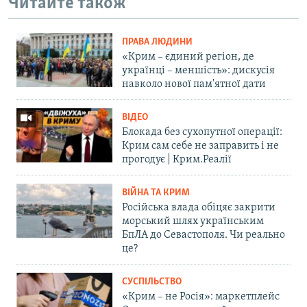
Читайте також
ПРАВА ЛЮДИНИ
«Крим – єдиний регіон, де
українці – меншість»: дискусія
навколо нової пам'ятної дати
ВІДЕО
Блокада без сухопутної операції:
Крим сам себе не заправить і не
прогодує | Крим.Реалії
ВІЙНА ТА КРИМ
Російська влада обіцяє закрити
морський шлях українським
БпЛА до Севастополя. Чи реально
це?
СУСПІЛЬСТВО
«Крим – не Росія»: маркетплейс