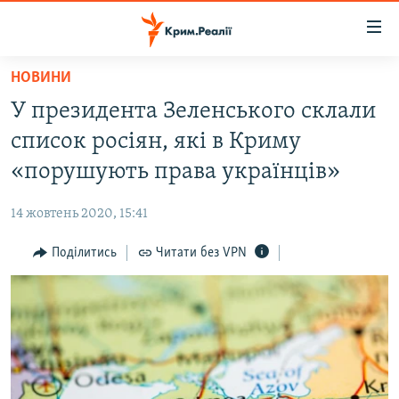
Доступність
посилання
Перейти
НОВИНИ
до
НОВИНИ
У президента Зеленського склали
основного
ВОДА.КРИМ
матеріалу
список росіян, які в Криму
ВІДЕО ТА ФОТО
Перейти
«порушують права українців»
до
ПОЛІТИКА
основної
14 жовтень 2020, 15:41
БЛОГИ
навігації
Перейти
Поділитись
Читати без VPN
ПОГЛЯД
до
ІНТЕРВ'Ю
пошуку
ВСЕ ЗА ДЕНЬ
СПЕЦПРОЕКТИ
ЯК ОБІЙТИ БЛОКУВАННЯ
ДЕПОРТАЦІЯ