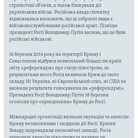
стратегічні об'єкти, а також блокували дії
українських військ. Російська влада спочатку
відмовлялася визнавати, що ці озброєні люди є
військовослужбовцями російської армії. Пізніше
президент Росії Володимир Путін визнав, що це були
російські військові.
16 березня 2014 року на території Криму і
Севастополя відбувся невизнаний більшістю країн
світу «референдум» про статус півострова, за
результатами якого Росія включила Крим до свого
складу. Ні Україна, ні Європейський союз, ні США не
визнали результати голосування на «референдумі».
Президент Росії Володимир Путін 18 березня
оголосив про «приєднання» Криму до Росії.
Міжнародні організації визнали окупацію та анексію
Криму незаконними і засудили дії Росії. Країни
Заходу запровадили економічні санкції. Росія
заперечує анексію півострова та називає це