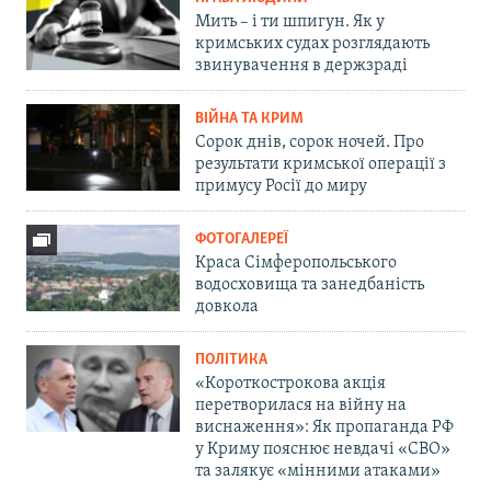
Мить – і ти шпигун. Як у
кримських судах розглядають
звинувачення в держзраді
ВІЙНА ТА КРИМ
Сорок днів, сорок ночей. Про
результати кримської операції з
примусу Росії до миру
ФОТОГАЛЕРЕЇ
Краса Сімферопольського
водосховища та занедбаність
довкола
ПОЛІТИКА
«Короткострокова акція
перетворилася на війну на
виснаження»: Як пропаганда РФ
у Криму пояснює невдачі «СВО»
та залякує «мінними атаками»