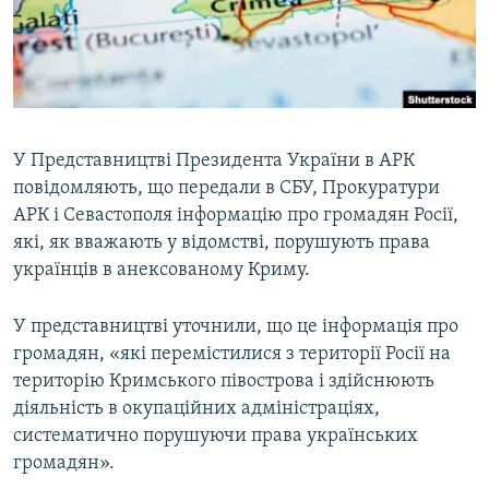
ВІДЕОУРОКИ «ELIFBE»
Русский
СВІДЧЕННЯ ОКУПАЦІЇ
Qırımtatar
УКРАЇНСЬКА ПРОБЛЕМА КРИМУ
ДОЛУЧАЙСЯ!
ІНФОГРАФІКА
У Представництві Президента України в АРК
повідомляють, що передали в СБУ, Прокуратури
АРК і Севастополя інформацію про громадян Росії,
Усі сайти RFE/RL
які, як вважають у відомстві, порушують права
українців в анексованому Криму.
У представництві уточнили, що це інформація про
громадян, «які перемістилися з території Росії на
територію Кримського півострова і здійснюють
діяльність в окупаційних адміністраціях,
систематично порушуючи права українських
громадян».