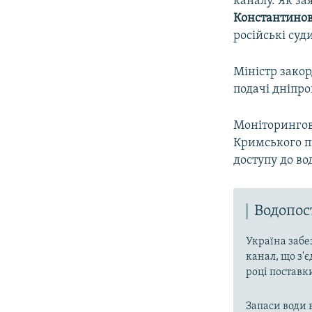
каналу. Як з
Константино
російські суд
Міністр зако
подачі дніпро
Моніторингова
Кримського пі
доступу до в
Водопо
Україна забе
канал, що з'є
році поставк
Запаси води 