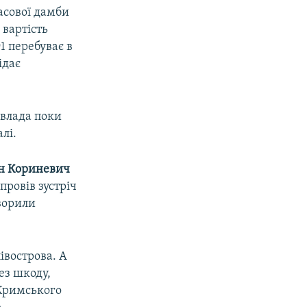
асової дамби
 вартість
1 перебуває в
ідає
 влада поки
лі.
н Кориневич
провів зустріч
оворили
івострова. А
ез шкоду,
-Кримського