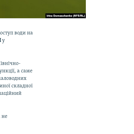
оступ води на
Н
у
Північно-
ункції, а саме
 маловодних
иної складної
рмаційний
 не