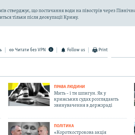
їв стверджує, що постачання води на півострів через Півні
иться тільки після деокупації Криму.
ь
Читати без VPN
Follow us
Print
ПРАВА ЛЮДИНИ
Мить – і ти шпигун. Як у
кримських судах розглядають
звинувачення в держзраді
ПОЛІТИКА
«Короткострокова акція