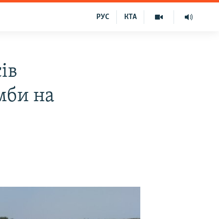
РУС
КТА
ів
мби на