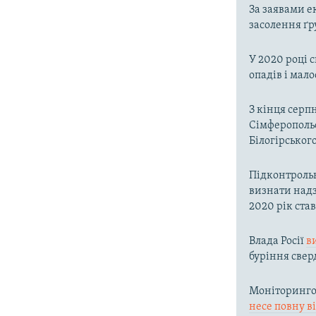
За заявами е
засолення ґр
У 2020 році 
опадів і мал
З кінця серп
Сімферопольс
Білогірськог
Підконтроль
визнати надз
2020 рік ста
Влада Росії
в
буріння свер
Моніторингов
несе повну в