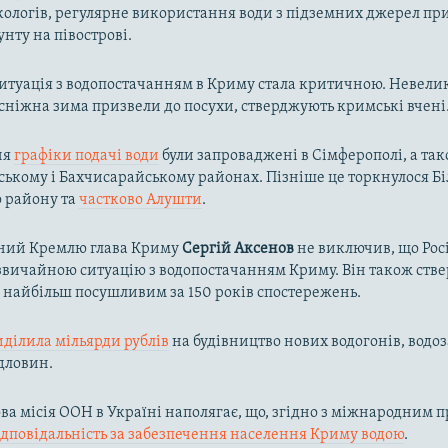
кологів, регулярне використання води з підземних джерел пр
унту на півострові.
ситуація з водопостачанням в Криму стала критичною. Невелик
осніжна зима призвели до посухи, стверджують кримські вчені
ня
графіки подачі води
були запроваджені в Сімферополі, а так
ькому і Бахчисарайському районах. Пізніше це торкнулося Біл
о району та
частково Алушти
.
ний Кремлю глава Криму
Сергій Аксенов
не виключив, що Рос
вичайною ситуацію з водопостачанням Криму. Він також ств
в найбільш посушливим за 150 років спостережень.
иділила мільярди рублів
на будівництво нових водогонів, водоз
дловин.
а місія ООН в Україні наполягає, що, згідно з міжнародним п
ідповідальність за забезпечення населення Криму водою
.