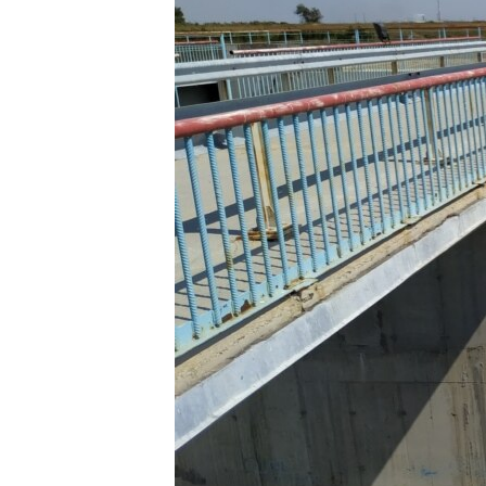
ВІДЕОУРОКИ «ELIFBE»
СВІДЧЕННЯ ОКУПАЦІЇ
УКРАЇНСЬКА ПРОБЛЕМА КРИМУ
ІНФОГРАФІКА