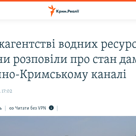
жагентстві водних ресурс
ни розповіли про стан да
чно-Кримському каналі
 17:02
ь
Читати без VPN