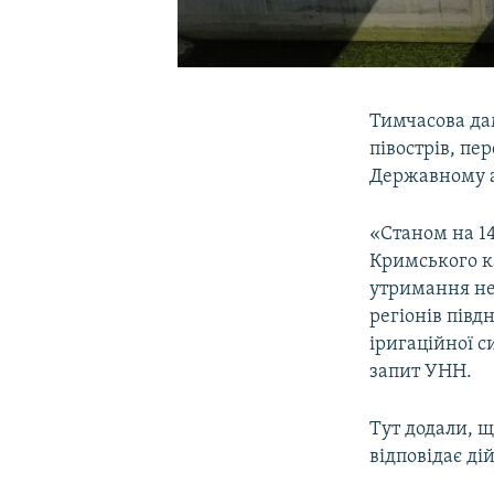
Тимчасова дам
півострів, пе
Державному а
«Станом на 14
Кримського ка
утримання не
регіонів півд
іригаційної с
запит УНН.
Тут додали, щ
відповідає дій