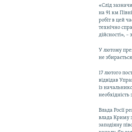
«Слід зазнач
на 91 км Півн
робіт в цей ч
технічно спра
дійсності», –
У лютому пре
не збираєтьс
17 лютого по
відвідав Упра
із начальник
необхідність 
Влада Росії р
влада Криму з
заподіяну пі