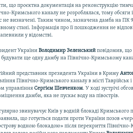
ити, що проєктна документація на реконструкцію тимч
ічно-Кримського каналу не розроблялася, тому обсяги і
ас не визначені. Таким чином, зазначена дамба на ПК 9
вному стані. Інформація про її пошкодження не відпов
 запевнили у відомстві.
зидент України
Володимир Зеленський
повідомив, що
я будувати ще одну дамбу на Північно-Кримському кана
стійний представник президента України в Криму
Анто
вління Північно-Кримського каналу в місті Таврійськ і 
ом управління
Сергієм Шевченком
. У ході зустрічі обг
зміцнення дамби, яка не пускає воду на півострів.
егулярно звинувачує Київ у водній блокаді Кримського п
аявила, що готується подати проти України позов «чер
вострову водною блокадою» після перекриття Північно