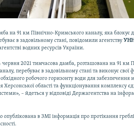
ба на 91 км Північно-Кримського каналу, яка блокує д
ребуває в задовільному стані, повідомили агентству
УН
гентстві водних ресурсів України.
 червня 2021 тимчасова дамба, розташована на 91 км 
налу, перебуває в задовільному стані та виконує свої ф
обхідного робочого горизонту води для забезпечення
ня Херсонської області та функціонування комплексу єд
истеми», – йдеться у відповіді Держагентства на інфо
о опублікована в ЗМІ інформація про протікання греблі
сності.