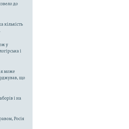
извело до
а кількість
.
ож у
огірська і
ія може
ерджував, що
аборів і на
равом, Росія