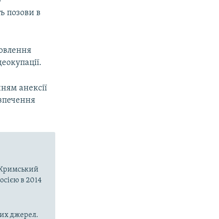
р
ь позови в
новлення
еокупації.
нням анексії
езпечення
о-Кримський
осією в 2014
них джерел.