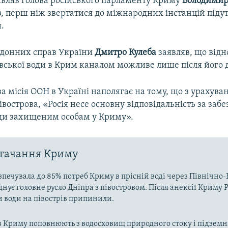
аявляв голова російського парламенту Криму
Володими
в
, перш ніж звертатися до міжнародних інстанцій підут
и.
рдонних справ України
Дмитро Кулеба
заявляв, що від
вської води в Крим каналом можливе лише після його д
 місія ООН в Україні наполягає на тому, що з урахува
вострова, «Росія несе основну відповідальність за заб
оди захищеним особам у Криму».
стачання Криму
зпечувала до 85% потреб Криму в прісній воді через Північн
днує головне русло Дніпра з півостровом. Після анексії Криму Р
и води на півострів припинили.
в Криму поповнюють з водосховищ природного стоку і підзем