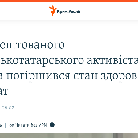
рештованого
ькотатарського активіст
а погіршився стан здоров'
ат
, 08:07
ь
Читати без VPN