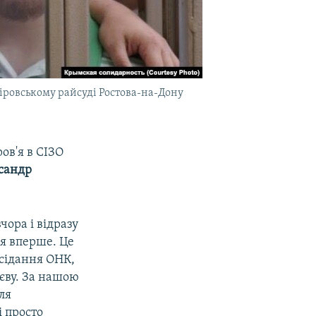
Кіровському райсуді Ростова-на-Дону
ов'я в СІЗО
сандр
чора і відразу
ня вперше. Це
асідання ОНК,
ієву. За нашою
ля
і просто