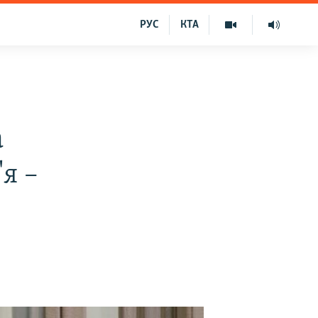
РУС
КТА
а
я –