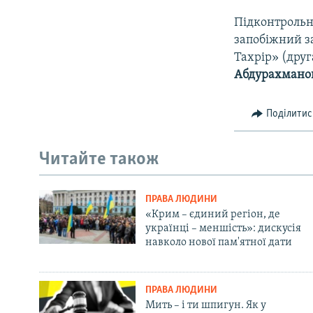
Підконтрольни
запобіжний за
Тахрір» (дру
Абдурахмано
Поділитис
Читайте також
ПРАВА ЛЮДИНИ
«Крим – єдиний регіон, де
українці – меншість»: дискусія
навколо нової пам'ятної дати
ПРАВА ЛЮДИНИ
Мить – і ти шпигун. Як у