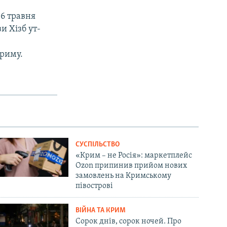
16 травня
и Хізб ут-
Криму.
СУСПІЛЬСТВО
«Крим – не Росія»: маркетплейс
Ozon припинив прийом нових
замовлень на Кримському
півострові
ВІЙНА ТА КРИМ
Сорок днів, сорок ночей. Про