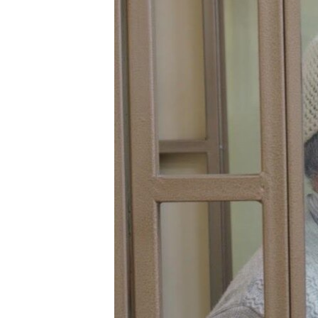
ВІДЕОУРОКИ «ELIFBE»
СВІДЧЕННЯ ОКУПАЦІЇ
УКРАЇНСЬКА ПРОБЛЕМА КРИМУ
ІНФОГРАФІКА