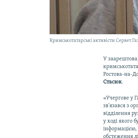
Кримськотатарські активісти Сервет Газ
У заарештова
кримськотата
Ростова-на-Д
Стасюк
.
«Учергове у Г
зв'язався з о
відділення ру
у ході якого 
інформацією, 
обстеження лі