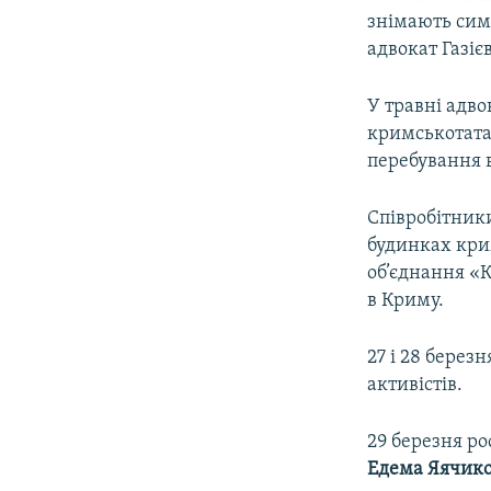
знімають симп
адвокат Газієв
У травні адво
кримськотатар
перебування 
Співробітники
будинках крим
об’єднання «К
в Криму.
27 і 28 берез
активістів.
29 березня ро
Едема Яячик