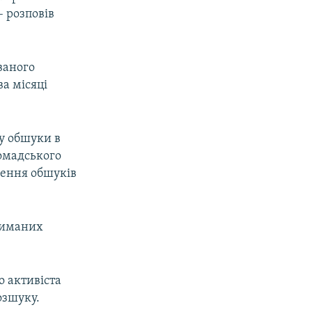
– розповів
ваного
ва місяці
му обшуки в
ромадського
дення обшуків
триманих
о активіста
озшуку.