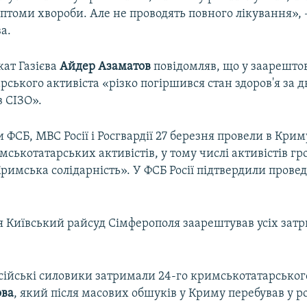
томи хвороби. Але не проводять повного лікування», 
а.
кат Газієва
Айдер
Азаматов
повідомляв, що у заарешто
ського активіста «різко погіршився стан здоров'я за д
в СІЗО».
 ФСБ, МВС Росії і Росгвардії 27 березня провели в Кри
ськотатарських активістів, у тому числі активістів г
римська солідарність». У ФСБ Росії підтвердили прове
ня Київський райсуд Сімферополя заарештував усіх за
сійські силовики затримали 24-го кримськотатарськог
ова
, який після масових обшуків у Криму перебував у р