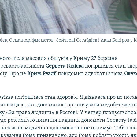
ієв, Осман Аріфмеметов, Сейтвелі Сетабдієв і Акім Бекіров у 
ного після масових обшуків у Криму 27 березня
рського активіста
Сервета
Газієва
погіршився стан здор
ону. Про це
Крим.Реалії
повідомив адвокат Газієва
Олек
азієва погіршився стан здоров'я. Я дізнався про це позав
рганізацією, яка допомагала організувати медобстежен
ху «За права людини» в Ростові. У четвер планується з
буде розглянуто питання надання допомоги Сервету Газ
належної медичної допомоги він не отримує. Тобто піс
кування йому призначено, але йому роблять уколи, як