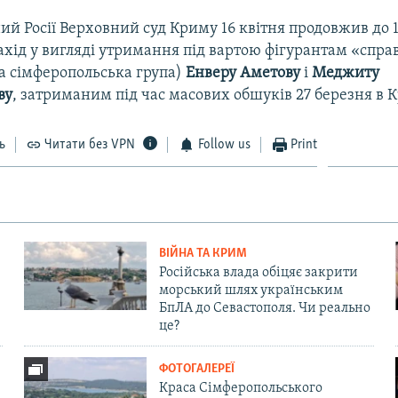
й Росії Верховний суд Криму 16 квітня продовжив до 
хід у вигляді утримання під вартою фігурантам «справ
га сімферопольська група)
Енверу Аметову
і
Меджиту
ву
, затриманим під час масових обшуків 27 березня в 
ь
Читати без VPN
Follow us
Print
ВІЙНА ТА КРИМ
Російська влада обіцяє закрити
морський шлях українським
БпЛА до Севастополя. Чи реально
це?
ФОТОГАЛЕРЕЇ
Краса Сімферопольського