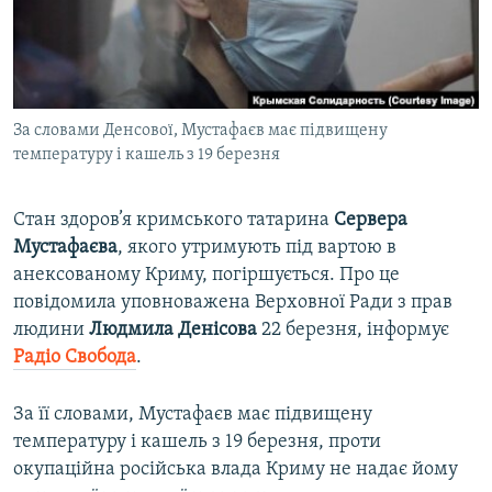
ВІДЕОУРОКИ «ELIFBE»
Русский
СВІДЧЕННЯ ОКУПАЦІЇ
Qırımtatar
УКРАЇНСЬКА ПРОБЛЕМА КРИМУ
За словами Денсової, Мустафаєв має підвищену
ДОЛУЧАЙСЯ!
ІНФОГРАФІКА
температуру і кашель з 19 березня
Стан здоров’я кримського татарина
Сервера
Усі сайти RFE/RL
Мустафаєва
, якого утримують під вартою в
анексованому Криму, погіршується. Про це
повідомила уповноважена Верховної Ради з прав
людини
Людмила Денісова
22 березня, інформує
Радіо Свобода
.
За її словами, Мустафаєв має підвищену
температуру і кашель з 19 березня, проти
окупаційна російська влада Криму не надає йому