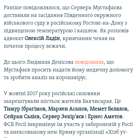
Раніше повідомлялося, що Сервера Мустафаєва
доставили на засідання Південного окружного
військового суду в російському Ростові-на-Дону з
підвищеною температурою і кашлем. Як розповів
адвокат
Олексій Ладін
, кримчанин чекав на
початок процесу лежачи.
До цього Людмила Денісова
повідомила
, що
Мустафаєв просить надати йому медичну допомогу
та зробити аналіз на коронавірус.
У жовтні 2017 року російські силовики
заарештували шістьох жителів Бахчисарая. Це
Тимур Ібрагімов, Марлен Асанов, Мемет Бєлялов,
Сейран Салієв, Сервер Зекір'яєв
і
Ернес Аметов
.
ФСБ Росії інкримінує їм участь у забороненій у Росії
та анексованому нею Криму організації «Хізб ут-