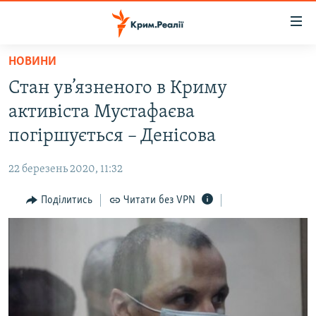
Доступність
посилання
Перейти
НОВИНИ
до
НОВИНИ
Стан ув’язненого в Криму
основного
ВОДА.КРИМ
матеріалу
активіста Мустафаєва
ВІДЕО ТА ФОТО
Перейти
погіршується – Денісова
до
ПОЛІТИКА
основної
22 березень 2020, 11:32
БЛОГИ
навігації
Перейти
Поділитись
Читати без VPN
ПОГЛЯД
до
ІНТЕРВ'Ю
пошуку
ВСЕ ЗА ДЕНЬ
СПЕЦПРОЕКТИ
ЯК ОБІЙТИ БЛОКУВАННЯ
ДЕПОРТАЦІЯ