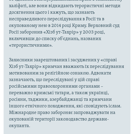
халіфаті, але вони відкидають терористичні методи
досягнення цього і кажуть, що зазнають
несправедливого переслідування в Росії та в
окупованому нею в 2014 році Криму. Верховний суд
Росії заборонив «Хізб ут-Тахрір» у 2003 році,
включивши до списку об'єднань, названих
«терористичними».
Захисники заарештованих і засуджених у «справі
Хізб ут-Тахрір» кримчан вважають їх переслідування
мотивованим за релігійною ознакою. Адвокати
зазначають, що переслідувані у цій справі
російськими правоохоронними органами –
переважно кримські татари, а також українці,
росіяни, таджики, азербайджанці та кримчани
іншого етнічного походження, які сповідують іслам.
Міжнародне право забороняє запроваджувати на
окупованій території законодавство держави-
окупанта.