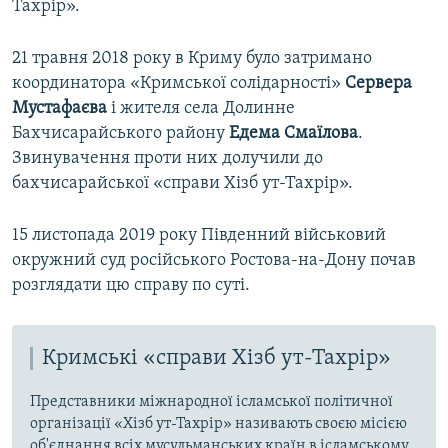
Тахрір».
21 травня 2018 року в Криму було затримано
координатора «Кримської солідарності»
Сервера
Мустафаєва
і жителя села Долинне
Бахчисарайського району
Едема Смаїлова
.
Звинувачення проти них долучили до
бахчисарайської «справи Хізб ут-Тахрір».
15 листопада 2019 року Південний військовий
окружний суд російського Ростова-на-Дону почав
розглядати цю справу по суті.
Кримські «справи Хізб ут-Тахрір»
Представники міжнародної ісламської політичної
організації «Хізб ут-Тахрір» називають своєю місією
об'єднання всіх мусульманських країн в ісламському