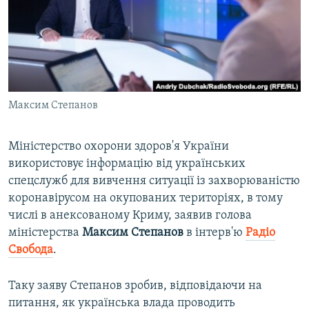
ВІДЕОУРОКИ «ELIFBE»
Русский
СВІДЧЕННЯ ОКУПАЦІЇ
Qırımtatar
УКРАЇНСЬКА ПРОБЛЕМА КРИМУ
ДОЛУЧАЙСЯ!
ІНФОГРАФІКА
Максим Степанов
Міністерство охорони здоров'я України
Усі сайти RFE/RL
використовує інформацію від українських
спецслужб для вивчення ситуації із захворюваністю
коронавірусом на окупованих територіях, в тому
числі в анексованому Криму, заявив голова
міністерства
Максим Степанов
в інтерв'ю
Радіо
Свобода
.
Таку заяву Степанов зробив, відповідаючи на
питання, як українська влада проводить