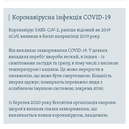
Коронавірусна інфекція COVID-19
Коронавірус SARS-CoV-2, раніше відомий як 2019
nCoV, виявили в Китаї наприкінці 2019 року.
Він викликає захворювання COVID-19. У деяких
випадках перебіг хвороби легкий, в інших – із
симптомами застуди та грипу, в тому числі з високою
температурою і кашлем. Це може перерости в
пневмонію, що може бути смертельною. Більшість
хворих одужує; помирають переважно люди з
ослабленою імунною системою, зокрема літні.
11 березня 2020 року Всесвітня організація охорони
здоров'я визнала спалах захворювання, що
викликається новим коронавірусом, пандемією.