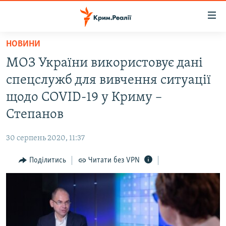
Доступність
посилання
Перейти
НОВИНИ
до
НОВИНИ
МОЗ України використовує дані
основного
ВОДА.КРИМ
матеріалу
спецслужб для вивчення ситуації
ВІДЕО ТА ФОТО
Перейти
щодо COVID-19 у Криму –
до
ПОЛІТИКА
Степанов
основної
БЛОГИ
навігації
30 серпень 2020, 11:37
Перейти
ПОГЛЯД
до
Поділитись
Читати без VPN
ІНТЕРВ'Ю
пошуку
ВСЕ ЗА ДЕНЬ
СПЕЦПРОЕКТИ
ЯК ОБІЙТИ БЛОКУВАННЯ
ДЕПОРТАЦІЯ