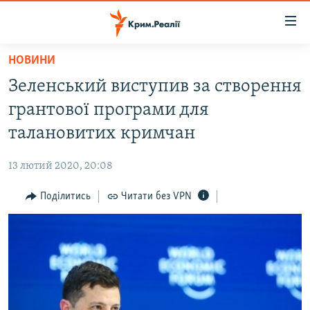
Доступність
посилання
Перейти
НОВИНИ
до
НОВИНИ
Зеленський виступив за створення
основного
ВОДА.КРИМ
матеріалу
грантової програми для
ВІДЕО ТА ФОТО
Перейти
талановитих кримчан
до
ПОЛІТИКА
основної
13 лютий 2020, 20:08
БЛОГИ
навігації
Перейти
Поділитись
Читати без VPN
ПОГЛЯД
до
ІНТЕРВ'Ю
пошуку
ВСЕ ЗА ДЕНЬ
СПЕЦПРОЕКТИ
ЯК ОБІЙТИ БЛОКУВАННЯ
ДЕПОРТАЦІЯ