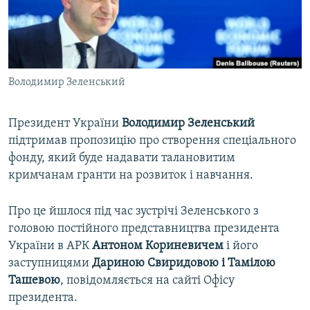
ВІДЕОУРОКИ «ELIFBE»
Русский
СВІДЧЕННЯ ОКУПАЦІЇ
Qırımtatar
УКРАЇНСЬКА ПРОБЛЕМА КРИМУ
Володимир Зеленський
ДОЛУЧАЙСЯ!
ІНФОГРАФІКА
Президент України
Володимир Зеленський
підтримав пропозицію про створення спеціального
Усі сайти RFE/RL
фонду, який буде надавати талановитим
кримчанам гранти на розвиток і навчання.
Про це йшлося під час зустрічі Зеленського з
головою постійного представництва президента
України в АРК
Антоном Кориневичем
і його
заступницями
Дариною Свиридовою і Тамілою
Ташевою
, повідомляється на сайті Офісу
президента.