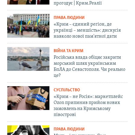
прогодує | Крим.Реалії
ПРАВА ЛЮДИНИ
«Крим – єдиний регіон, де
українці – меншість»: дискусія
навколо нової пам'ятної дати
ВІЙНА ТА КРИМ
Російська влада обіцяє закрити
морський шлях українським
БпЛА до Севастополя. Чи реально
це?
СУСПІЛЬСТВО
«Крим – не Росія»: маркетплейс
Ozon припинив прийом нових
замовлень на Кримському
півострові
ПРАВА ЛЮДИНИ