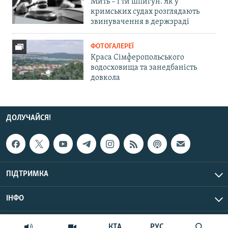
Мить – і ти шпигун. Як у
кримських судах розглядають
звинувачення в держзраді
ФОТОГАЛЕРЕЇ
Краса Сімферопольського
водосховища та занедбаність
довкола
ДОЛУЧАЙСЯ!
ПІДТРИМКА
ІНФО
© Крим.Реалії, 2026 | Усі права застережено.
КТА
РУС