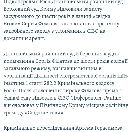
Підконтрольні Росії Джанкойський районний суд і
Верховний суд Криму відмовили захисту
засудженого до шести років в'язниці «свідка
Єгови» Сергія Філатова в клопотаннях про зміну
запобіжного заходу з утримання в СІЗО на
домашній арешт.
Джанкойський районний суд 5 березня засудив
кримчанина Сергія Філатова до шести років колонії
загального режиму, визнавши винним в
«організації діяльності екстремістської організації»
(частина 1 статті 282.2 Кримінального кодексу
Росії). Після оголошення вироку Філатова прямо з
будівлі суду відвезли в СІЗО Сімферополя. Раніше
він очолював у Північному Криму місцеву релігійну
громаду «Свідків Єгови».
Кримінальне переслідування Артема Герасимова