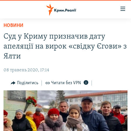
Доступність
посилання
Перейти
НОВИНИ
до
НОВИНИ
Суд у Криму призначив дату
основного
ВОДА.КРИМ
матеріалу
апеляції на вирок «свідку Єгови» з
ВІДЕО ТА ФОТО
Перейти
Ялти
до
ПОЛІТИКА
основної
08 травень 2020, 17:14
БЛОГИ
навігації
Перейти
Поділитись
Читати без VPN
ПОГЛЯД
до
ІНТЕРВ'Ю
пошуку
ВСЕ ЗА ДЕНЬ
СПЕЦПРОЕКТИ
ЯК ОБІЙТИ БЛОКУВАННЯ
ДЕПОРТАЦІЯ