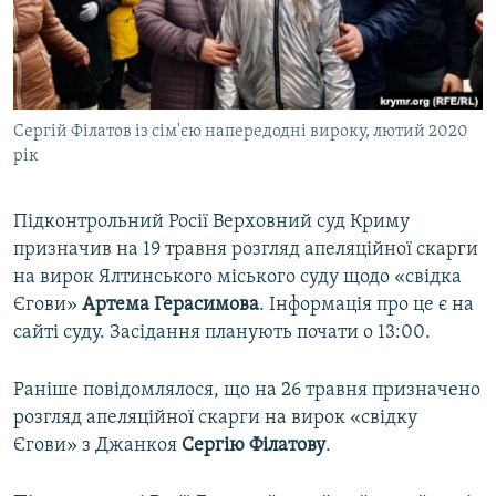
ВІДЕОУРОКИ «ELIFBE»
Русский
СВІДЧЕННЯ ОКУПАЦІЇ
Qırımtatar
УКРАЇНСЬКА ПРОБЛЕМА КРИМУ
Сергій Філатов із сім'єю напередодні вироку, лютий 2020
ДОЛУЧАЙСЯ!
ІНФОГРАФІКА
рік
Підконтрольний Росії Верховний суд Криму
Усі сайти RFE/RL
призначив на 19 травня розгляд апеляційної скарги
на вирок Ялтинського міського суду щодо «свідка
Єгови»
Артема Герасимова
. Інформація про це є на
сайті суду. Засідання планують почати о 13:00.
Раніше повідомлялося, що на 26 травня призначено
розгляд апеляційної скарги на вирок «свідку
Єгови» з Джанкоя
Сергію Філатову
.