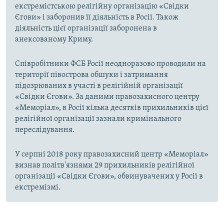
екстремістською релігійну організацію «Свідки
Єгови» і заборонив її діяльність в Росії. Також
діяльність цієї організації заборонена в
анексованому Криму.
Співробітники ФСБ Росії неодноразово проводили на
території півострова обшуки і затримання
підозрюваних в участі в релігійній організації
«Свідки Єгови». За даними правозахисного центру
«Меморіал», в Росії кілька десятків прихильників цієї
релігійної організації зазнали кримінального
переслідування.
У серпні 2018 року правозахисний центр «Меморіал»
визнав політв'язнями 29 прихильників релігійної
організації «Свідки Єгови», обвинувачених у Росії в
екстремізмі.