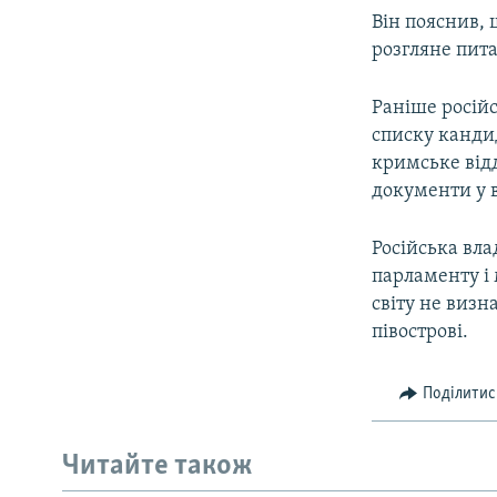
Він пояснив, 
розгляне пита
Раніше російс
списку кандид
кримське відд
документи у в
Російська вла
парламенту і 
світу не визн
півострові.
Поділитис
Читайте також