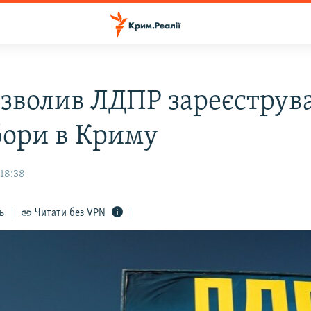
озволив ЛДПР зареєструв
бори в Криму
 18:38
ь
Читати без VPN