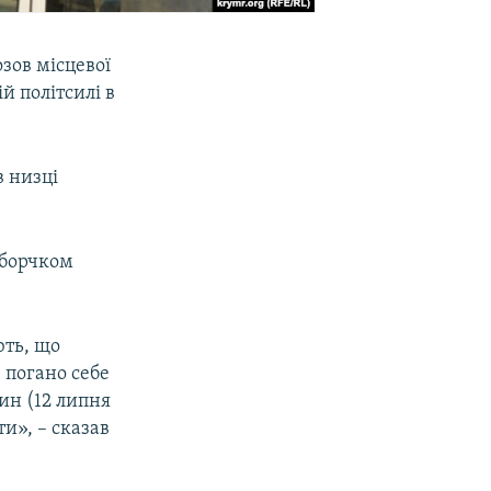
зов місцевої
й політсилі в
 низці
иборчком
ють, що
 погано себе
дин (12 липня
и», – сказав