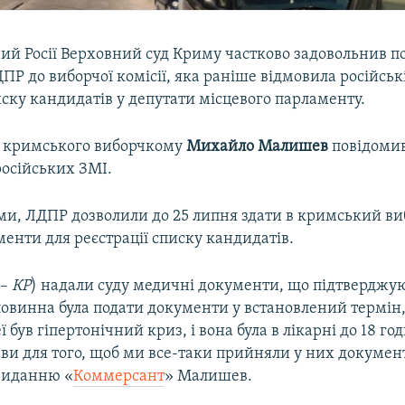
ий Росії Верховний суд Криму частково задовольнив по
ДПР до виборчої комісії, яка раніше відмовила російські
иску кандидатів у депутати місцевого парламенту.
а кримського виборчкому
Михайло
Малишев
повідомив
російських ЗМІ.
ами, ЛДПР дозволили до 25 липня здати в кримський в
менти для реєстрації списку кандидатів.
 –
КР
) надали суду медичні документи, що підтверджу
повинна була подати документи у встановлений термін,
ї був гіпертонічний криз, і вона була в лікарні до 18 го
тави для того, щоб ми все-таки прийняли у них документ
виданню «​
Коммерсант
»​ Малишев.