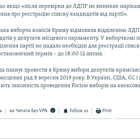
що якщо «після перевірки до ЛДПР не виникне нарікан
ння про реєстрацію списку кандидатів від партії».
ька виборча комісія Криму відмовила відділенню ЛДПР
атів у депутати місцевого парламенту. У виборчкомі 
ілення партії не надало необхідні для реєстрації спис
становлений термін – до 18:00 12 липня.
да планує провести в Криму вибори депутатів кримськ
місцевих рад 8 вересня 2019 року. В Україні, США, ЄС і
ають законність проведення Росією виборів на анексо
ь
Читати без VPN
Follow us
Print