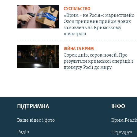
СУСПІЛЬСТВО
«Крим – не Росія»: маркетплейс
Ozon припинив прийом нових
замовлень на Кримському
півострові
ВІЙНА ТА КРИМ
Сорок днів, сорок ночей. Про
результати кримської операції з
примусу Росії до миру
Русский
ПІДТРИМКА
ІНФО
Qırımtatar
Ваше відео і фото
Крим.Реалії
ДОЛУЧАЙСЯ!
Радіо
Передрук