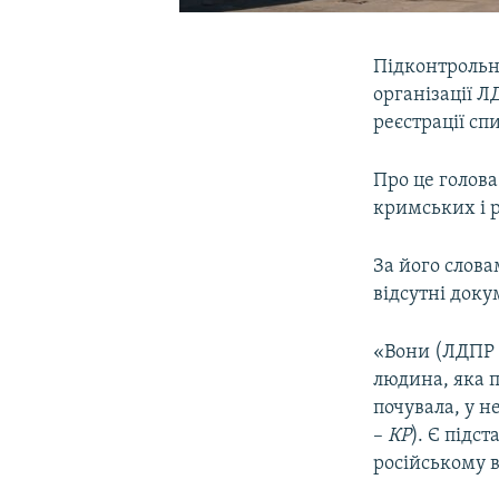
Підконтрольн
організації Л
реєстрації сп
Про це голов
кримських і 
За його слов
відсутні доку
«Вони (ЛДПР
людина, яка 
почувала, у не
–
КР
). Є підс
російському 