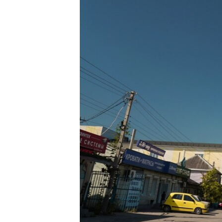
ВІДЕОУРОКИ «ELIFBE»
СВІДЧЕННЯ ОКУПАЦІЇ
УКРАЇНСЬКА ПРОБЛЕМА КРИМУ
ІНФОГРАФІКА