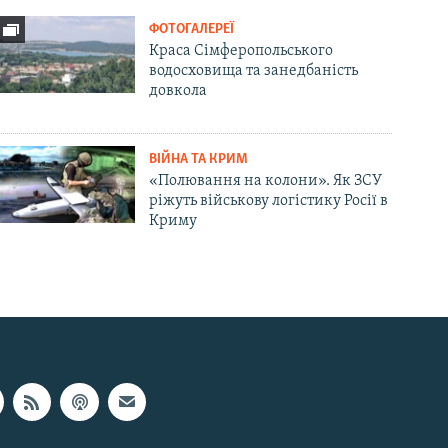
ФОТОГАЛЕРЕЇ
Краса Сімферопольського
водосховища та занедбаність
довкола
ВІЙНА ТА КРИМ
«Полювання на колони». Як ЗСУ
ріжуть військову логістику Росії в
Криму