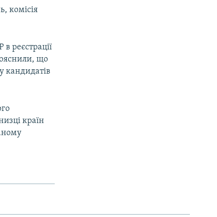
ь, комісія
 в реєстрації
пояснили, що
ку кандидатів
ого
 низці країн
ваному