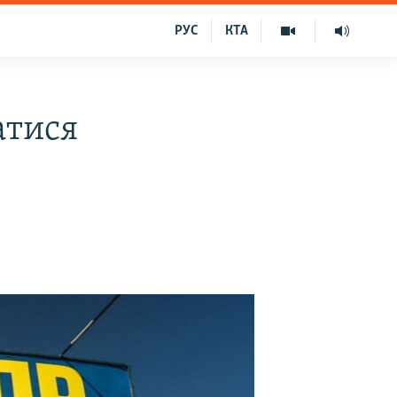
РУС
КТА
атися