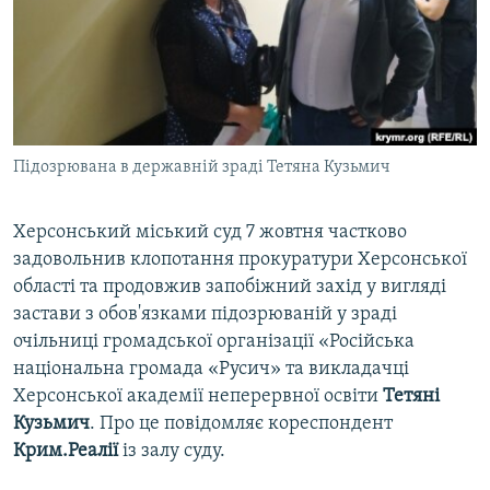
ВІДЕОУРОКИ «ELIFBE»
Русский
СВІДЧЕННЯ ОКУПАЦІЇ
Qırımtatar
УКРАЇНСЬКА ПРОБЛЕМА КРИМУ
ДОЛУЧАЙСЯ!
ІНФОГРАФІКА
Підозрювана в державній зраді Тетяна Кузьмич
Херсонський міський суд 7 жовтня частково
Усі сайти RFE/RL
задовольнив клопотання прокуратури Херсонської
області та продовжив запобіжний захід у вигляді
застави з обов'язками підозрюваній у зраді
очільниці громадської організації «Російська
національна громада «Русич» та викладачці
Херсонської академії неперервної освіти
Тетяні
Кузьмич
. Про це повідомляє кореспондент
Крим.Реалії
із залу суду.