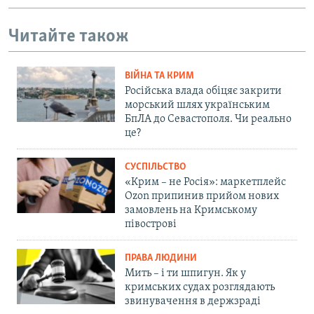
Читайте також
ВІЙНА ТА КРИМ
Російська влада обіцяє закрити
морський шлях українським
БпЛА до Севастополя. Чи реально
це?
СУСПІЛЬСТВО
«Крим – не Росія»: маркетплейс
Ozon припинив прийом нових
замовлень на Кримському
півострові
ПРАВА ЛЮДИНИ
Мить – і ти шпигун. Як у
кримських судах розглядають
звинувачення в держзраді