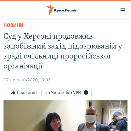
Доступність
посилання
Перейти
НОВИНИ
до
НОВИНИ
Суд у Херсоні продовжив
основного
ВОДА.КРИМ
матеріалу
запобіжний захід підозрюваній у
ВІДЕО ТА ФОТО
Перейти
зраді очільниці проросійської
до
ПОЛІТИКА
організації
основної
БЛОГИ
навігації
07 жовтень 2020, 19:03
Перейти
ПОГЛЯД
до
Поділитись
Читати без VPN
ІНТЕРВ'Ю
пошуку
ВСЕ ЗА ДЕНЬ
СПЕЦПРОЕКТИ
ЯК ОБІЙТИ БЛОКУВАННЯ
ДЕПОРТАЦІЯ