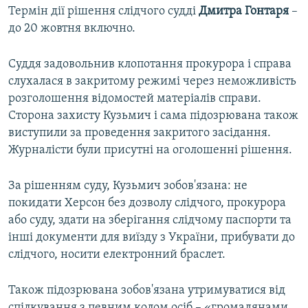
Термін дії рішення слідчого судді
Дмитра Гонтаря
–
до 20 жовтня включно.
Суддя задовольнив клопотання прокурора і справа
слухалася в закритому режимі через неможливість
розголошення відомостей матеріалів справи.
Сторона захисту Кузьмич і сама підозрювана також
виступили за проведення закритого засідання.
Журналісти були присутні на оголошенні рішення.
За рішенням суду, Кузьмич зобов'язана: не
покидати Херсон без дозволу слідчого, прокурора
або суду, здати на зберігання слідчому паспорти та
інші документи для виїзду з України, прибувати до
слідчого, носити електронний браслет.
Також підозрювана зобов'язана утримуватися від
спілкування з певним колом осіб – «громадянами