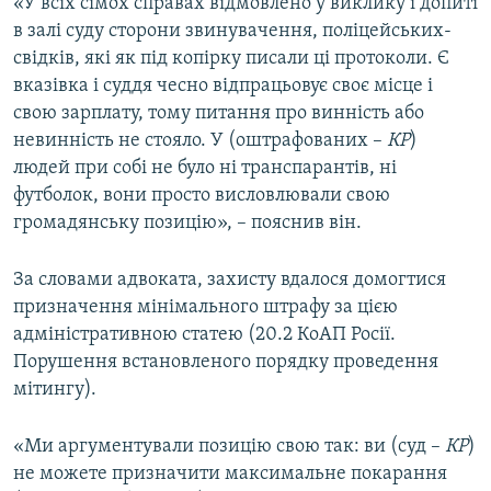
«У всіх сімох справах відмовлено у виклику і допиті
в залі суду сторони звинувачення, поліцейських-
свідків, які як під копірку писали ці протоколи. Є
вказівка і суддя чесно відпрацьовує своє місце і
свою зарплату, тому питання про винність або
невинність не стояло. У (оштрафованих –
КР
)
людей при собі не було ні транспарантів, ні
футболок, вони просто висловлювали свою
громадянську позицію», – пояснив він.
За словами адвоката, захисту вдалося домогтися
призначення мінімального штрафу за цією
адміністративною статею (20.2 КоАП Росії.
Порушення встановленого порядку проведення
мітингу).
«Ми аргументували позицію свою так: ви (суд –
КР
)
не можете призначити максимальне покарання