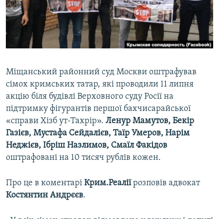
ВІДЕОУРОКИ «ELIFBE»
Русский
СВІДЧЕННЯ ОКУПАЦІЇ
Qırımtatar
УКРАЇНСЬКА ПРОБЛЕМА КРИМУ
ДОЛУЧАЙСЯ!
ІНФОГРАФІКА
Міщанський районний суд Москви оштрафував
сімох кримських татар, які проводили 11 липня
акцію біля будівлі Верховного суду Росії на
Усі сайти RFE/RL
підтримку фігурантів першої бахчисарайської
«справи Хізб ут-Тахрір».
Ленур Мамутов, Бекір
Газієв, Мустафа Сейдалієв, Таїр Умеров, Нарім
Неджієв, Ібріш Назлимов, Смаїл Факідов
оштрафовані на 10 тисяч рублів кожен.
Про це в коментарі
Крим.Реалії
розповів адвокат
Костянтин
Андрєєв
.