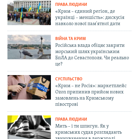
ПРАВА ЛЮДИНИ
«Крим – єдиний регіон, де
українці – меншість»: дискусія
навколо нової пам'ятної дати
ВІЙНА ТА КРИМ
Російська влада обіцяє закрити
морський шлях українським
БпЛА до Севастополя. Чи реально
це?
СУСПІЛЬСТВО
«Крим – не Росія»: маркетплейс
Ozon припинив прийом нових
замовлень на Кримському
півострові
ПРАВА ЛЮДИНИ
Мить – і ти шпигун. Як у
кримських судах розглядають
звинувачення в держзраді