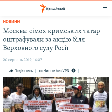
Доступність
посилання
Перейти
НОВИНИ
до
НОВИНИ
Москва: сімох кримських татар
основного
ВОДА.КРИМ
матеріалу
оштрафували за акцію біля
ВІДЕО ТА ФОТО
Перейти
Верховного суду Росії
до
ПОЛІТИКА
основної
20 серпень 2019, 16:07
БЛОГИ
навігації
Перейти
Поділитись
Читати без VPN
ПОГЛЯД
до
ІНТЕРВ'Ю
пошуку
ВСЕ ЗА ДЕНЬ
СПЕЦПРОЕКТИ
ЯК ОБІЙТИ БЛОКУВАННЯ
ДЕПОРТАЦІЯ