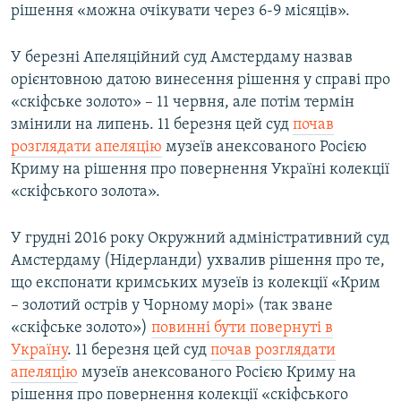
рішення «можна очікувати через 6-9 місяців».
У березні Апеляційний суд Амстердаму назвав
орієнтовною датою винесення рішення у справі про
«скіфське золото» – 11 червня, але потім термін
змінили на липень. 11 березня цей суд
почав
розглядати апеляцію
музеїв анексованого Росією
Криму на рішення про повернення Україні колекції
«скіфського золота».
У грудні 2016 року Окружний адміністративний суд
Амстердаму (Нідерланди) ухвалив рішення про те,
що експонати кримських музеїв із колекції «Крим
– золотий острів у Чорному морі» (так зване
«скіфське золото»)
повинні бути повернуті в
Україну
. 11 березня цей суд
почав розглядати
апеляцію
музеїв анексованого Росією Криму на
рішення про повернення колекції «скіфського