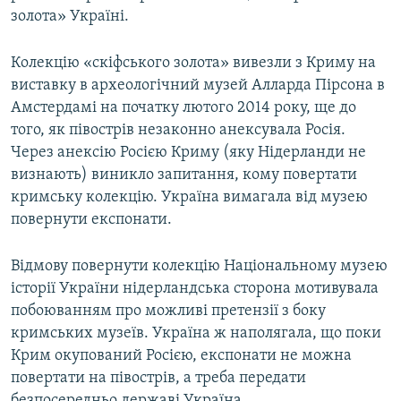
золота» Україні.
Колекцію «скіфського золота» вивезли з Криму на
виставку в археологічний музей Алларда Пірсона в
Амстердамі на початку лютого 2014 року, ще до
того, як півострів незаконно анексувала Росія.
Через анексію Росією Криму (яку Нідерланди не
визнають) виникло запитання, кому повертати
кримську колекцію. Україна вимагала від музею
повернути експонати.
Відмову повернути колекцію Національному музею
історії України нідерландська сторона мотивувала
побоюванням про можливі претензії з боку
кримських музеїв. Україна ж наполягала, що поки
Крим окупований Росією, експонати не можна
повертати на півострів, а треба передати
безпосередньо державі Україна.