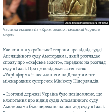
ВІДЕОУРОКИ «ELIFBE»
Русский
СВІДЧЕННЯ ОКУПАЦІЇ
Qırımtatar
УКРАЇНСЬКА ПРОБЛЕМА КРИМУ
Частина експонатів «Крим: золото і таємниці Чорного
ДОЛУЧАЙСЯ!
ІНФОГРАФІКА
моря»
Клопотання української сторони про відвід судді
Усі сайти RFE/RL
Апеляційного суду Амстердама, який розглядає
справу про «скіфське золото», передано на розгляд
суду в Гаазі. Про це повідомляє агентство
«Укрінформ» із посиланням на Департамент
міжнародних суперечок Мін'юсту Нідерландів.
«Сьогодні державі Україна було повідомлено, що
клопотання про відвід судді Апеляційного суду
Амстердама було передано на розгляд суду в Гаазі.