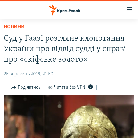
Доступність
посилання
Перейти
НОВИНИ
до
НОВИНИ
Суд у Гаазі розгляне клопотання
основного
ВОДА.КРИМ
матеріалу
України про відвід судді у справі
ВІДЕО ТА ФОТО
Перейти
про «скіфське золото»
до
ПОЛІТИКА
основної
25 вересень 2019, 21:50
БЛОГИ
навігації
Перейти
Поділитись
Читати без VPN
ПОГЛЯД
до
ІНТЕРВ'Ю
пошуку
ВСЕ ЗА ДЕНЬ
СПЕЦПРОЕКТИ
ЯК ОБІЙТИ БЛОКУВАННЯ
ДЕПОРТАЦІЯ