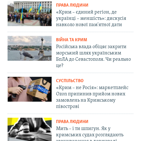
ПРАВА ЛЮДИНИ
«Крим – єдиний регіон, де
українці – меншість»: дискусія
навколо нової пам'ятної дати
ВІЙНА ТА КРИМ
Російська влада обіцяє закрити
морський шлях українським
БпЛА до Севастополя. Чи реально
це?
СУСПІЛЬСТВО
«Крим – не Росія»: маркетплейс
Ozon припинив прийом нових
замовлень на Кримському
півострові
ПРАВА ЛЮДИНИ
Мить – і ти шпигун. Як у
кримських судах розглядають