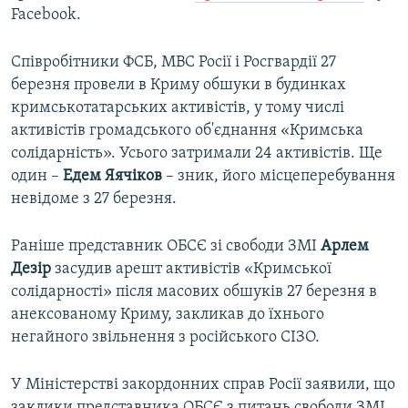
Facebook.
Співробітники ФСБ, МВС Росії і Росгвардії 27
березня провели в Криму обшуки в будинках
кримськотатарських активістів, у тому числі
активістів громадського об'єднання «Кримська
солідарність». Усього затримали 24 активістів. Ще
один –
Едем Яячіков
– зник, його місцеперебування
невідоме з 27 березня.
Раніше представник ОБСЄ зі свободи ЗМІ
Арлем
Дезір
засудив арешт активістів «Кримської
солідарності» після масових обшуків 27 березня в
анексованому Криму, закликав до їхнього
негайного звільнення з російського СІЗО.
У Міністерстві закордонних справ Росії заявили, що
заклики представника ОБСЄ з питань свободи ЗМІ