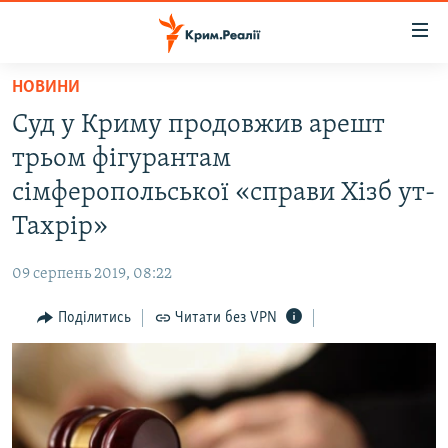
Доступність
посилання
Перейти
НОВИНИ
до
НОВИНИ
Суд у Криму продовжив арешт
основного
ВОДА.КРИМ
матеріалу
трьом фігурантам
ВІДЕО ТА ФОТО
Перейти
сімферопольської «справи Хізб ут-
до
ПОЛІТИКА
Тахрір»
основної
БЛОГИ
навігації
09 серпень 2019, 08:22
Перейти
ПОГЛЯД
до
Поділитись
Читати без VPN
ІНТЕРВ'Ю
пошуку
ВСЕ ЗА ДЕНЬ
СПЕЦПРОЕКТИ
ЯК ОБІЙТИ БЛОКУВАННЯ
ДЕПОРТАЦІЯ