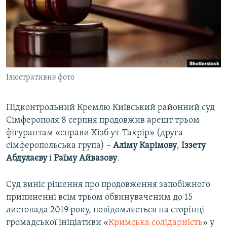
ВІДЕОУРОКИ «ELIFBE»
Русский
СВІДЧЕННЯ ОКУПАЦІЇ
Qırımtatar
УКРАЇНСЬКА ПРОБЛЕМА КРИМУ
ДОЛУЧАЙСЯ!
ІНФОГРАФІКА
Ілюстративне фото
Підконтрольний Кремлю Київський районний суд
Усі сайти RFE/RL
Сімферополя 8 серпня продовжив арешт трьом
фігурантам «справи Хізб ут-Тахрір» (друга
сімферопольська група) –
Аліму
Карімову
,
Іззету
Абдулаєву
і
Раїму
Айвазову
.
Суд виніс рішення про продовження запобіжного
припиненні всім трьом обвинуваченим до 15
листопада 2019 року, повідомляється на сторінці
громадської ініціативи «
Кримська солідарність
» у