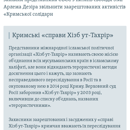
Арлема Дезіра звільнити заарештованих активістів
«Кримської солідарн
Кримські «справи Хізб ут-Тахрір»
Представники міжнародної ісламської політичної
організації «Хізб ут-Тахрір» називають своєю місією
об'єднання всіх мусульманських країн в ісламському
халіфаті, але вони відкидають терористичні методи
досягнення цього і кажуть, що зазнають
несправедливого переслідування в Росії та в
окупованому нею в 2014 році Криму. Верховний суд
Росії заборонив «Хізб ут-Тахрір» у 2003 році,
включивши до списку об'єднань, названих
«терористичними».
Захисники заарештованих і засуджених у «справі
Хізб ут-Тахрір» кримчан вважають їх переслідування