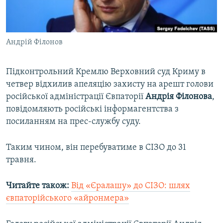
ВІДЕОУРОКИ «ELIFBE»
Русский
СВІДЧЕННЯ ОКУПАЦІЇ
Qırımtatar
Андрій Філонов
УКРАЇНСЬКА ПРОБЛЕМА КРИМУ
ДОЛУЧАЙСЯ!
ІНФОГРАФІКА
Підконтрольний Кремлю Верховний суд Криму в
четвер відхилив апеляцію захисту на арешт голови
російської адміністрації Євпаторії
Андрія
Філонова
,
Усі сайти RFE/RL
повідомляють російські інформагентства з
посиланням на прес-службу суду.
Таким чином, він перебуватиме в СІЗО до 31
травня.
Читайте також:
Від «Єралашу» до СІЗО: шлях
євпаторійського «айронмера»​