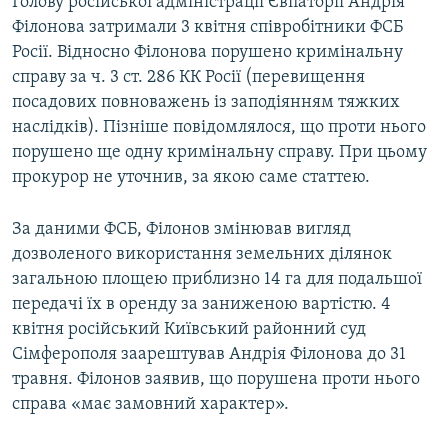
Голову російської адміністрації Євпаторії Андрія
Філонова затримали 3 квітня співробітники ФСБ
Росії. Відносно Філонова порушено кримінальну
справу за ч. 3 ст. 286 КК Росії (перевищення
посадових повноважень із заподіянням тяжких
наслідків). Пізніше повідомлялося, що проти нього
порушено ще одну кримінальну справу. При цьому
прокурор не уточнив, за якою саме статтею.
За даними ФСБ, Філонов змінював вигляд
дозволеного використання земельних ділянок
загальною площею приблизно 14 га для подальшої
передачі їх в оренду за заниженою вартістю. 4
квітня російський Київський районний суд
Сімферополя заарештував Андрія Філонова до 31
травня. Філонов заявив, що порушена проти нього
справа «має замовний характер».