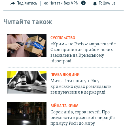
Поділитись
Читати без VPN
Follow us
Читайте також
СУСПІЛЬСТВО
«Крим – не Росія»: маркетплейс
Ozon припинив прийом нових
замовлень на Кримському
півострові
ПРАВА ЛЮДИНИ
Мить – і ти шпигун. Як у
кримських судах розглядають
звинувачення в держзраді
ВІЙНА ТА КРИМ
Сорок днів, сорок ночей. Про
результати кримської операції з
примусу Росії до миру