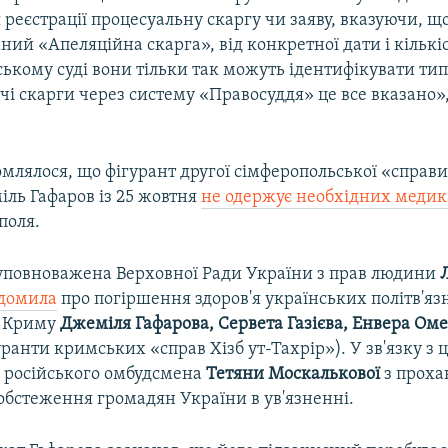
 реєстрації процесуальну скаргу чи заяву, вказуючи, щ
ний «Апеляційна скарга», від конкретної дати і кількі
ському суді вони тільки так можуть ідентифікувати ти
чі скарги через систему «Правосуддя» це все вказано»,
млялося, що фігурант другої сімферопольської «справи 
іль Гафаров із 25 жовтня
не одержує необхідних меди
поля.
уповноважена Верховної Ради України з прав людини
ідомила
про погіршення здоров'я українських політв'язн
о Криму
Джеміля Гафарова, Сервета Газієва, Енвера Ом
ранти кримських «справ Хізб ут-Тахрір»). У зв'язку з 
о російського омбудсмена
Тетяни Москалькової
з прох
обстеження громадян України в ув'язненні.