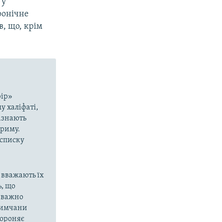
 у
ронічне
в, що, крім
рір»
у халіфаті,
азнають
Криму.
 списку
 вважають їх
, що
еважно
кримчани
бороняє