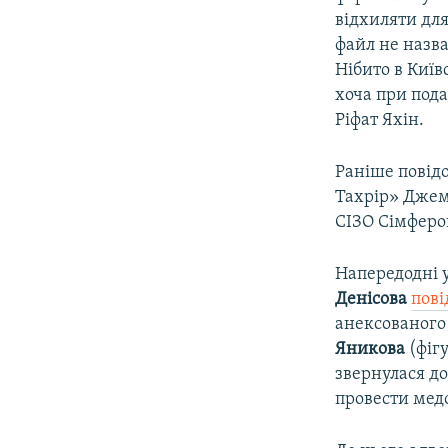
відхиляти для
файл не назва
Нібито в Київ
хоча при пода
Ріфат Яхін.
Раніше повідо
Тахрір» Джем
СІЗО Сімферо
Напередодні 
Денісова
пов
анексованог
Яникова
(фігу
звернулася д
провести мед