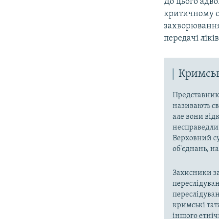
До цього адво
критичному ст
захворювання 
передачі лікі
Кримськ
Представники
називають св
але вони від
несправедлив
Верховний су
об'єднань, 
Захисники за
переслідуван
переслідуван
кримські тат
іншого етніч