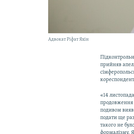
Адвокат Ріфат Яхін
Підконтрольн
прийняв апел
сімферопольсь
кореспонден
«14 листопада
продовження 
подивом вияви
подати ще раз
такого не бул
формалізму. 