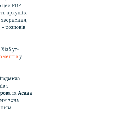
о цей PDF-
сть аркушів.
п звернення,
 – розповів
Хізб ут-
каментів
у
Людмила
ів з
ерова
та
Асана
цим вона
анням