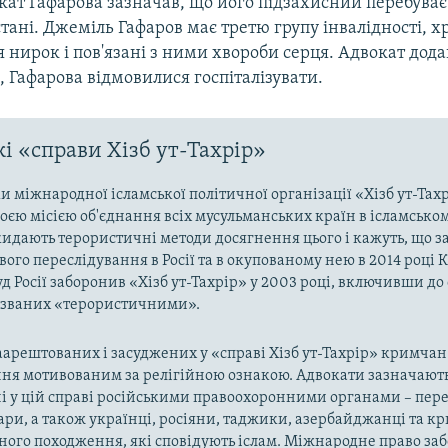
кат Гафарова зазначав, що його підзахисний перебуває
ані. Джеміль Гафаров має третю групу інвалідності, х
нирок і пов'язані з ними хвороби серця. Адвокат дода
в, Гафарова відмовилися госпіталізувати.
і «справи Хізб ут-Тахрір»
 міжнародної ісламської політичної організації «Хізб ут-Тах
оєю місією об'єднання всіх мусульманських країн в ісламськом
кидають терористичні методи досягнення цього і кажуть, що з
ого переслідування в Росії та в окупованому нею в 2014 році 
д Росії заборонив «Хізб ут-Тахрір» у 2003 році, включивши до
названих «терористичними».
арештованих і засуджених у «справі Хізб ут-Тахрір» кримчан
ня мотивованим за релігійною ознакою. Адвокати зазначають
і у цій справі російськими правоохоронними органами – пер
ари, а також українці, росіяни, таджики, азербайджанці та 
ного походження, які сповідують іслам. Міжнародне право за