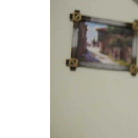
ВІДЕОУРОКИ «ELIFBE»
СВІДЧЕННЯ ОКУПАЦІЇ
УКРАЇНСЬКА ПРОБЛЕМА КРИМУ
ІНФОГРАФІКА