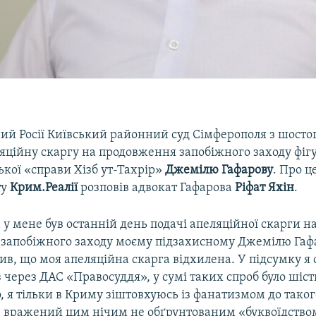
ий Росії Київський районний суд Сімферополя з шостог
яційну скаргу на продовження запобіжного заходу фігу
кої «справи Хізб ут-Тахрір»
Джемілю Гафарову
. Про ц
ту
Крим.Реалії
розповів адвокат Гафарова
Ріфат Яхін
.
 у мене був останній день подачі апеляційної скарги н
запобіжного заходу моєму підзахисному Джемілю Гафар
в, що моя апеляційна скарга відхилена. У підсумку я 
 через ДАС «Правосуддя», у сумі таких спроб було шіст
о, я тільки в Криму зіштовхуюсь із фанатизмом до таког
Я вражений цим нічим не обґрунтованим «буквоїдством