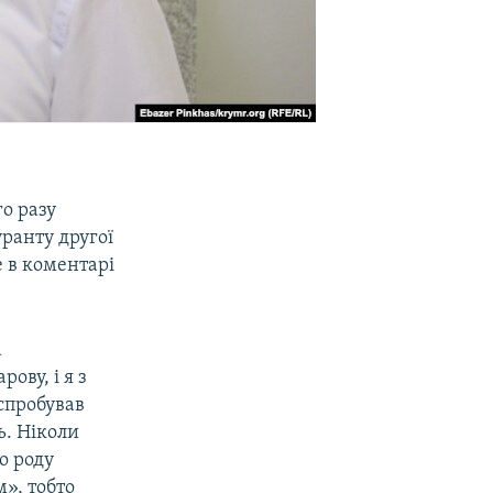
о разу
ранту другої
е в коментарі
а
ову, і я з
спробував
ь. Ніколи
о роду
», тобто