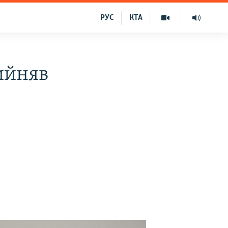
РУС
КТА
ийняв