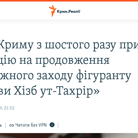
 Криму з шостого разу пр
цію на продовження
іжного заходу фігуранту
ви Хізб ут-Тахрір»
, 21:52
ь
Читати без VPN