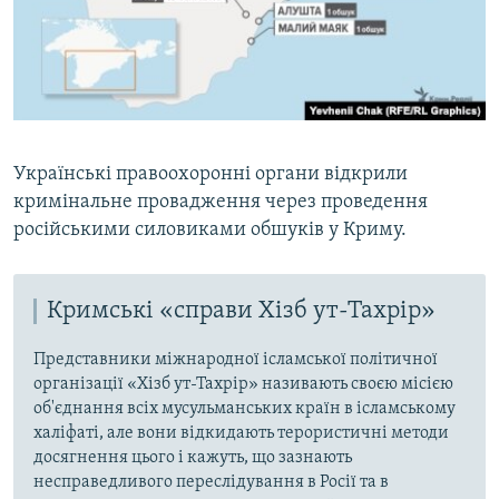
Українські правоохоронні органи відкрили
кримінальне провадження через проведення
російськими силовиками обшуків у Криму.​
Кримські «справи Хізб ут-Тахрір»
Представники міжнародної ісламської політичної
організації «Хізб ут-Тахрір» називають своєю місією
об'єднання всіх мусульманських країн в ісламському
халіфаті, але вони відкидають терористичні методи
досягнення цього і кажуть, що зазнають
несправедливого переслідування в Росії та в