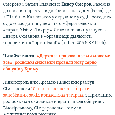
Омерова і Фатми Ісмаїлової
Енвер
Омеров
. Разом із
дочкою він прямував до Ростова-на-Дону (Росія), де
в Північно-Кавказькому окружному суді проходить
судове засідання у першій сімферопольській
«справі Хізб ут-Тахрір». Силовики звинувачують
Енвера Османова в «організації діяльності
терористичної організації» (ч. 1 ст. 205.5 КК Росії).
Читайте також:
«Держава правова, але ми можемо
все»: російські силовики провели нову серію
обшуків у Криму​
Підконтрольний Кремлю Київський райсуд
Сімферополя
10 червня розпочав обирати
запобіжний захід кримським татарам
, затриманим
російськими силовиками вранці після обшуків у
Білогірському, Сімферопольському та
Алуштинському районах