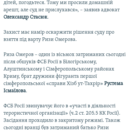
дітей, погодьтеся. Тому ми просили домашній
арешт, але суд не прислухався», – заявив адвокат
Олександр
Стасюк
.
Захист має намір оскаржити рішення суду про
взяття під варту Ризи Омерова.
Риза Омеров – один із вісьмох затриманих сьогодні
після обшуків ФСБ Росії в Білогірському,
Алуштинському і Сімферопольському районах
Криму, брат дружини фігуранта першої
сімферопольської «справи Хізб ут-Тахрір»
Рустема
Ісмаїлова
.
ФСБ Росії звинувачує його в «участі в діяльності
терористичної організації» (ч.2 ст. 205.5 КК Росії).
Засідання проходило в закритому режимі. Також
сьогодні вранці був затриманий батько Ризи