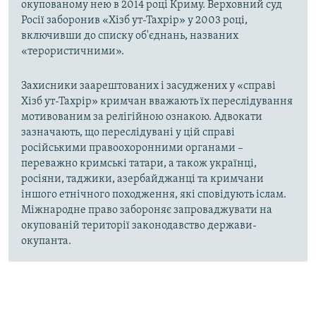
окупованому нею в 2014 році Криму. Верховний суд
Росії заборонив «Хізб ут-Тахрір» у 2003 році,
включивши до списку об'єднань, названих
«терористичними».
Захисники заарештованих і засуджених у «справі
Хізб ут-Тахрір» кримчан вважають їх переслідування
мотивованим за релігійною ознакою. Адвокати
зазначають, що переслідувані у цій справі
російськими правоохоронними органами –
переважно кримські татари, а також українці,
росіяни, таджики, азербайджанці та кримчани
іншого етнічного походження, які сповідують іслам.
Міжнародне право забороняє запроваджувати на
окупованій території законодавство держави-
окупанта.