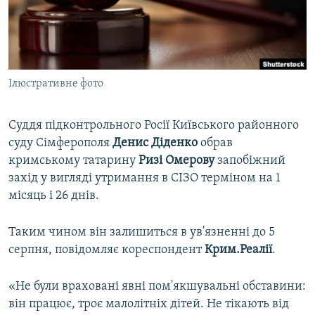
ВІДЕОУРОКИ «ELIFBE»
Русский
СВІДЧЕННЯ ОКУПАЦІЇ
Qırımtatar
УКРАЇНСЬКА ПРОБЛЕМА КРИМУ
Ілюстративне фото
ДОЛУЧАЙСЯ!
ІНФОГРАФІКА
Суддя підконтрольного Росії Київського районного
суду Сімферополя
Денис Діденко
обрав
Усі сайти RFE/RL
кримському татарину
Ризі
Омерову
запобіжний
захід у вигляді утримання в СІЗО терміном на 1
місяць і 26 днів.
Таким чином він залишиться в ув'язненні до 5
серпня, повідомляє кореспондент
Крим.Реалії
.
«Не були враховані явні пом'якшувальні обставини:
він працює, троє малолітніх дітей. Не тікають від