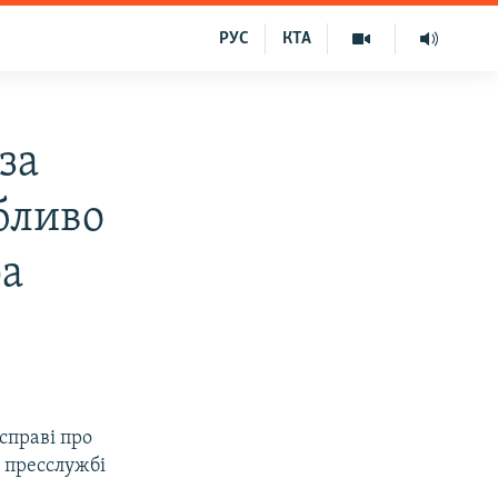
РУС
КТА
за
обливо
ра
справі про
в пресслужбі