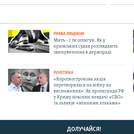
ПРАВА ЛЮДИНИ
Мить – і ти шпигун. Як у
кримських судах розглядають
звинувачення в держзраді
ПОЛІТИКА
«Короткострокова акція
перетворилася на війну на
виснаження»: Як пропаганда РФ
у Криму пояснює невдачі «СВО»
та залякує «мінними атаками»
ДОЛУЧАЙСЯ!