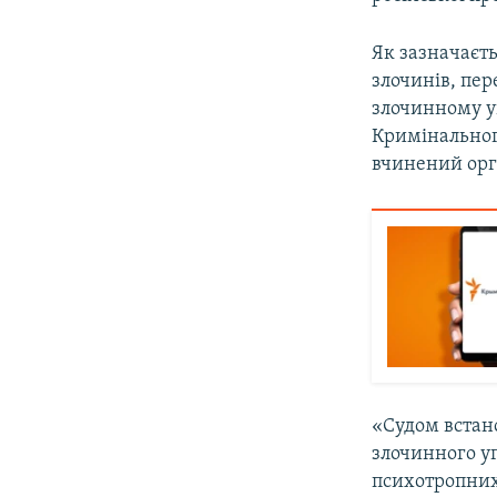
ВІДЕОУРОКИ «ELIFBE»
СВІДЧЕННЯ ОКУПАЦІЇ
Як зазначаєть
злочинів, пер
УКРАЇНСЬКА ПРОБЛЕМА КРИМУ
злочинному угр
ІНФОГРАФІКА
Кримінального
вчинений орг
«Судом встан
злочинного у
психотропних 