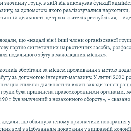
 злочинну групу, в якій він виконував функції адмініс
зину, за допомогою якого реалізовувалися наркотики, 
лочинній діяльності ще трьох жителів республіки», – йде
.
додали, що «надалі він і інші члени організованої груп
ову партію синтетичних наркотичних засобів, розфасов
для подальшого збуту в малолюдних місцях».
котиків зберігали за місцем проживання з метою пода
буту за допомогою інтернет-магазину. У липні 2020 ро
нізацію спільної діяльності та вжиті заходи конспірації
ї групи була припинена правоохоронними органами, 
90 г був вилучений з незаконного обороту», – сказано
.
і додали, що обвинуваченому призначили покарання у 
ення волі з відбуванням покарання у виправній колонії