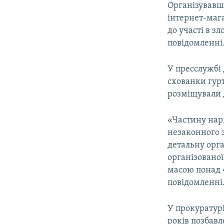
Організувавши
інтернет-мага
до участі в з
повідомленні
У пресслужбі 
схованки гурт
розміщували 
«Частину нар
незаконного з
детальну орга
організовано
масою понад 4
повідомленні
У прокуратур
років позбавл