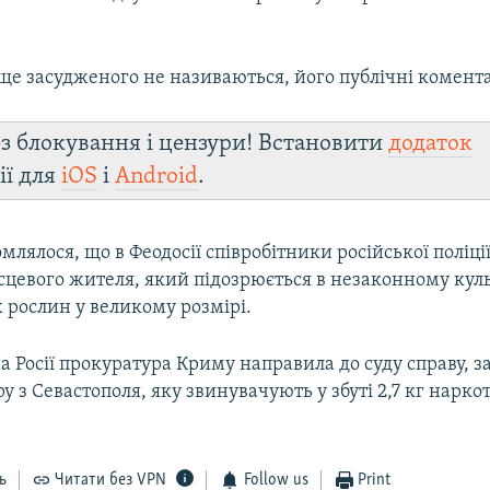
ище засудженого не називаються, його публічні комента
з блокування і цензури! Встановити
додаток
ії для
iOS
і
Android
.
млялося, що в Феодосії співробітники російської поліц
ісцевого жителя, який підозрюється в незаконному кул
 рослин у великому розмірі.
 Росії прокуратура Криму направила до суду справу, з
 з Севастополя, яку звинувачують у збуті 2,7 кг нарк
ь
Читати без VPN
Follow us
Print