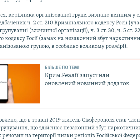
ся, керівника організованої групи визнано винним у с
едбачених ч. 2 ст. 210 Кримінального кодексу Росії (уча
упуванні (злочинної організації), ч. 3 ст. 30, ч. 5 ст. 22
 кодексу Росії (замах на незаконний збут наркотичних
анізованою групою, в особливо великому розмірі).
БІЛЬШЕ ПО ТЕМІ:
Крим.Реалії запустили
оновлений новинний додаток
овлено, що в травні 2019 житель Сімферополя став чле
групування, що здійснює незаконний збут наркотичних 
речовин на території низки регіонів Російської Федера