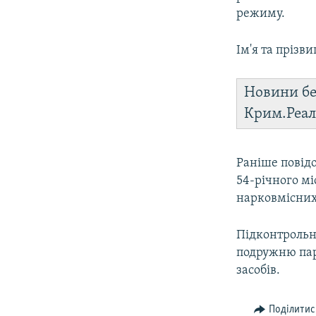
режиму.
Ім'я та прізв
Новини бе
Крим.Реал
Раніше повідо
54-річного м
нарковмісних
Підконтрольна
подружню пару
засобів.
Поділитис