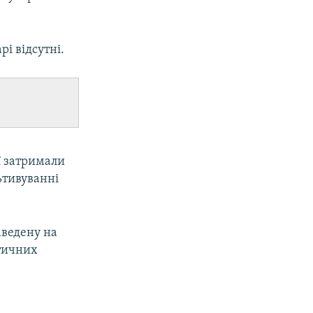
рі відсутні.
ії затримали
ьтивуванні
аведену на
отичних