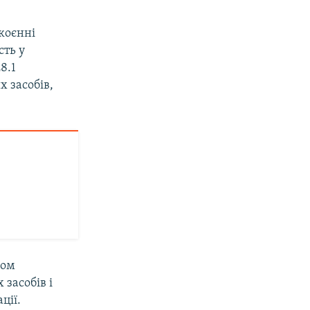
коєнні
сть у
8.1
 засобів,
ном
засобів і
ції.