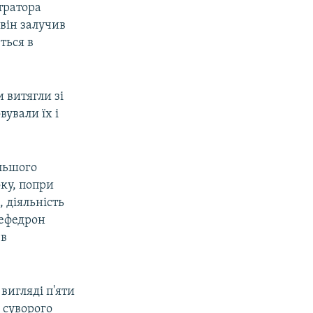
тратора
він залучив
ться в
и витягли зі
ували їх і
льшого
ку, попри
, діяльність
мефедрон
 в
вигляді п'яти
 суворого