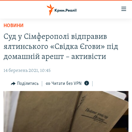
Доступність
посилання
Перейти
НОВИНИ
до
НОВИНИ
Суд у Сімферополі відправив
основного
ВОДА.КРИМ
матеріалу
ялтинського «Свідка Єгови» під
ВІДЕО ТА ФОТО
Перейти
домашній арешт – активісти
до
ПОЛІТИКА
основної
14 березень 2021, 10:45
БЛОГИ
навігації
Перейти
Поділитись
Читати без VPN
ПОГЛЯД
до
ІНТЕРВ'Ю
пошуку
ВСЕ ЗА ДЕНЬ
СПЕЦПРОЕКТИ
ЯК ОБІЙТИ БЛОКУВАННЯ
ДЕПОРТАЦІЯ