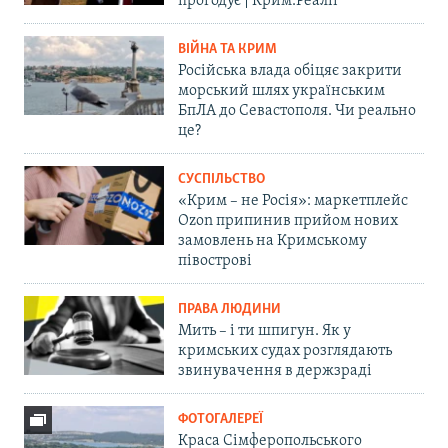
прогодує | Крим.Реалії
ВІЙНА ТА КРИМ
Російська влада обіцяє закрити
морський шлях українським
БпЛА до Севастополя. Чи реально
це?
СУСПІЛЬСТВО
«Крим – не Росія»: маркетплейс
Ozon припинив прийом нових
замовлень на Кримському
півострові
ПРАВА ЛЮДИНИ
Мить – і ти шпигун. Як у
кримських судах розглядають
звинувачення в держзраді
ФОТОГАЛЕРЕЇ
Краса Сімферопольського