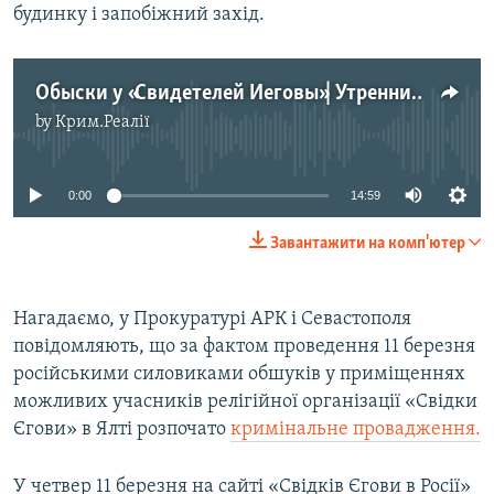
будинку і запобіжний захід.
Обыски у «Свидетелей Иеговы»| Утренние новости
by
Крим.Реалії
No media source currently available
0:00
14:59
Завантажити на комп'ютер
Нагадаємо, у Прокуратурі АРК і Севастополя
повідомляють, що за фактом проведення 11 березня
російськими силовиками обшуків у приміщеннях
можливих учасників релігійної організації «Свідки
Єгови» в Ялті розпочато
кримінальне провадження.
У четвер 11 березня на сайті «Свідків Єгови в Росії»