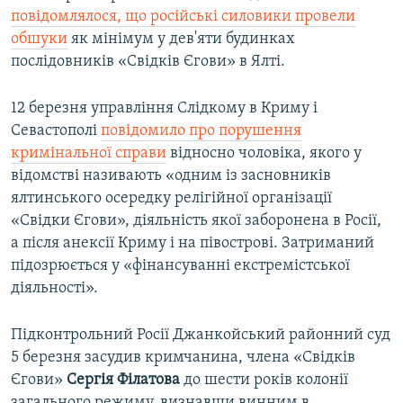
повідомлялося, що російські силовики провели
обшуки
як мінімум у дев'яти будинках
послідовників «Свідків Єгови» в Ялті.
12 березня управління Слідкому в Криму і
Севастополі
повідомило про порушення
кримінальної справи
відносно чоловіка, якого у
відомстві називають «одним із засновників
ялтинського осередку релігійної організації
«Свідки Єгови», діяльність якої заборонена в Росії,
а після анексії Криму і на півострові. Затриманий
підозрюється у «фінансуванні екстремістської
діяльності».
Підконтрольний Росії Джанкойський районний суд
5 березня засудив кримчанина, члена «Свідків
Єгови»
Сергія Філатова
до шести років колонії
загального режиму, визнавши винним в