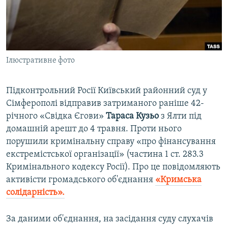
ВІДЕОУРОКИ «ELIFBE»
Русский
СВІДЧЕННЯ ОКУПАЦІЇ
Qırımtatar
УКРАЇНСЬКА ПРОБЛЕМА КРИМУ
Ілюстративне фото
ДОЛУЧАЙСЯ!
ІНФОГРАФІКА
Підконтрольний Росії Київський районний суд у
Сімферополі відправив затриманого раніше 42-
Усі сайти RFE/RL
річного «Свідка Єгови»
Тараса Кузьо
з Ялти під
домашній арешт до 4 травня. Проти нього
порушили кримінальну справу «про фінансування
екстремістської організації» (частина 1 ст. 283.3
Кримінального кодексу Росії). Про це повідомляють
активісти громадського об'єднання
«Кримська
солідарність».
За даними об'єднання, на засідання суду слухачів