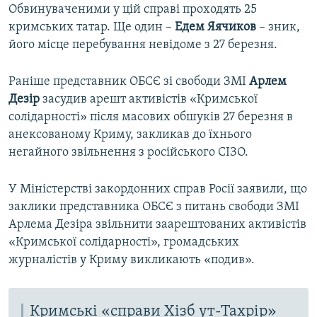
Обвинуваченими у цій справі проходять 25
кримських татар. Ще один –
Едем Яячиков
– зник,
його місце перебування невідоме з 27 березня.
Раніше представник ОБСЄ зі свободи ЗМІ
Арлем
Дезір
засудив арешт активістів «Кримської
солідарності» після масових обшуків 27 березня в
анексованому Криму, закликав до їхнього
негайного звільнення з російського СІЗО.
У Міністерстві закордонних справ Росії заявили, що
заклики представника ОБСЄ з питань свободи ЗМІ
Арлема Дезіра звільнити заарештованих активістів
«Кримської солідарності», громадських
журналістів у Криму викликають «подив».
Кримські «справи Хізб ут-Тахрір»