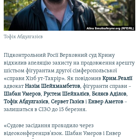
ВІДЕОУРОКИ «ELIFBE»
Русский
СВІДЧЕННЯ ОКУПАЦІЇ
Qırımtatar
УКРАЇНСЬКА ПРОБЛЕМА КРИМУ
Тофік Абдулгазієв
ДОЛУЧАЙСЯ!
ІНФОГРАФІКА
Підконтрольний Росії Верховний суд Криму
відхилив апеляцію захисту на продовження арешту
Усі сайти RFE/RL
шістьом фігурантам другої сімферопольської
«справи Хізб ут-Тахрір». Як повідомив
Крим.Реалії
адвокат
Назім Шейхмамбетов
, фігуранти справи –
Шабан Умеров
,
Рустем Шейхалієв
,
Бєляєв Аділов
,
Тофік Абдулгазієв
,
Сервет Газієв
і
Енвер Аметов
–
залишаться в СІЗО до 15 березня.
«Судове засідання проходило через
відеоконференцзв'язок. Шабан Умеров і Енвер