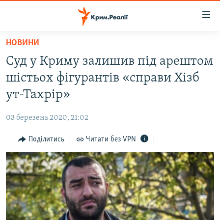
Доступність
посилання
Перейти
НОВИНИ
до
НОВИНИ
Суд у Криму залишив під арештом
основного
ВОДА.КРИМ
матеріалу
шістьох фігурантів «справи Хізб
ВІДЕО ТА ФОТО
Перейти
ут-Тахрір»
до
ПОЛІТИКА
основної
03 березень 2020, 21:02
БЛОГИ
навігації
Перейти
Поділитись
Читати без VPN
ПОГЛЯД
до
ІНТЕРВ'Ю
пошуку
ВСЕ ЗА ДЕНЬ
СПЕЦПРОЕКТИ
ЯК ОБІЙТИ БЛОКУВАННЯ
ДЕПОРТАЦІЯ