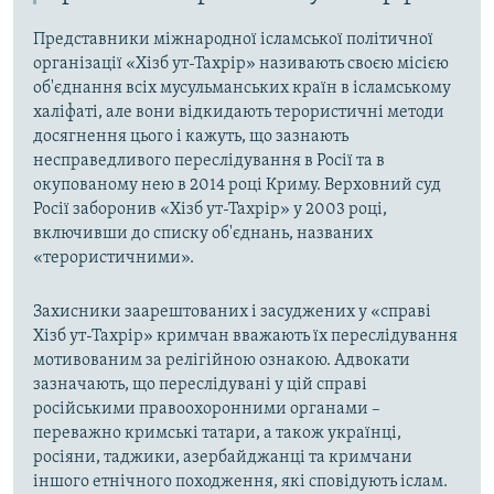
Представники міжнародної ісламської політичної
організації «Хізб ут-Тахрір» називають своєю місією
об'єднання всіх мусульманських країн в ісламському
халіфаті, але вони відкидають терористичні методи
досягнення цього і кажуть, що зазнають
несправедливого переслідування в Росії та в
окупованому нею в 2014 році Криму. Верховний суд
Росії заборонив «Хізб ут-Тахрір» у 2003 році,
включивши до списку об'єднань, названих
«терористичними».
Захисники заарештованих і засуджених у «справі
Хізб ут-Тахрір» кримчан вважають їх переслідування
мотивованим за релігійною ознакою. Адвокати
зазначають, що переслідувані у цій справі
російськими правоохоронними органами –
переважно кримські татари, а також українці,
росіяни, таджики, азербайджанці та кримчани
іншого етнічного походження, які сповідують іслам.