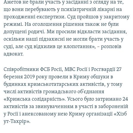
Аметов не брали участь у засіданні з огляду на те,
що вони перебувають у психіатричній лікарні на
проходженні експертизи. Суд пройшов у закритому
режимі. На оголошення рішення також не були
допущені родичі. Ми просили відкласти засідання,
оскільки наші підзахисні не могли брати участь у
суді, але суд відхилив це клопотання», – розповів
адвокат.
Співробітники ФСБ Росії, МВС Росії і Росгвардії 27
березня 2019 року провели в Криму обшуки в
будинках кримськотатарських активістів, у тому
числі активістів громадського об'єднання
«Кримська солідарність». Усього було затримано 24
активістів за звинуваченням в участі в забороненій
у Росії і анексованому нею Криму організації «Хізб
ут-Тахрір».