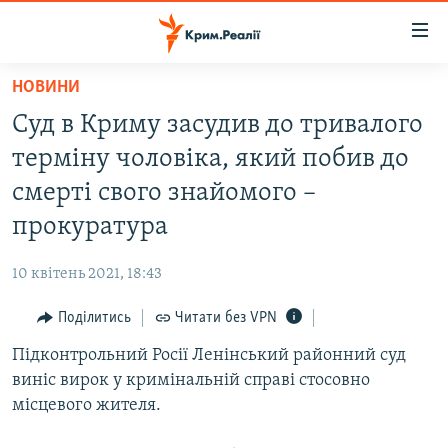
Доступність
посилання
Перейти
НОВИНИ
до
НОВИНИ
Суд в Криму засудив до тривалого
основного
ВОДА.КРИМ
матеріалу
терміну чоловіка, який побив до
ВІДЕО ТА ФОТО
Перейти
смерті свого знайомого –
до
ПОЛІТИКА
прокуратура
основної
БЛОГИ
навігації
10 квітень 2021, 18:43
Перейти
ПОГЛЯД
до
Поділитись
Читати без VPN
ІНТЕРВ'Ю
пошуку
Підконтрольний Росії Ленінський районний суд
ВСЕ ЗА ДЕНЬ
виніс вирок у кримінальній справі стосовно
СПЕЦПРОЕКТИ
місцевого жителя.
ЯК ОБІЙТИ БЛОКУВАННЯ
ДЕПОРТАЦІЯ