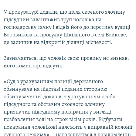
У прокуратурі додали, що після скоєного злочину
підсудний завантажив труп чоловіка на
господарську тачку і відвіз його до перетину вулиці
Боровикова та провулку Шкільного в селі Войкове,
де залишив на відкритій ділянці місцевості.
Зазначається, що чоловік свою провину не визнав,
його коментарі відсутні.
«Суд з урахуванням позиції державного
обвинувача на підставі поданих стороною
обвинувачення доказів, з урахуванням особи
підсудного та обставин скоєного злочину
призначив підсудному покарання у вигляді
позбавлення волі на строк вісім років. Відбувати
покарання чоловікові належить у виправній колонії
суворого режиму», – наголошується в повідомленні.