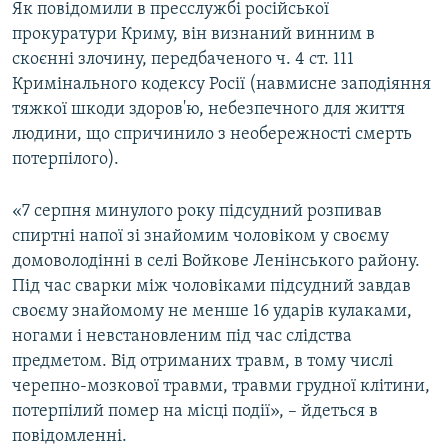
Як повідомили в пресслужбі російської
ВІДЕОУРОКИ «ELIFBE»
прокуратури Криму, він визнаний винним в
Русский
СВІДЧЕННЯ ОКУПАЦІЇ
скоєнні злочину, передбаченого ч. 4 ст. 111
Qırımtatar
Кримінального кодексу Росії (навмисне заподіяння
УКРАЇНСЬКА ПРОБЛЕМА КРИМУ
тяжкої шкоди здоров'ю, небезпечного для життя
ДОЛУЧАЙСЯ!
ІНФОГРАФІКА
людини, що спричинило з необережності смерть
потерпілого).
«7 серпня минулого року підсудний розпивав
Усі сайти RFE/RL
спиртні напої зі знайомим чоловіком у своєму
домоволодінні в селі Войкове Ленінського району.
Під час сварки між чоловіками підсудний завдав
своєму знайомому не менше 16 ударів кулаками,
ногами і невстановленим під час слідства
предметом. Від отриманих травм, в тому числі
черепно-мозкової травми, травми грудної клітини,
потерпілий помер на місці події», – йдеться в
повідомленні.