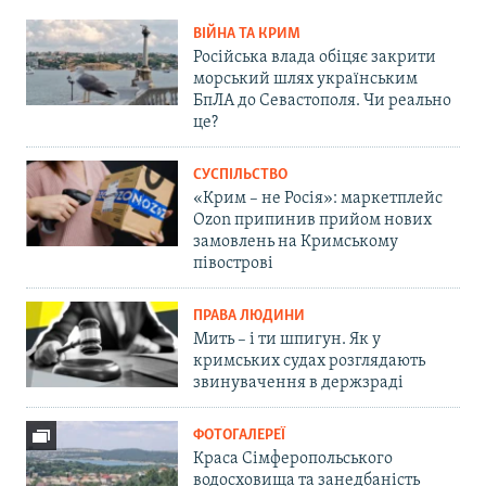
ВІЙНА ТА КРИМ
Російська влада обіцяє закрити
морський шлях українським
БпЛА до Севастополя. Чи реально
це?
СУСПІЛЬСТВО
«Крим – не Росія»: маркетплейс
Ozon припинив прийом нових
замовлень на Кримському
півострові
ПРАВА ЛЮДИНИ
Мить – і ти шпигун. Як у
кримських судах розглядають
звинувачення в держзраді
ФОТОГАЛЕРЕЇ
Краса Сімферопольського
водосховища та занедбаність