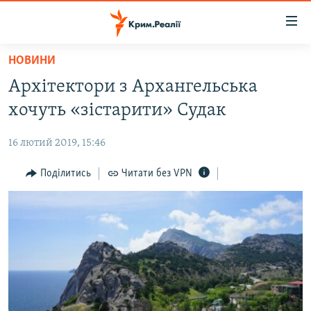
Доступність
посилання
Перейти
НОВИНИ
до
НОВИНИ
Архітектори з Архангельська
основного
ВОДА.КРИМ
матеріалу
хочуть «зістарити» Судак
ВІДЕО ТА ФОТО
Перейти
до
16 лютий 2019, 15:46
ПОЛІТИКА
основної
БЛОГИ
Поділитись
Читати без VPN
навігації
Перейти
ПОГЛЯД
до
ІНТЕРВ'Ю
пошуку
ВСЕ ЗА ДЕНЬ
СПЕЦПРОЕКТИ
ЯК ОБІЙТИ БЛОКУВАННЯ
ДЕПОРТАЦІЯ