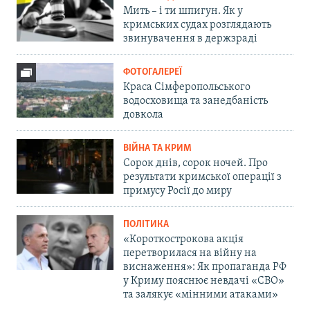
Мить – і ти шпигун. Як у
кримських судах розглядають
звинувачення в держзраді
ФОТОГАЛЕРЕЇ
Краса Сімферопольського
водосховища та занедбаність
довкола
ВІЙНА ТА КРИМ
Сорок днів, сорок ночей. Про
результати кримської операції з
примусу Росії до миру
ПОЛІТИКА
«Короткострокова акція
перетворилася на війну на
виснаження»: Як пропаганда РФ
у Криму пояснює невдачі «СВО»
та залякує «мінними атаками»