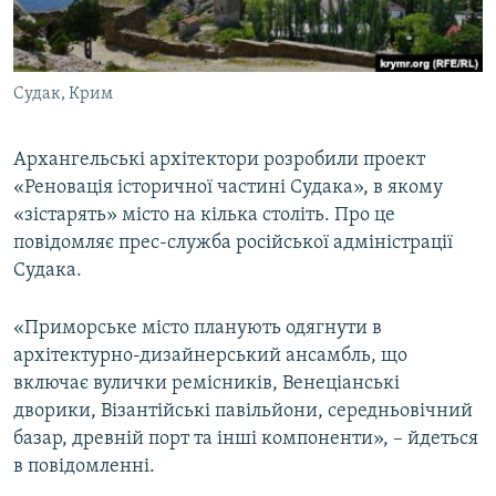
ВІДЕОУРОКИ «ELIFBE»
Русский
СВІДЧЕННЯ ОКУПАЦІЇ
Qırımtatar
Судак, Крим
УКРАЇНСЬКА ПРОБЛЕМА КРИМУ
ДОЛУЧАЙСЯ!
ІНФОГРАФІКА
Архангельські архітектори розробили проект
«Реновація історичної частині Судака», в якому
«зістарять» місто на кілька століть. Про це
Усі сайти RFE/RL
повідомляє прес-служба російської адміністрації
Судака.
«Приморське місто планують одягнути в
архітектурно-дизайнерський ансамбль, що
включає вулички ремісників, Венеціанські
дворики, Візантійські павільйони, середньовічний
базар, древній порт та інші компоненти», – йдеться
в повідомленні.