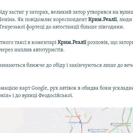
біду застиг у заторах, великий затор утворився на вули
 Леніна. Як повідомляє кореспондент
Крим.Реалії
, люди
 Генуезької фортеці до автостанції більше півгодини.
тного таксі в коментарі
Крим.Реалії
розповів, що затори
через наплив автотуристів.
инаються ближче до обіду і закінчуються лише до веч
рмацією карт Google, рух автівок в обидва боки ускладн
кіл» і до вулиці Феодосійської.