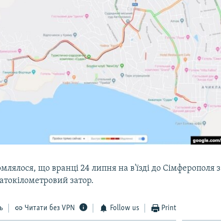
млялося, що вранці 24 липня на в'їзді до Сімферополя з
атокілометровий затор.​
ь
Читати без VPN
Follow us
Print