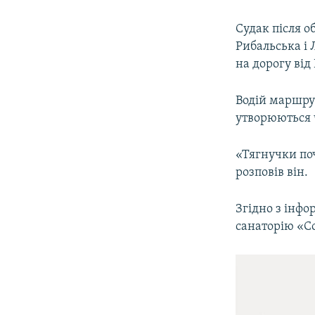
Судак після о
Рибальська і
на дорогу від
Водій маршру
утворюються 
«Тягнучки поч
розповів він.
Згідно з інфо
санаторію «Со