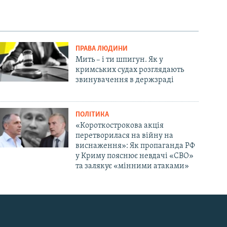
ПРАВА ЛЮДИНИ
Мить – і ти шпигун. Як у
кримських судах розглядають
звинувачення в держзраді
ПОЛІТИКА
«Короткострокова акція
перетворилася на війну на
виснаження»: Як пропаганда РФ
у Криму пояснює невдачі «СВО»
та залякує «мінними атаками»