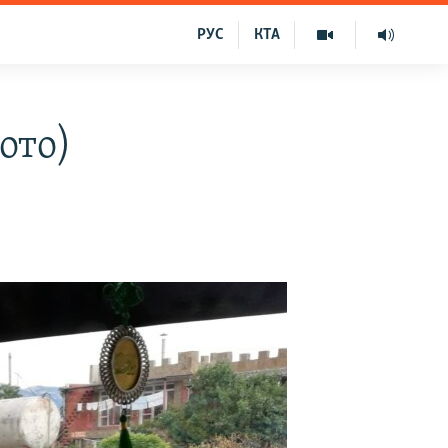
РУС
КТА
ото)