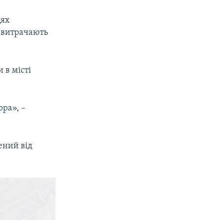
цях
 витрачають
 в місті
ора», –
ений від