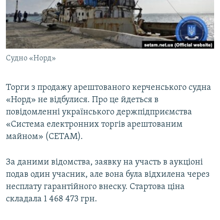
ВІДЕОУРОКИ «ELIFBE»
Русский
СВІДЧЕННЯ ОКУПАЦІЇ
Qırımtatar
УКРАЇНСЬКА ПРОБЛЕМА КРИМУ
Cудно «Норд»
ДОЛУЧАЙСЯ!
ІНФОГРАФІКА
Торги з продажу арештованого керченського судна
«Норд» не відбулися. Про це йдеться в
Усі сайти RFE/RL
повідомленні українського держпідприємства
«Система електронних торгів арештованим
майном» (СЕТАМ).
За даними відомства, заявку на участь в аукціоні
подав один учасник, але вона була відхилена через
несплату гарантійного внеску. Стартова ціна
складала 1 468 473 грн.