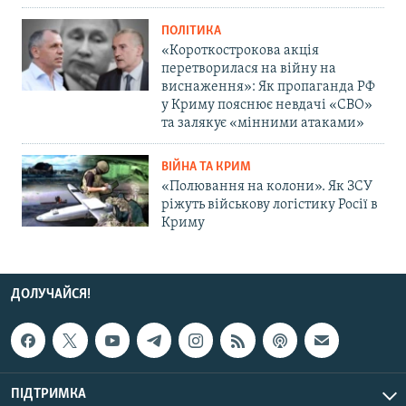
ПОЛІТИКА
«Короткострокова акція
перетворилася на війну на
виснаження»: Як пропаганда РФ
у Криму пояснює невдачі «СВО»
та залякує «мінними атаками»
ВІЙНА ТА КРИМ
«Полювання на колони». Як ЗСУ
ріжуть військову логістику Росії в
Криму
ДОЛУЧАЙСЯ!
ПІДТРИМКА