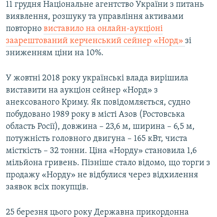
11 грудня Національне агентство України з питань
виявлення, розшуку та управління активами
повторно
виставило на онлайн-аукціоні
заарештований керченський сейнер «Норд»
зі
зниженням ціни на 10%.
У жовтні 2018 року українські влада вирішила
виставити на аукціон сейнер «Норд» з
анексованого Криму. Як повідомляється, судно
побудовано 1989 року в місті Азов (Ростовська
область Росії), довжина – 23,6 м, ширина – 6,5 м,
потужність головного двигуна – 165 кВт, чиста
місткість – 32 тонни. Ціна «Норду» становила 1,6
мільйона гривень. Пізніше стало відомо, що торги з
продажу «Норду» не відбулися через відхилення
заявок всіх покупців.
25 березня цього року Державна прикордонна