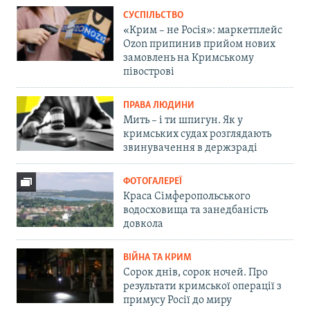
СУСПІЛЬСТВО
«Крим – не Росія»: маркетплейс
Ozon припинив прийом нових
замовлень на Кримському
півострові
ПРАВА ЛЮДИНИ
Мить – і ти шпигун. Як у
кримських судах розглядають
звинувачення в держзраді
ФОТОГАЛЕРЕЇ
Краса Сімферопольського
водосховища та занедбаність
довкола
ВІЙНА ТА КРИМ
Сорок днів, сорок ночей. Про
результати кримської операції з
примусу Росії до миру