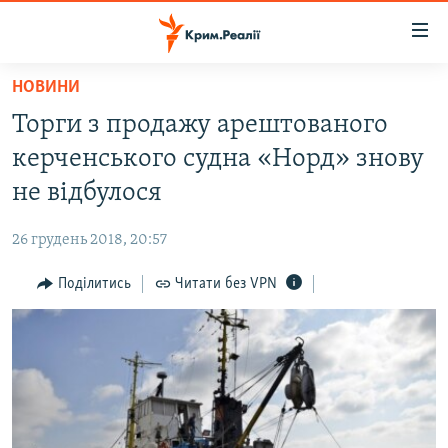
Доступність
посилання
Перейти
НОВИНИ
до
НОВИНИ
Торги з продажу арештованого
основного
ВОДА.КРИМ
матеріалу
керченського судна «Норд» знову
ВІДЕО ТА ФОТО
Перейти
не відбулося
до
ПОЛІТИКА
основної
26 грудень 2018, 20:57
БЛОГИ
навігації
Перейти
Поділитись
Читати без VPN
ПОГЛЯД
до
ІНТЕРВ'Ю
пошуку
ВСЕ ЗА ДЕНЬ
СПЕЦПРОЕКТИ
ЯК ОБІЙТИ БЛОКУВАННЯ
ДЕПОРТАЦІЯ