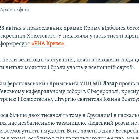
 Архівне фото
а 28 квітня в православних храмах Криму відбулися бог
оскресіння Христового. У них взяли участь тисячі вірян
нформресурс
«РИА Крым»
.
 несли великодні частування, деякі приходили сюди 
ни читали молитви і брали участь у всеношній службі.
Сімферопольський і Кримський УПЦ МП
Лазар
провів 
евському кафедральному соборі в Сімферополі, хресну
треню і Божественну літургію святителя Іоанна Златоу
лося більше двох тисячоліть тому в Єрусалимі в пасхаль
для нас незбагненною таємницею. Людський розум не
и всемогутність і мудрість Бога, явлені в диво Воскресі
ле в храмі, особливо в ніч пасхального торжества, ми 