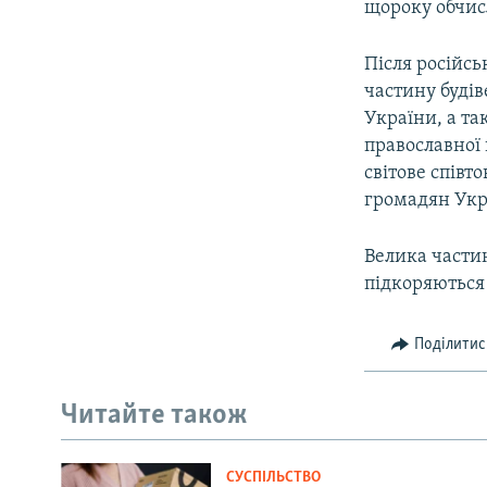
щороку обчис
Після російсь
частину будів
України, а т
православної
світове співт
громадян Укр
Велика части
підкоряються
Поділитис
Читайте також
СУСПІЛЬСТВО