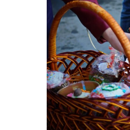
ВІДЕОУРОКИ «ELIFBE»
СВІДЧЕННЯ ОКУПАЦІЇ
УКРАЇНСЬКА ПРОБЛЕМА КРИМУ
ІНФОГРАФІКА