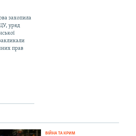
ова захопила
ЦУ, уряд
нської
закликали
ійних прав
я
ВІЙНА ТА КРИМ