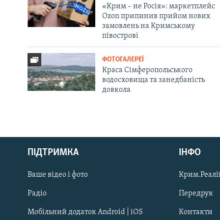
«Крим – не Росія»: маркетплейс
Ozon припинив прийом нових
замовлень на Кримському
півострові
ФОТОГАЛЕРЕЇ
Краса Сімферопольського
водосховища та занедбаність
довкола
Русский
ПІДТРИМКА
ІНФО
Qırımtatar
Ваше відео і фото
Крим.Реалії
ДОЛУЧАЙСЯ!
Радіо
Передрук
Мобільний додаток Android | iOS
Контакти