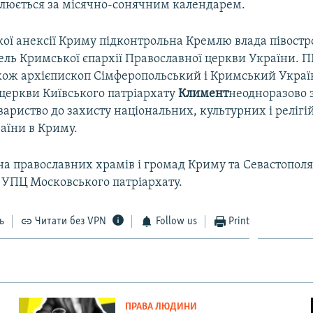
люється за місячно-сонячним календарем.
кої анексії Криму підконтрольна Кремлю влада півостр
ель Кримської єпархії Православної церкви України. П
акож архієпископ Сімферопольський і Кримський Украї
 церкви Київського патріархату
Климент
неодноразово 
овариство до захисту національних, культурних і реліг
аїни в Криму.
на православних храмів і громад Криму та Севастопол
 УПЦ Московського патріархату.
ь
Читати без VPN
Follow us
Print
ПРАВА ЛЮДИНИ