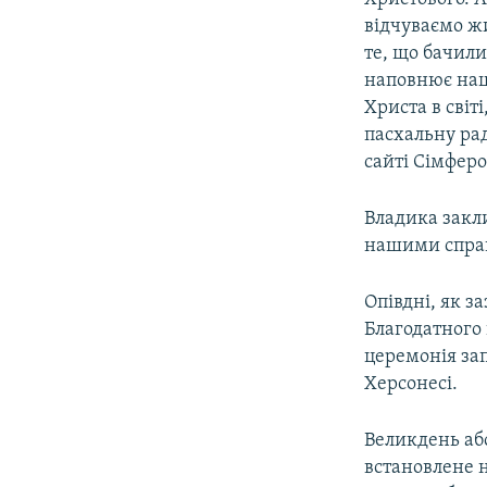
відчуваємо жи
те, що бачили 
наповнює наш
Христа в світ
пасхальну рад
сайті Сімферо
Владика закл
нашими справа
Опівдні, як з
Благодатного 
церемонія зап
Херсонесі.
Великдень аб
встановлене н