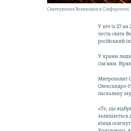
Святкування Великодня в Сімферополі.
У ніч із 27 н
честь свята В
російський і
У храми люди
сім'ями. Віря
Митрополит 
Олександро-Н
пасхальну зау
«Те, що відбу
залишається 
кінця осягнут
Христового. А