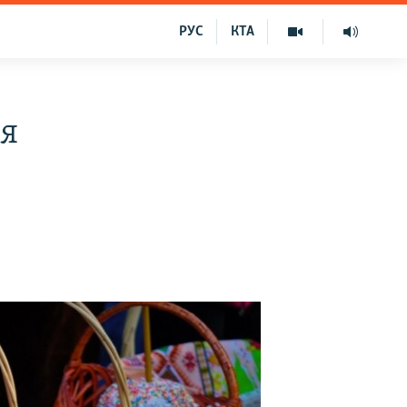
РУС
КТА
ня