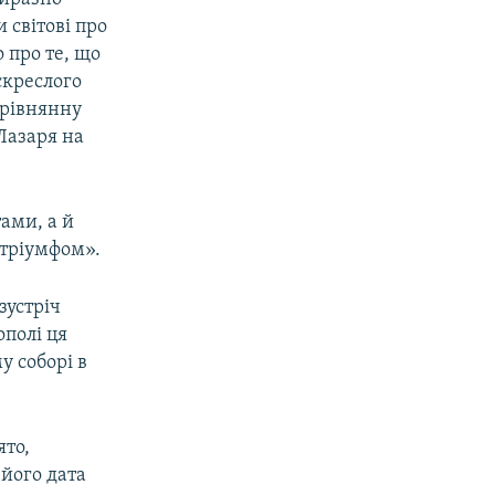
 світові про
о про те, що
скреслого
езрівнянну
Лазаря на
ами, а й
 тріумфом».
зустріч
ополі ця
у соборі в
ято,
 його дата