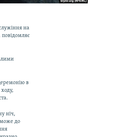
ослужіння на
, повідомляє
цілими
церемонію в
 ходу,
ста.
ну ніч,
 може до
ння
виразно