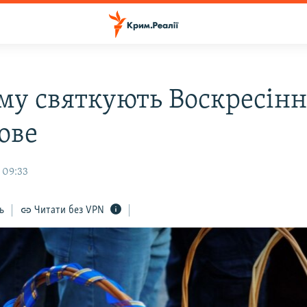
му святкують Воскресін
ове
 09:33
ь
Читати без VPN