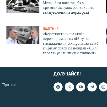
Мить – і ти шпигун. Як у
кримських судах розглядають
звинувачення в держзраді
ПОЛІТИКА
«Короткострокова акція
перетворилася на війну на
виснаження»: Як пропаганда РФ
у Криму пояснює невдачі «СВО»
та залякує «мінними атаками»
ДОЛУЧАЙСЯ!
. Про нас