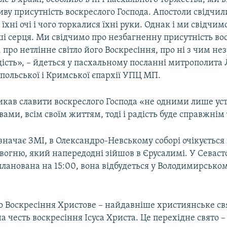
ву присутність воскреслого Господа. Апостоли свідчили
їхні очі і чого торкалися їхні руки. Однак і ми свідчим
і серця. Ми свідчимо про незбагненну присутність во
і, про нетлінне світло його Воскресіння, про ні з чим н
ість», – йдеться у пасхальному посланні митрополита 
польської і Кримської єпархії УПЦ МП.
икав славити воскреслого Господа «не одними лише уст
ми, всім своїм життям, тоді і радість буде справжнім
азначає ЗМІ, в Олександро-Невському соборі очікується 
вогню, який напередодні зійшов в Єрусалимі. У Севаст
ланована на 15:00, вона відбудеться у Володимирськом
о Воскресіння Христове – найдавніше християнське св
а честь воскресіння Ісуса Христа. Це перехідне свято –