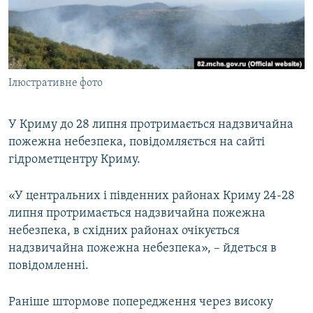
ВІДЕОУРОКИ «ELIFBE»
Русский
СВІДЧЕННЯ ОКУПАЦІЇ
Qırımtatar
УКРАЇНСЬКА ПРОБЛЕМА КРИМУ
Ілюстративне фото
ДОЛУЧАЙСЯ!
ІНФОГРАФІКА
У Криму до 28 липня протримається надзвичайна
пожежна небезпека, повідомляється на сайті
Усі сайти RFE/RL
гідрометцентру Криму.
«У центральних і південних районах Криму 24-28
липня протримається надзвичайна пожежна
небезпека, в східних районах очікується
надзвичайна пожежна небезпека», – йдеться в
повідомленні.
Раніше штормове попередження через високу