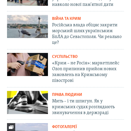
навколо нової пам'ятної дати
ВІЙНА ТА КРИМ
Російська влада обіцяє закрити
морський шлях українським
БпЛА до Севастополя. Чи реально
це?
СУСПІЛЬСТВО
«Крим – не Росія»: маркетплейс
Ozon припинив прийом нових
замовлень на Кримському
півострові
ПРАВА ЛЮДИНИ
Мить – і ти шпигун. Як у
кримських судах розглядають
звинувачення в держзраді
ФОТОГАЛЕРЕЇ