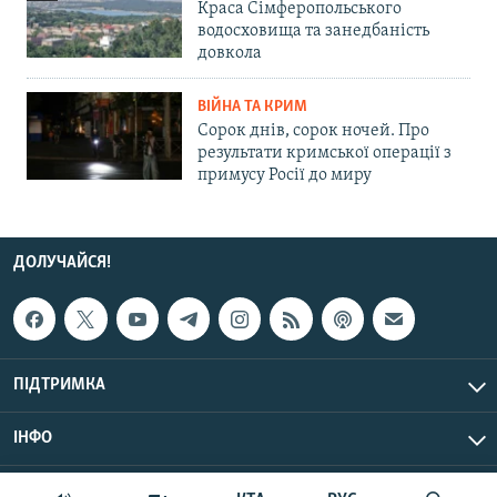
Краса Сімферопольського
водосховища та занедбаність
довкола
ВІЙНА ТА КРИМ
Сорок днів, сорок ночей. Про
результати кримської операції з
примусу Росії до миру
ДОЛУЧАЙСЯ!
ПІДТРИМКА
ІНФО
© Крим.Реалії, 2026 | Усі права застережено.