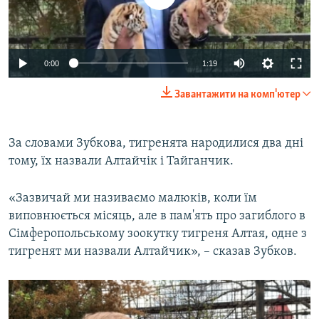
0:00
1:19
Завантажити на комп'ютер
За словами Зубкова, тигренята народилися два дні
тому, їх назвали Алтайчік і Тайганчик.
«Зазвичай ми називаємо малюків, коли їм
виповнюється місяць, але в пам'ять про загиблого в
Сімферопольському зоокутку тигреня Алтая, одне з
тигренят ми назвали Алтайчик», – сказав Зубков.