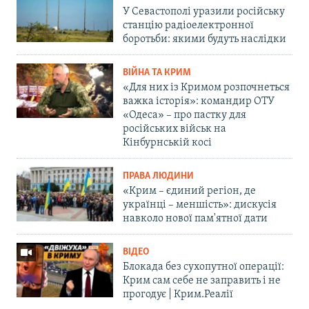
У Севастополі уразили російську
станцію радіоелектронної
боротьби: якими будуть наслідки
ВІЙНА ТА КРИМ
«Для них із Кримом розпочнеться
важка історія»: командир ОТУ
«Одеса» – про пастку для
російських військ на
Кінбурнській косі
ПРАВА ЛЮДИНИ
«Крим – єдиний регіон, де
українці – меншість»: дискусія
навколо нової пам'ятної дати
ВІДЕО
Блокада без сухопутної операції:
Крим сам себе не заправить і не
прогодує | Крим.Реалії