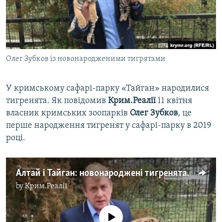
ВІДЕОУРОКИ «ELIFBE»
Русский
СВІДЧЕННЯ ОКУПАЦІЇ
Qırımtatar
УКРАЇНСЬКА ПРОБЛЕМА КРИМУ
Олег Зубков із новонародженими тигрятами
ДОЛУЧАЙСЯ!
ІНФОГРАФІКА
У кримському сафарі-парку «Тайган» народилися
тигренята. Як повідомив
Крим.Реалії
11 квітня
Усі сайти RFE/RL
власник кримських зоопарків
Олег
Зубков
, це
перше народження тигренят у сафарі-парку в 2019
році.
Алтай і Тайган: новонароджені тигренята в парку Олега Зубкова (відео)
by
Крим.Реалії
No media source currently available