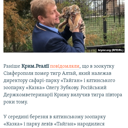
Раніше
Крим.Реалії
повідомляли
, що в зоокутку
Сімферополя помер тигр Алтай, який належав
директору сафарі-парку «Тайган» і ялтинського
зоопарку «Казка» Олегу Зубкову. Російський
Держкомветеринарії Криму вилучив тигра півтора
роки тому.
У середині березня в ялтинському зоопарку
«Казка» і парку левів «Тайган» народилися