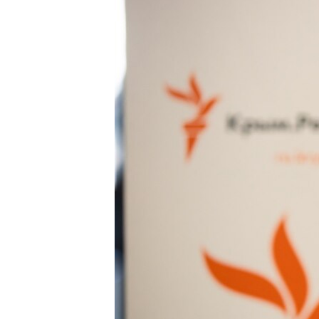
ВІДЕОУРОКИ «ELIFBE»
СВІДЧЕННЯ ОКУПАЦІЇ
УКРАЇНСЬКА ПРОБЛЕМА КРИМУ
ІНФОГРАФІКА