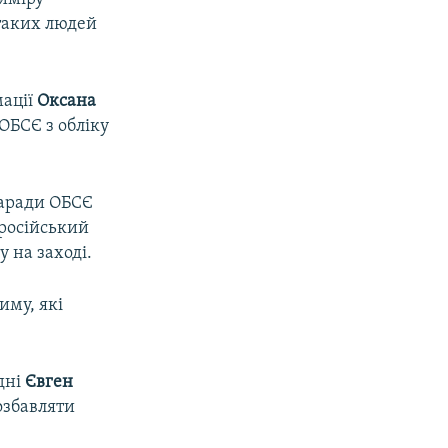
 таких людей
мації
Оксана
ОБСЄ з обліку
наради ОБСЄ
«російський
 на заході.
иму, які
дні
Євген
озбавляти