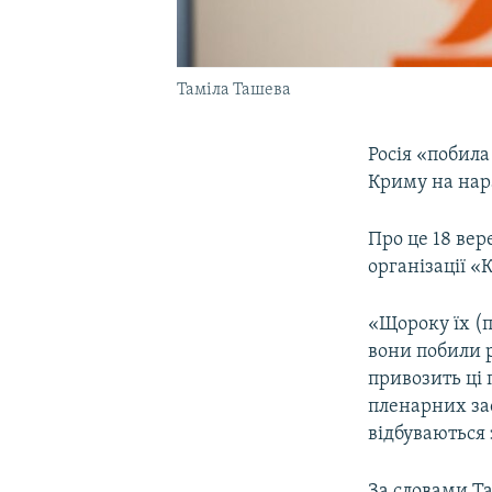
Таміла Ташева
Росія «побил
Криму на нара
Про це 18 вер
організації 
«Щороку їх (
вони побили р
привозить ці 
пленарних зас
відбуваються
За словами Та