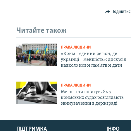
Поділитис
Читайте також
ПРАВА ЛЮДИНИ
«Крим – єдиний регіон, де
українці – меншість»: дискусія
навколо нової пам'ятної дати
ПРАВА ЛЮДИНИ
Мить – і ти шпигун. Як у
кримських судах розглядають
звинувачення в держзраді
Русский
ПІДТРИМКА
ІНФО
Qırımtatar