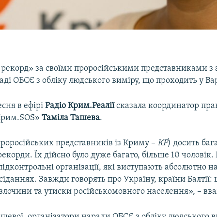
а рекорд» за своїми проросійськими представниками з
ді ОБСЄ з обліку людського виміру, що проходить у Ва
есня в ефірі
Радіо Крим.Реалії
сказала координатор пра
«Крим.SOS»
Таміла
Ташева
.
проросійських представників із Криму –
КР
) досить баг
екорди. Їх дійсно було дуже багато, більше 10 чоловік.
підконтрольні організації, які виступають абсолютно на
іданнях. Завжди говорять про Україну, країни Балтії:
 злочини та утиски російськомовного населення», – вв
шевої, організатори наради ОБСЄ з обліку людського 