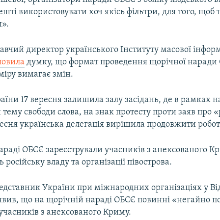
шті використовувати хоч якісь фільтри, для того, щоб
и».
авчий директор українського Інституту масової інфор
ловила
думку, що формат проведення щорічної наради 
міру вимагає змін.
аїни 17 вересня залишила залу засідань, де в рамках 
тему свободи слова, на знак протесту проти заяв про 
есня українська делегація вирішила продовжити роботу
нараді ОБСЄ зареєстрували учасників з анексованого Кр
 російську владу та організації півострова.
едставник України при міжнародних організаціях у Ві
явив, що на щорічній нараді ОБСЄ повинні «негайно п
учасників з анексованого Криму.