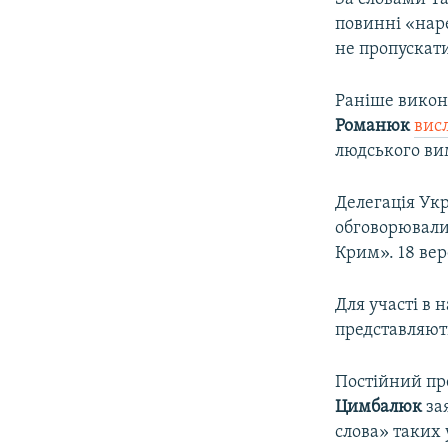
повинні «наре
не пропускат
Раніше викон
Романюк
вис
людського ви
Делегація Укр
обговорювали 
Крим». 18 вер
Для участі в 
представляють
Постійний пр
Цимбалюк
за
слова» таких 