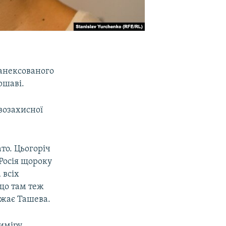
 анексованого
ршаві.
возахисної
ато. Цьогоріч
 Росія щороку
 всіх
 що там теж
ажає Ташева.
виміру