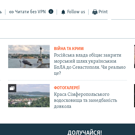
ь
Читати без VPN
Follow us
Print
ВІЙНА ТА КРИМ
Російська влада обіцяє закрити
морський шлях українським
БпЛА до Севастополя. Чи реально
це?
ФОТОГАЛЕРЕЇ
Краса Сімферопольського
водосховища та занедбаність
довкола
ДОЛУЧАЙСЯ!