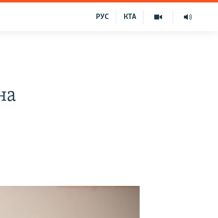
РУС
КТА
на