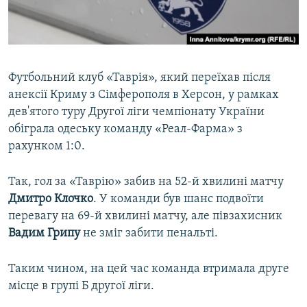
ВІДЕОУРОКИ «ELIFBE»
Русский
СВІДЧЕННЯ ОКУПАЦІЇ
Qırımtatar
УКРАЇНСЬКА ПРОБЛЕМА КРИМУ
Футбольний клуб «Таврія», який переїхав після
ДОЛУЧАЙСЯ!
ІНФОГРАФІКА
анексії Криму з Сімферополя в Херсон, у рамках
дев'ятого туру Другої ліги чемпіонату України
обіграла одеську команду «Реал-Фарма» з
рахунком 1:0.
Усі сайти RFE/RL
Так, гол за «Таврію» забив на 52-й хвилині матчу
Дмитро Клочко
. У команди був шанс подвоїти
перевагу на 69-й хвилині матчу, але півзахисник
Вадим Грипу
не зміг забити пенальті.
Таким чином, на цей час команда втримала друге
місце в групі Б другої ліги.