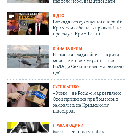
навколо нової пам'ятної дати
ВІДЕО
Блокада без сухопутної операції:
Крим сам себе не заправить і не
прогодує | Крим.Реалії
ВІЙНА ТА КРИМ
Російська влада обіцяє закрити
морський шлях українським
БпЛА до Севастополя. Чи реально
це?
СУСПІЛЬСТВО
«Крим – не Росія»: маркетплейс
Ozon припинив прийом нових
замовлень на Кримському
півострові
ПРАВА ЛЮДИНИ
Мить – і ти шпигун. Як у