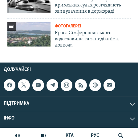
кримських судах розглядають
звинувачення в держзраді
ФОТОГАЛЕРЕЇ
Краса Сімферопольського
водосховища та занедбаність
довкола
ДОЛУЧАЙСЯ!
ПІДТРИМКА
ІНФО
© Крим.Реалії, 2026 | Усі права застережено.
КТА
РУС