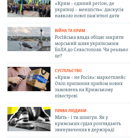
«Крим – єдиний регіон, де
українці – меншість»: дискусія
навколо нової пам'ятної дати
ВІЙНА ТА КРИМ
Російська влада обіцяє закрити
морський шлях українським
БпЛА до Севастополя. Чи реально
це?
СУСПІЛЬСТВО
«Крим – не Росія»: маркетплейс
Ozon припинив прийом нових
замовлень на Кримському
півострові
ПРАВА ЛЮДИНИ
Мить – і ти шпигун. Як у
кримських судах розглядають
звинувачення в держзраді