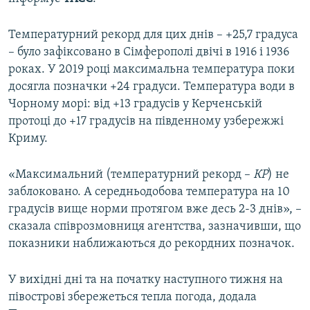
ВІДЕОУРОКИ «ELIFBE»
Русский
Температурний рекорд для цих днів – +25,7 градуса
СВІДЧЕННЯ ОКУПАЦІЇ
Qırımtatar
– було зафіксовано в Сімферополі двічі в 1916 і 1936
УКРАЇНСЬКА ПРОБЛЕМА КРИМУ
роках. У 2019 році максимальна температура поки
досягла позначки +24 градуси. Температура води в
ДОЛУЧАЙСЯ!
ІНФОГРАФІКА
Чорному морі: від +13 градусів у Керченській
протоці до +17 градусів на південному узбережжі
Криму.
Усі сайти RFE/RL
«Максимальний (температурний рекорд –
КР
) не
заблоковано. А середньодобова температура на 10
градусів вище норми протягом вже десь 2-3 днів», –
сказала співрозмовниця агентства, зазначивши, що
показники наближаються до рекордних позначок.
У вихідні дні та на початку наступного тижня на
півострові збережеться тепла погода, додала