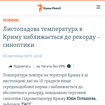
Доступність
посилання
Перейти
НОВИНИ
до
НОВИНИ
Листопадова температура в
основного
ВОДА.КРИМ
матеріалу
Криму наближається до рекорду –
ВІДЕО ТА ФОТО
Перейти
синоптики
до
ПОЛІТИКА
основної
08 листопад 2019, 14:04
БЛОГИ
навігації
Перейти
Поділитись
Читати без VPN
ПОГЛЯД
до
Температура повітря на території Криму в ці
ІНТЕРВ'Ю
пошуку
листопадові дні на 10 градусів вище
ВСЕ ЗА ДЕНЬ
середньодобової норми і наближається до
СПЕЦПРОЕКТИ
абсолютного рекорду, повідомила черговий
синоптик гідрометцентру Криму
Юлія Поташева
,
ЯК ОБІЙТИ БЛОКУВАННЯ
ДЕПОРТАЦІЯ
інформує
ТАСС
.