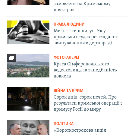
замовлень на Кримському
півострові
ПРАВА ЛЮДИНИ
Мить – і ти шпигун. Як у
кримських судах розглядають
звинувачення в держзраді
ФОТОГАЛЕРЕЇ
Краса Сімферопольського
водосховища та занедбаність
довкола
ВІЙНА ТА КРИМ
Сорок днів, сорок ночей. Про
результати кримської операції з
примусу Росії до миру
ПОЛІТИКА
«Короткострокова акція