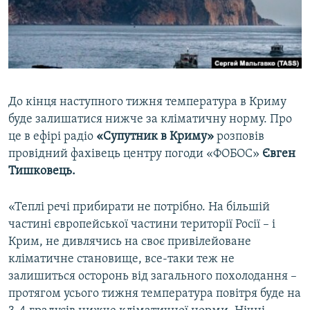
ВІДЕОУРОКИ «ELIFBE»
Русский
СВІДЧЕННЯ ОКУПАЦІЇ
Qırımtatar
УКРАЇНСЬКА ПРОБЛЕМА КРИМУ
ДОЛУЧАЙСЯ!
ІНФОГРАФІКА
До кінця наступного тижня температура в Криму
буде залишатися нижче за кліматичну норму. Про
це в ефірі радіо
«Супутник в Криму»
розповів
Усі сайти RFE/RL
провідний фахівець центру погоди «ФОБОС»
Євген
Тишковець.
«Теплі речі прибирати не потрібно. На більшій
частині європейської частини території Росії – і
Крим, не дивлячись на своє привілейоване
кліматичне становище, все-таки теж не
залишиться осторонь від загального похолодання –
протягом усього тижня температура повітря буде на