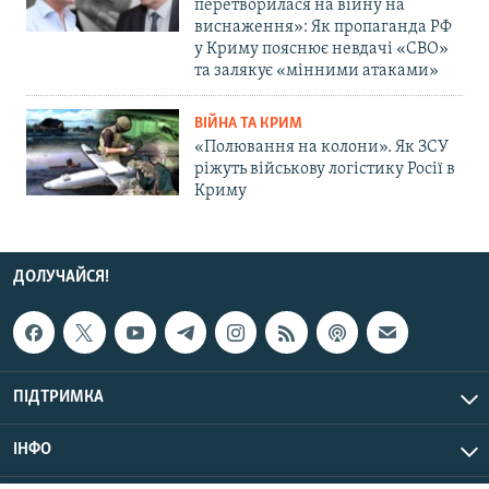
перетворилася на війну на
виснаження»: Як пропаганда РФ
у Криму пояснює невдачі «СВО»
та залякує «мінними атаками»
ВІЙНА ТА КРИМ
«Полювання на колони». Як ЗСУ
ріжуть військову логістику Росії в
Криму
ДОЛУЧАЙСЯ!
ПІДТРИМКА
ІНФО