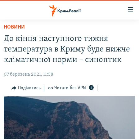
Доступність
посилання
Перейти
НОВИНИ
до
НОВИНИ
До кінця наступного тижня
основного
ВОДА.КРИМ
матеріалу
температура в Криму буде нижче
ВІДЕО ТА ФОТО
Перейти
кліматичної норми – синоптик
до
ПОЛІТИКА
основної
07 березень 2021, 11:58
БЛОГИ
навігації
Перейти
Поділитись
Читати без VPN
ПОГЛЯД
до
ІНТЕРВ'Ю
пошуку
ВСЕ ЗА ДЕНЬ
СПЕЦПРОЕКТИ
ЯК ОБІЙТИ БЛОКУВАННЯ
ДЕПОРТАЦІЯ