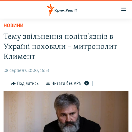
Доступність
посилання
Перейти
НОВИНИ
до
НОВИНИ
Тему звільнення політв'язнів в
основного
ВОДА.КРИМ
матеріалу
Україні поховали – митрополит
ВІДЕО ТА ФОТО
Перейти
Климент
до
ПОЛІТИКА
основної
28 серпень 2020, 15:51
БЛОГИ
навігації
Перейти
Поділитись
Читати без VPN
ПОГЛЯД
до
ІНТЕРВ'Ю
пошуку
ВСЕ ЗА ДЕНЬ
СПЕЦПРОЕКТИ
ЯК ОБІЙТИ БЛОКУВАННЯ
ДЕПОРТАЦІЯ