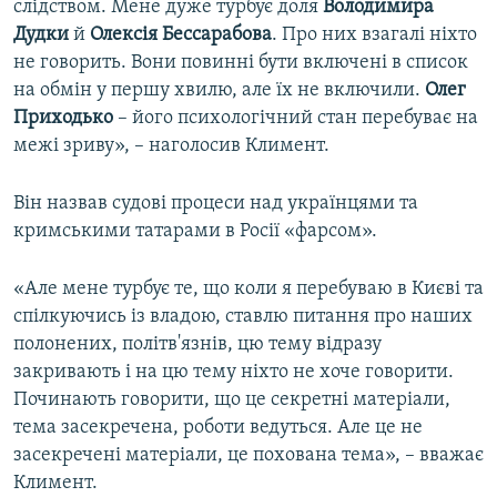
слідством. Мене дуже турбує доля
Володимира
Дудки
й
Олексія Бессарабова
. Про них взагалі ніхто
не говорить. Вони повинні бути включені в список
на обмін у першу хвилю, але їх не включили.
Олег
Приходько
– його психологічний стан перебуває на
межі зриву», – наголосив Климент.
Він назвав судові процеси над українцями та
кримськими татарами в Росії «фарсом».
«Але мене турбує те, що коли я перебуваю в Києві та
спілкуючись із владою, ставлю питання про наших
полонених, політв'язнів, цю тему відразу
закривають і на цю тему ніхто не хоче говорити.
Починають говорити, що це секретні матеріали,
тема засекречена, роботи ведуться. Але це не
засекречені матеріали, це похована тема», – вважає
Климент.