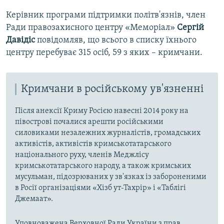
Керівник програми підтримки політв'язнів, член
Ради правозахисного центру «Меморіал»
Сергій
Давідіс
повідомляв, що всього в списку їхнього
центру перебуває 315 осіб, 59 з яких – кримчани.
Кримчани в російському ув'язненні
Після анексії Криму Росією навесні 2014 року на
півострові почалися арешти російськими
силовиками незалежних журналістів, громадських
активістів, активістів кримськотатарського
національного руху, членів Меджлісу
кримськотатарського народу, а також кримських
мусульман, підозрюваних у зв'язках із забороненими
в Росії організаціями «Хізб ут-Тахрір» і «Таблігі
Джемаат».
Уповноважена Верховної Ради України з прав