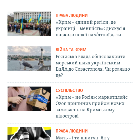
ПРАВА ЛЮДИНИ
«Крим – єдиний регіон, де
українці – меншість»: дискусія
навколо нової пам'ятної дати
ВІЙНА ТА КРИМ
Російська влада обіцяє закрити
морський шлях українським
БпЛА до Севастополя. Чи реально
це?
СУСПІЛЬСТВО
«Крим – не Росія»: маркетплейс
Ozon припинив прийом нових
замовлень на Кримському
півострові
ПРАВА ЛЮДИНИ
Мить – і ти шпигун. Як у