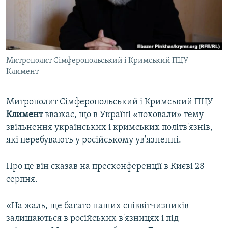
ВІДЕОУРОКИ «ELIFBE»
Русский
СВІДЧЕННЯ ОКУПАЦІЇ
Qırımtatar
УКРАЇНСЬКА ПРОБЛЕМА КРИМУ
Митрополит Сімферопольський і Кримський ПЦУ
ДОЛУЧАЙСЯ!
ІНФОГРАФІКА
Климент
Митрополит Сімферопольський і Кримський ПЦУ
Усі сайти RFE/RL
Климент
вважає, що в Україні «поховали» тему
звільнення українських і кримських політв'язнів,
які перебувають у російському ув'язненні.
Про це він сказав на пресконференції в Києві 28
серпня.
«На жаль, ще багато наших співвітчизників
залишаються в російських в'язницях і під