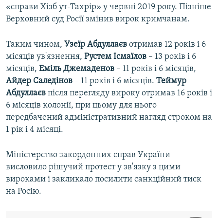
«справи Хізб ут-Тахрір» у червні 2019 року. Пізніше
Верховний суд Росії змінив вирок кримчанам.
Таким чином,
Узеїр Абдуллаєв
отримав 12 років і 6
місяців ув'язнення,
Рустем Ісмаїлов
– 13 років і 6
місяців,
Еміль Джемаденов
– 11 років і 6 місяців,
Айдер Саледінов
– 11 років і 6 місяців.
Теймур
Абдуллаєв
після перегляду вироку отримав 16 років і
6 місяців колонії, при цьому для нього
передбачений адміністративний нагляд строком на
1 рік і 4 місяці.
Міністерство закордонних справ України
висловило рішучий протест у зв'язку з цими
вироками і закликало посилити санкційний тиск
на Росію.