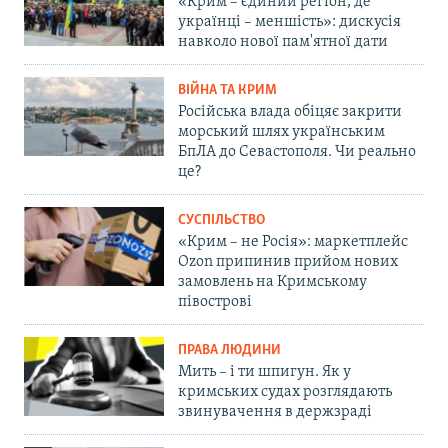
«Крим – єдиний регіон, де
українці – меншість»: дискусія
навколо нової пам'ятної дати
ВІЙНА ТА КРИМ
Російська влада обіцяє закрити
морський шлях українським
БпЛА до Севастополя. Чи реально
це?
СУСПІЛЬСТВО
«Крим – не Росія»: маркетплейс
Ozon припинив прийом нових
замовлень на Кримському
півострові
ПРАВА ЛЮДИНИ
Мить – і ти шпигун. Як у
кримських судах розглядають
звинувачення в держзраді