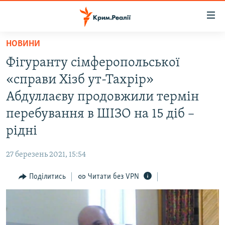
Доступність
посилання
Перейти
НОВИНИ
до
НОВИНИ
Фігуранту сімферопольської
основного
ВОДА.КРИМ
матеріалу
«справи Хізб ут-Тахрір»
ВІДЕО ТА ФОТО
Перейти
Абдуллаєву продовжили термін
до
ПОЛІТИКА
перебування в ШІЗО на 15 діб –
основної
БЛОГИ
навігації
рідні
Перейти
ПОГЛЯД
до
27 березень 2021, 15:54
ІНТЕРВ'Ю
пошуку
Поділитись
Читати без VPN
ВСЕ ЗА ДЕНЬ
СПЕЦПРОЕКТИ
ЯК ОБІЙТИ БЛОКУВАННЯ
ДЕПОРТАЦІЯ