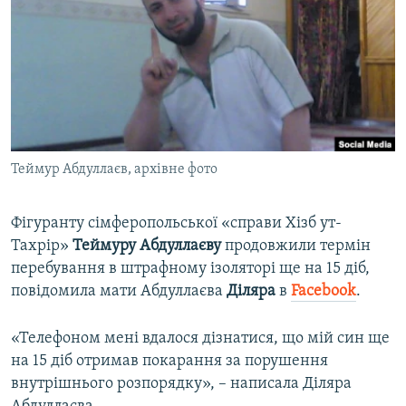
ВІДЕОУРОКИ «ELIFBE»
Русский
СВІДЧЕННЯ ОКУПАЦІЇ
Qırımtatar
УКРАЇНСЬКА ПРОБЛЕМА КРИМУ
ДОЛУЧАЙСЯ!
ІНФОГРАФІКА
Теймур Абдуллаєв, архівне фото
Усі сайти RFE/RL
Фігуранту сімферопольської «справи Хізб ут-
Тахрір»
Теймуру Абдуллаєву
продовжили термін
перебування в штрафному ізоляторі ще на 15 діб,
повідомила мати Абдуллаєва
Діляра
в​
Facebook
.
«Телефоном мені вдалося дізнатися, що мій син ще
на 15 діб отримав покарання за порушення
внутрішнього розпорядку», – написала Діляра