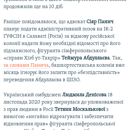
продовжили ще на 10 діб.
Раніше повідомлялося, що адвокат
Сіяр Панич
планує подати адміністративний позов на ІК-2
ГУФСІН в Салаваті (Росія) за відмову російської
колонії надати йому необхідні відомості про його
підзахисного, фігуранта сімферопольського
«справи Хізб ут-Тахрір»
Теймура Абдуллаєва
. Так,
за словами Панича
, башкортостанська колонія вже
місяць ігнорує його запити про «безпідставність»
переведення Абдуллаєва в ШІЗО.
Український омбудсмен
Людмила Денісова
18
листопада 2020 року звернулася до уповноваженої
з прав людини в Росії
Тетяни Москалькової
з
вимогою «негайно відреагувати і забезпечити
відновлення прав» фігуранта сімферопольської