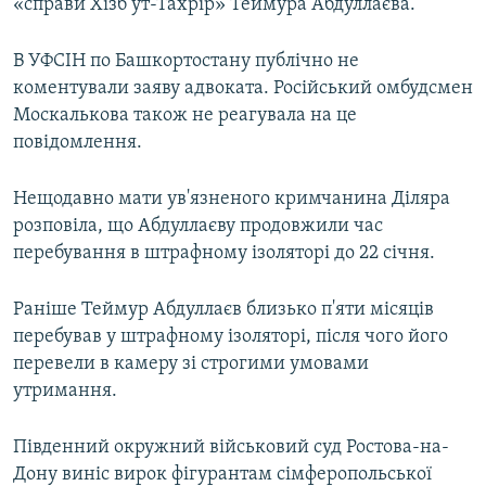
«справи Хізб ут-Тахрір» Теймура Абдуллаєва.
В УФСІН по Башкортостану публічно не
коментували заяву адвоката. Російський омбудсмен
Москалькова також не реагувала на це
повідомлення.
Нещодавно мати ув'язненого кримчанина Діляра
розповіла, що Абдуллаєву продовжили час
перебування в штрафному ізоляторі до 22 січня.
Раніше Теймур Абдуллаєв близько п'яти місяців
перебував у штрафному ізоляторі, після чого його
перевели в камеру зі строгими умовами
утримання.
Південний окружний військовий суд Ростова-на-
Дону виніс вирок фігурантам сімферопольської