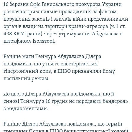
16 березня Офіс Генерального прокурора України
розпочав кримінальне провадження за фактом
порушення законів і звичаїв війни представниками
органів влади на території країни-агресора (ч. 1 ст.
438 КК України) через утримування Абдуллаєва в
штрафному ізоляторі.
Раніше мати Теймура Абдуллаєва Діляра
повідомила, що у нього спостерігається
гіпертонічний криз, в ШІЗО призначили йому
постільний режим.
До цього Діляра Абдуллаєва повідомляла, що її
синові Теймуру з 16 грудня не передають бандероль
з медикаментами.
Раніше Діляра Абдуллаєва повідомила, що термін
тримання її сина в ШІЗО башкортостанської колонії