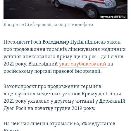
ВІДЕОУРОКИ «ELIFBE»
Русский
СВІДЧЕННЯ ОКУПАЦІЇ
Qırımtatar
Лікарня e Сімферополі, ілюстративне фото
УКРАЇНСЬКА ПРОБЛЕМА КРИМУ
ДОЛУЧАЙСЯ!
ІНФОГРАФІКА
Президент Росії
Володимир Путін
підписав закон
про продовження термінів ліцензування медичних
установ анексованого Криму ще на рік – до 1 січня
Усі сайти RFE/RL
2021 року. Відповідний
указ опублікований
на
російському порталі правової інформації.
Законопроєкт про продовження термінів
ліцензування медичних установ Криму до 1 січня
2021 року ухвалено у другому читанні у Державній
Думі Росії на початку грудня 2019 року.
На цей час ліцензії отримали 65,5% медустанов