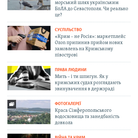
морський шлях українським
БпЛА до Севастополя. Чи реально
це?
СУСПІЛЬСТВО
«Крим – не Росія»: маркетплейс
Ozon припинив прийом нових
замовлень на Кримському
півострові
ПРАВА ЛЮДИНИ
Мить – і ти шпигун. Як у
кримських судах розглядають
звинувачення в держзраді
ФОТОГАЛЕРЕЇ
Краса Сімферопольського
водосховища та занедбаність
довкола
ВІЙНА ТА КРИМ