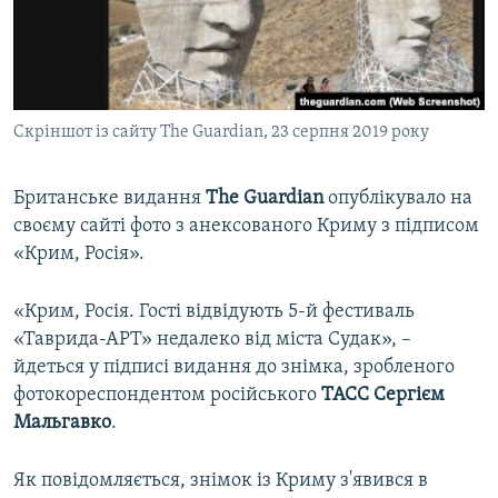
ВІДЕОУРОКИ «ELIFBE»
Русский
СВІДЧЕННЯ ОКУПАЦІЇ
Qırımtatar
УКРАЇНСЬКА ПРОБЛЕМА КРИМУ
Скріншот із сайту The Guardian, 23 серпня 2019 року
ДОЛУЧАЙСЯ!
ІНФОГРАФІКА
Британське видання
The
Guardian
опублікувало на
своєму сайті фото з анексованого Криму з підписом
Усі сайти RFE/RL
«Крим, Росія».
«Крим, Росія. Гості відвідують 5-й фестиваль
«Таврида-АРТ» недалеко від міста Судак», –
йдеться у підписі видання до знімка, зробленого
фотокореспондентом російського
ТАСС
Сергієм
Мальгавко
.
Як повідомляється, знімок із Криму з'явився в