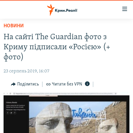
Доступність
посилання
Перейти
НОВИНИ
до
НОВИНИ
На сайті The Guardian фото з
основного
ВОДА.КРИМ
матеріалу
Криму підписали «Росією» (+
ВІДЕО ТА ФОТО
Перейти
фото)
до
ПОЛІТИКА
основної
23 серпень 2019, 16:07
БЛОГИ
навігації
Перейти
Поділитись
Читати без VPN
ПОГЛЯД
до
ІНТЕРВ'Ю
пошуку
ВСЕ ЗА ДЕНЬ
СПЕЦПРОЕКТИ
ЯК ОБІЙТИ БЛОКУВАННЯ
ДЕПОРТАЦІЯ