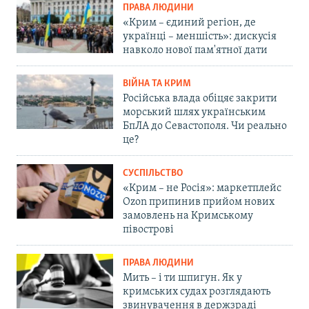
ПРАВА ЛЮДИНИ
«Крим – єдиний регіон, де
українці – меншість»: дискусія
навколо нової пам'ятної дати
ВІЙНА ТА КРИМ
Російська влада обіцяє закрити
морський шлях українським
БпЛА до Севастополя. Чи реально
це?
СУСПІЛЬСТВО
«Крим – не Росія»: маркетплейс
Ozon припинив прийом нових
замовлень на Кримському
півострові
ПРАВА ЛЮДИНИ
Мить – і ти шпигун. Як у
кримських судах розглядають
звинувачення в держзраді