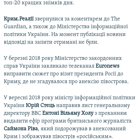
топ-20 кращих знімків дня.
Крим.Реалії
звернулися за коментарем до The
Guardian, а також до Міністерства інформаційної
політики України. На момент публікації новини
відповіді на запити отримані не були.
У березні 2018 року Міністерство закордонних
справ України закликало телеканал
Euronews
виправити сюжет про візит президента Росії до
Криму, де не згадувалося про анексію півострова.
У вересні 2018 року міністр інформаційної політики
України
Юрій Стець
направив лист генеральному
директору BBC
Ентоні Вільяму Холу
з проханням
видалити ефір програми британського журналіста
Саймона
Ріва
, який подорожував в анексований
Крим і зображував півострів «російським».