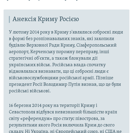
Анексія Криму Росією
У лютому 2014 року в Криму з'являлися озброєні люди
в формі без розпізнавальних знаків, які захопили
будівлю Верховної Ради Криму, Сімферопольський
аеропорт, Керченську поромну переправу, інші
стратегічні об'єкти, а також блокували дії
українських військ. Російська влада спочатку
відмовлялася визнавати, що ці озброєні люди є
військовослужбовцями російської армії. Пізніше
президент Росії Володимир Путін визнав, що це були
російські військові.
16 березня 2014 року на території Криму і
Севастополя відбувся невизнаний більшістю країн
світу «референдум» про статус півострова, за
результатами якого Росія включила Крим до свого
складу. Ні Україна, ні Європейський союз, ні США не