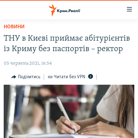
Доступність
посилання
Перейти
НОВИНИ
до
НОВИНИ
ТНУ в Києві приймає абітурієнтів
основного
ВОДА.КРИМ
матеріалу
із Криму без паспортів – ректор
ВІДЕО ТА ФОТО
Перейти
до
05 червень 2021, 16:54
ПОЛІТИКА
основної
БЛОГИ
Поділитись
Читати без VPN
навігації
Перейти
ПОГЛЯД
до
ІНТЕРВ'Ю
пошуку
ВСЕ ЗА ДЕНЬ
СПЕЦПРОЕКТИ
ЯК ОБІЙТИ БЛОКУВАННЯ
ДЕПОРТАЦІЯ