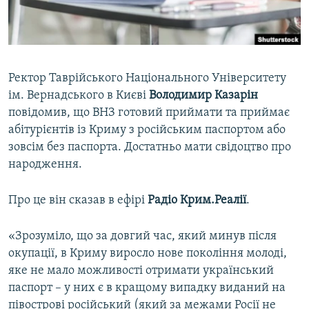
ВІДЕОУРОКИ «ELIFBE»
Русский
СВІДЧЕННЯ ОКУПАЦІЇ
Qırımtatar
УКРАЇНСЬКА ПРОБЛЕМА КРИМУ
Ректор Таврійського Національного Університету
ДОЛУЧАЙСЯ!
ІНФОГРАФІКА
ім. Вернадського в Києві
Володимир Казарін
повідомив, що ВНЗ готовий приймати та приймає
абітурієнтів із Криму з російським паспортом або
зовсім без паспорта. Достатньо мати свідоцтво про
Усі сайти RFE/RL
народження.
Про це він сказав в ефірі
Радіо Крим.Реалії
.
«Зрозуміло, що за довгий час, який минув після
окупації, в Криму виросло нове покоління молоді,
яке не мало можливості отримати український
паспорт – у них є в кращому випадку виданий на
півострові російський (який за межами Росії не