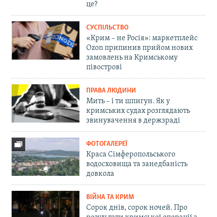
це?
СУСПІЛЬСТВО
«Крим – не Росія»: маркетплейс
Ozon припинив прийом нових
замовлень на Кримському
півострові
ПРАВА ЛЮДИНИ
Мить – і ти шпигун. Як у
кримських судах розглядають
звинувачення в держзраді
ФОТОГАЛЕРЕЇ
Краса Сімферопольського
водосховища та занедбаність
довкола
ВІЙНА ТА КРИМ
Сорок днів, сорок ночей. Про