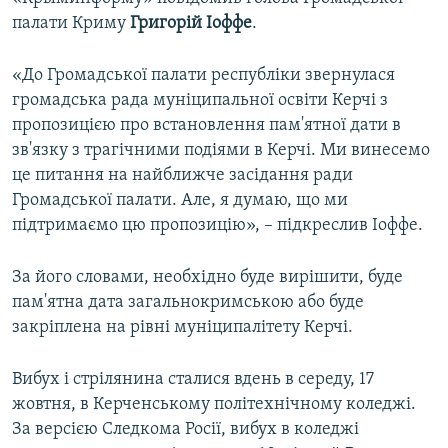
ВІДЕОУРОКИ «ELIFBE»
палати Криму
Григорій Іоффе
.
Русский
СВІДЧЕННЯ ОКУПАЦІЇ
Qırımtatar
«До Громадської палати республіки звернулася
УКРАЇНСЬКА ПРОБЛЕМА КРИМУ
громадська рада муніципальної освіти Керчі з
пропозицією про встановлення пам'ятної дати в
ДОЛУЧАЙСЯ!
ІНФОГРАФІКА
зв'язку з трагічними подіями в Керчі. Ми винесемо
це питання на найближче засідання ради
Громадської палати. Але, я думаю, що ми
Усі сайти RFE/RL
підтримаємо цю пропозицію», – підкреслив Іоффе.
За його словами, необхідно буде вирішити, буде
пам'ятна дата загальнокримською або буде
закріплена на рівні муніципалітету Керчі.
Вибух і стрілянина сталися вдень в середу, 17
жовтня, в Керченському політехнічному коледжі.
За версією Следкома Росії, вибух в коледжі