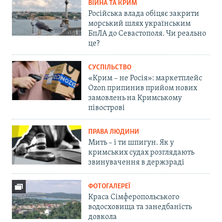
ВІЙНА ТА КРИМ
Російська влада обіцяє закрити
морський шлях українським
БпЛА до Севастополя. Чи реально
це?
СУСПІЛЬСТВО
«Крим – не Росія»: маркетплейс
Ozon припинив прийом нових
замовлень на Кримському
півострові
ПРАВА ЛЮДИНИ
Мить – і ти шпигун. Як у
кримських судах розглядають
звинувачення в держзраді
ФОТОГАЛЕРЕЇ
Краса Сімферопольського
водосховища та занедбаність
довкола