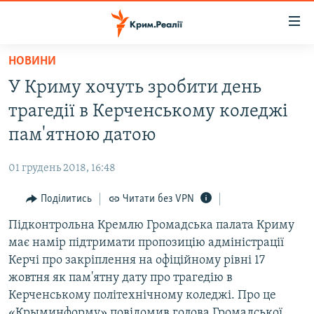
Доступність
посилання
Перейти
НОВИНИ
до
НОВИНИ
У Криму хочуть зробити день
основного
ВОДА.КРИМ
матеріалу
трагедії в Керченському коледжі
ВІДЕО ТА ФОТО
Перейти
пам'ятною датою
до
ПОЛІТИКА
основної
01 грудень 2018, 16:48
БЛОГИ
навігації
Перейти
Поділитись
Читати без VPN
ПОГЛЯД
до
Підконтрольна Кремлю Громадська палата Криму
ІНТЕРВ'Ю
пошуку
має намір підтримати пропозицію адміністрації
ВСЕ ЗА ДЕНЬ
Керчі про закріплення на офіційному рівні 17
СПЕЦПРОЕКТИ
жовтня як пам'ятну дату про трагедію в
Керченському політехнічному коледжі. Про це
ЯК ОБІЙТИ БЛОКУВАННЯ
ДЕПОРТАЦІЯ
«Крыминформу» повідомив голова Громадської