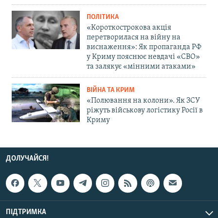
ПОЛІТИКА
«Короткострокова акція
перетворилася на війну на
виснаження»: Як пропаганда РФ
у Криму пояснює невдачі «СВО»
та залякує «мінними атаками»
ВІЙНА ТА КРИМ
«Полювання на колони». Як ЗСУ
ріжуть військову логістику Росії в
Криму
ДОЛУЧАЙСЯ!
ПІДТРИМКА