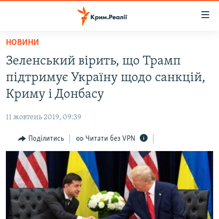
Доступність
посилання
Перейти
НОВИНИ
до
НОВИНИ
Зеленський вірить, що Трамп
основного
ВОДА.КРИМ
матеріалу
підтримує Україну щодо санкцій,
ВІДЕО ТА ФОТО
Перейти
Криму і Донбасу
до
ПОЛІТИКА
основної
11 жовтень 2019, 09:39
БЛОГИ
навігації
Перейти
Поділитись
Читати без VPN
ПОГЛЯД
до
ІНТЕРВ'Ю
пошуку
ВСЕ ЗА ДЕНЬ
СПЕЦПРОЕКТИ
ЯК ОБІЙТИ БЛОКУВАННЯ
ДЕПОРТАЦІЯ