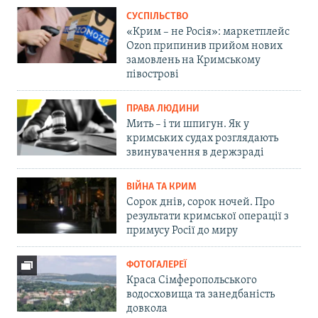
СУСПІЛЬСТВО
«Крим – не Росія»: маркетплейс
Ozon припинив прийом нових
замовлень на Кримському
півострові
ПРАВА ЛЮДИНИ
Мить – і ти шпигун. Як у
кримських судах розглядають
звинувачення в держзраді
ВІЙНА ТА КРИМ
Сорок днів, сорок ночей. Про
результати кримської операції з
примусу Росії до миру
ФОТОГАЛЕРЕЇ
Краса Сімферопольського
водосховища та занедбаність
довкола