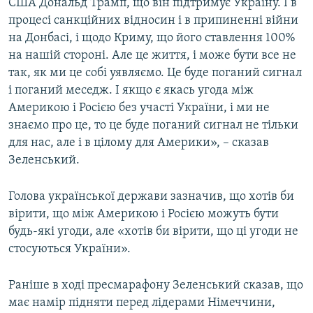
США Дональд Трамп, що він підтримує Україну. І в
процесі санкційних відносин і в припиненні війни
на Донбасі, і щодо Криму, що його ставлення 100%
на нашій стороні. Але це життя, і може бути все не
так, як ми це собі уявляємо. Це буде поганий сигнал
і поганий меседж. І якщо є якась угода між
Америкою і Росією без участі України, і ми не
знаємо про це, то це буде поганий сигнал не тільки
для нас, але і в цілому для Америки», – сказав
Зеленський.
Голова української держави зазначив, що хотів би
вірити, що між Америкою і Росією можуть бути
будь-які угоди, але «хотів би вірити, що ці угоди не
стосуються України».
Раніше в ході пресмарафону Зеленський сказав, що
має намір підняти перед лідерами Німеччини,