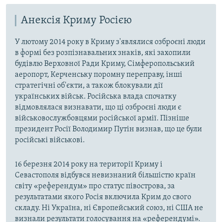
Анексія Криму Росією
У лютому 2014 року в Криму з'являлися озброєні люди
в формі без розпізнавальних знаків, які захопили
будівлю Верховної Ради Криму, Сімферопольський
аеропорт, Керченську поромну переправу, інші
стратегічні об'єкти, а також блокували дії
українських військ. Російська влада спочатку
відмовлялася визнавати, що ці озброєні люди є
військовослужбовцями російської армії. Пізніше
президент Росії Володимир Путін визнав, що це були
російські військові.
16 березня 2014 року на території Криму і
Севастополя відбувся невизнаний більшістю країн
світу «референдум» про статус півострова, за
результатами якого Росія включила Крим до свого
складу. Ні Україна, ні Європейський союз, ні США не
визнали результати голосування на «референдумі».