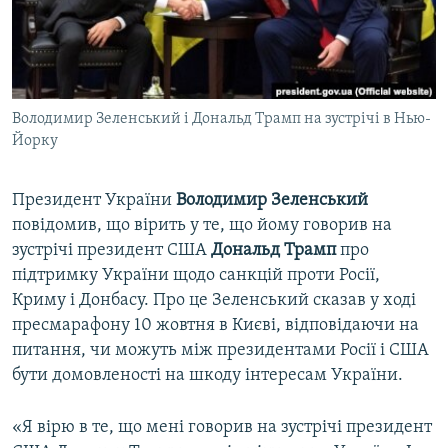
ВІДЕОУРОКИ «ELIFBE»
Русский
СВІДЧЕННЯ ОКУПАЦІЇ
Qırımtatar
УКРАЇНСЬКА ПРОБЛЕМА КРИМУ
Володимир Зеленський і Дональд Трамп на зустрічі в Нью-
ДОЛУЧАЙСЯ!
ІНФОГРАФІКА
Йорку
Президент України
Володимир Зеленський
Усі сайти RFE/RL
повідомив, що вірить у те, що йому говорив на
зустрічі президент США
Дональд Трамп
про
підтримку України щодо санкцій проти Росії,
Криму і Донбасу. Про це Зеленський сказав у ході
пресмарафону 10 жовтня в Києві, відповідаючи на
питання, чи можуть між президентами Росії і США
бути домовленості на шкоду інтересам України.
«Я вірю в те, що мені говорив на зустрічі президент