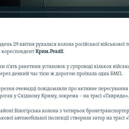
день 29 квітня рухалася колона російської військової 
є кореспондент
Крим.Реалії
.
ни п'ять ракетних установок у супроводі кількох війсь
Через деякий час тією ж дорогою проїхала одна БМП.
ерезня очевидці повідомляли про активне пересування 
рогах у Східному Криму, зокрема – на трасі «Таврида»
районі Білогірська колона з чотирьох бронетранспортер
ової автомобільної інспекції створила затор на трасі 