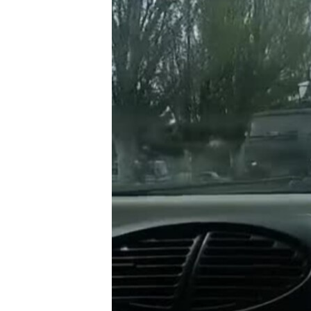
ВІДЕОУРОКИ «ELIFBE»
СВІДЧЕННЯ ОКУПАЦІЇ
УКРАЇНСЬКА ПРОБЛЕМА КРИМУ
ІНФОГРАФІКА