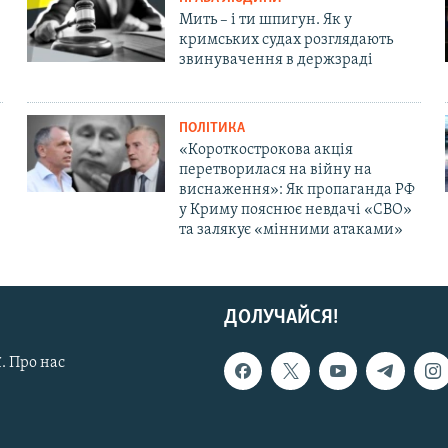
Мить – і ти шпигун. Як у
кримських судах розглядають
звинувачення в держзраді
ПОЛІТИКА
«Короткострокова акція
перетворилася на війну на
виснаження»: Як пропаганда РФ
у Криму пояснює невдачі «СВО»
та залякує «мінними атаками»
ДОЛУЧАЙСЯ!
. Про нас