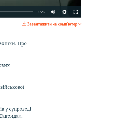
0:26
Завантажити на комп'ютер
EMBED
SHARE
техніки. Про
кових
військової
.
ів у супроводі
«Таврида».