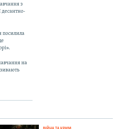
навчання з
 десантно-
ія посилила
це
орі».
 навчання на
називають
ВІЙНА ТА КРИМ