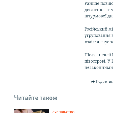
Раніше повід
десантно-шту
штурмової див
Російський м
угруповання в
«забезпечує за
Після анексії
півострові. У
незаконними
Поділитис
Читайте також
СУСПІЛЬСТВО