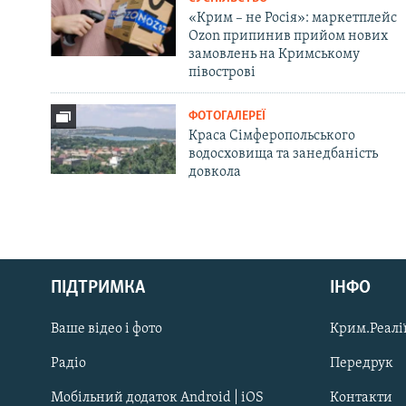
«Крим – не Росія»: маркетплейс
Ozon припинив прийом нових
замовлень на Кримському
півострові
ФОТОГАЛЕРЕЇ
Краса Сімферопольського
водосховища та занедбаність
довкола
Русский
ПІДТРИМКА
ІНФО
Qırımtatar
Ваше відео і фото
Крим.Реалії
ДОЛУЧАЙСЯ!
Радіо
Передрук
Мобільний додаток Android | iOS
Контакти