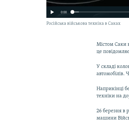
0:00
Російська військова техніка в Саках
Містом Саки в
це повідомля
У складі коло
автомобілів. 
Наприкінці б
техніки на до
26 березня в 
машини Військ