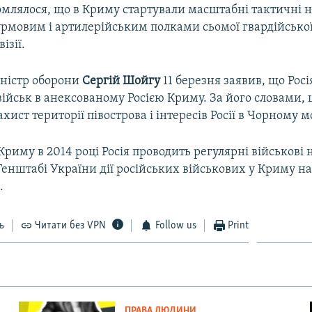
омлялося, що в Криму стартували масштабні тактичні 
рмовим і артилерійським полками сьомої гвардійської
ізії.
іністр оборони
Сергій
Шойгу
11 березня заявив, що Рос
ійськ в анексованому Росією Криму. За його словами, 
хист території півострова і інтересів Росії в Чорному м
 Криму в 2014 році Росія проводить регулярні військові
 Генштабі України дії російських військових у Криму 
.
ь
Читати без VPN
Follow us
Print
ПРАВА ЛЮДИНИ