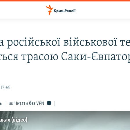
 російської військової т
ться трасою Саки-Євпатор
 17:46
ь
Читати без VPN
аках (відео)