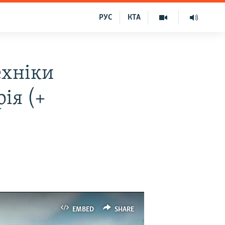
РУС
КТА
ехніки
ія (+
EMBED
SHARE