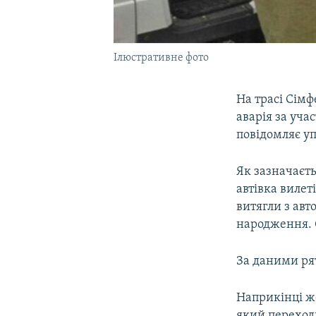
Ілюстративне фото
На трасі Сімф
аварія за уча
повідомляє уп
Як зазначаєть
автівка вилет
витягли з авт
народження. 
За даними рят
Наприкінці жо
який переход