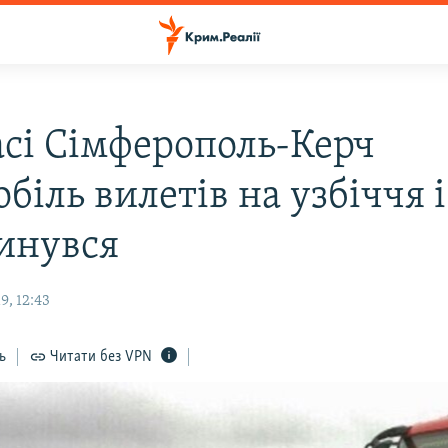
асі Сімферополь-Керч
біль вилетів на узбіччя і
инувся
9, 12:43
ь
Читати без VPN