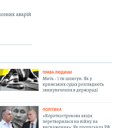
йозних аварій
ПРАВА ЛЮДИНИ
Мить – і ти шпигун. Як у
кримських судах розглядають
звинувачення в держзраді
ПОЛІТИКА
«Короткострокова акція
перетворилася на війну на
виснаження»: Як пропаганда РФ