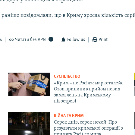
 раніше повідомляли, що в Криму зросла кількість сер
ь
Читати без VPN
Follow us
Print
СУСПІЛЬСТВО
«Крим – не Росія»: маркетплейс
Ozon припинив прийом нових
замовлень на Кримському
півострові
ВІЙНА ТА КРИМ
Сорок днів, сорок ночей. Про
результати кримської операції з
примусу Росії до миру