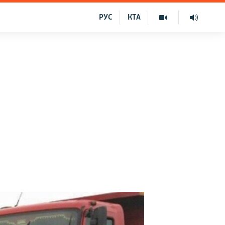
РУС
КТА