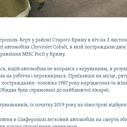
ерополь-Керч у районі Старого Криму в ніч на 3 листоп
сті автомобіля Chevrolet Cobalt, в якій постраждали дво
равління МНС Росії у Криму.
ся, водій автомобіля не впорався з керуванням, в резуль
іла на узбіччя і перекинулася. Приїхавши на місце, ря
о постраждалих: чоловіка 1987 року народження та жінк
Обидва були спрямовані до найближчої лікарні.
увальників, із початку 2019 року на півострові відбуло
втня в Сімферополі легковий автомобіль на смерть зби
ив дорогу пішохідним переходом.