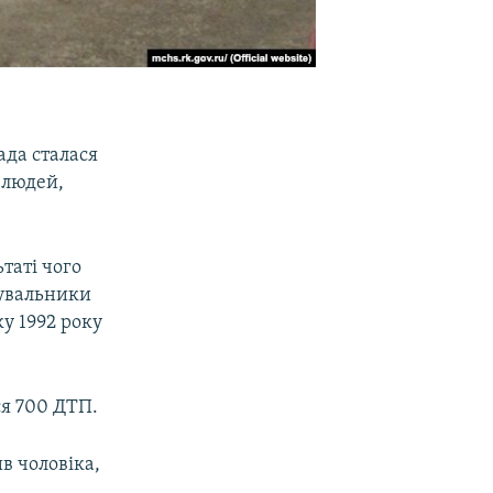
ада сталася
є людей,
таті чого
тувальники
у 1992 року
ся 700 ДТП.
в чоловіка,